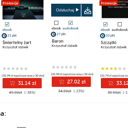
Promocja
Promocja
Odsłuchaj
ebook
audiobook
ebook
ebook
audiobook
27 pkt
31 pkt
33 pkt
Baron
Śmiertelny żart
Szczątki
Krzysztof Jóźwik
Krzysztof Jóźwik
Krzysztof Jóźwik
(20,94 zł najniższa cena z 30 dni)
(30,94 zł najniższa cena z 30 dni)
(32,74 zł najniższa ce
27.02 zł
31.14 zł
33.12
34.90zł
(-23%)
49.90zł
(-38%)
39.90zł
(-1
a: