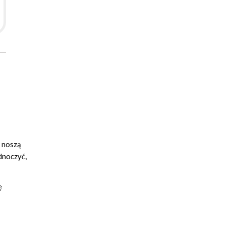
a noszą
dnoczyć,
ę