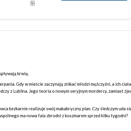
spływają krwią.
rpania. Gdy w mieście zaczynają znikać młodzi mężczyźni, a ich ciał
edczy z Lublina. Jego teoria o nowym seryjnym mordercy, zamiast zje
wca bezkarnie realizuje swój makabryczny plan. Czy śledczym uda si
 wspólnego ma nowa fala zbrodni z koszmarem sprzed kilku tygodni?