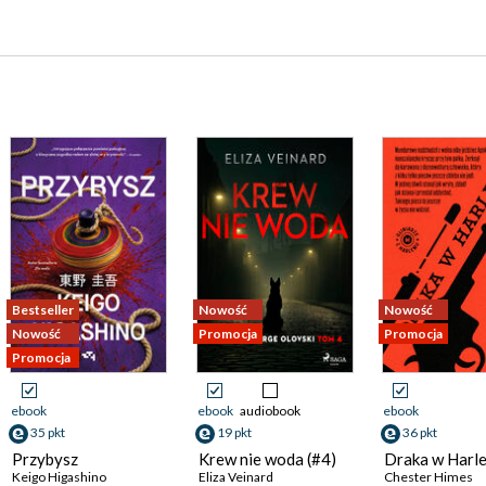
Bestseller
Nowość
Nowość
Nowość
Promocja
Promocja
Promocja
ebook
ebook
audiobook
ebook
35 pkt
19 pkt
36 pkt
Przybysz
Krew nie woda (#4)
Draka w Harl
Keigo Higashino
Eliza Veinard
Chester Himes