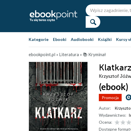
Kategorie
Ebooki
Audiobooki
Książki
Kursy v
ebookpoint.pl
»
Literatura
»
📚 Kryminał
Klatkar
Krzysztof Jóźw
(ebook)
Promocja
Autor:
Krzyszto
Wydawnictwo:
I
Ocena:
Dostępne format