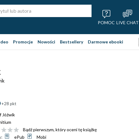
POMOC
LIVE CHAT
ideo
Promocje
Nowości
Bestsellery
Darmowe ebooki
z
ik
+28 pkt
f Jóźwik
nitium
Bądź pierwszym, który oceni tę książkę
y:
ePub
Mobi