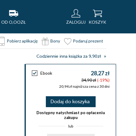
OD O,OOZŁ
ZALOGUJ
KOSZYK
Pobierz aplikację
Bony
Podaruj prezent
Codziennie inna książka za 9,90zł
28,27 zł
Ebook
34,90 zł
(-19%)
20,94 zł najniższa cena z 30 dni
Dodaj do koszyka
Dostępny natychmiast po opłaceniu
zakupu
lub