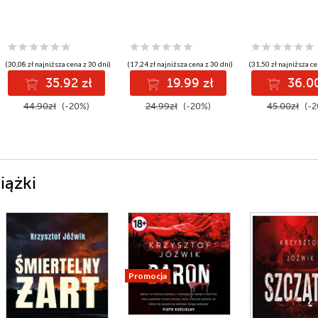
(30,08 zł najniższa cena z 30 dni)
(17,24 zł najniższa cena z 30 dni)
(31,50 zł najniższa ce
35.92 zł
19.99 zł
36.00
44.90zł
(-20%)
24.99zł
(-20%)
45.00zł
(-2
iążki
Promocja