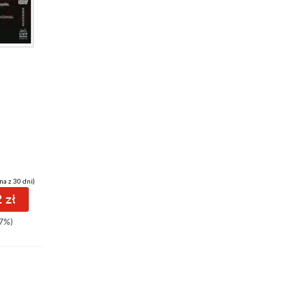
na z 30 dni)
 zł
7%)