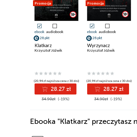
Promocja
Promocja
ebook
audiobook
ebook
audiobook
28 pkt
28 pkt
Klatkarz
Wyrzynacz
Krzysztof Jóźwik
Krzysztof Jóźwik
(20,94 zł najniższa cena z 30 dni)
(20,94 zł najniższa cena z 30 dni)
28.27 zł
28.27 zł
34.90zł
(-19%)
34.90zł
(-19%)
Ebooka
"Klatkarz"
przeczytasz n