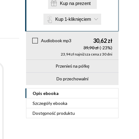
Kup na prezent
Kup 1-kliknięciem
30,62 zł
Audiobook mp3
39,90 zł
(-23%)
23,94 zł najniższa cena z 30 dni
Przenieś na półkę
Do przechowalni
Opis
ebooka
Szczegóły
ebooka
Dostępność produktu