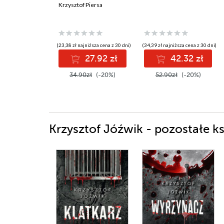
Krzysztof Piersa
(23,38 zł najniższa cena z 30 dni)
(34,39 zł najniższa cena z 30 dni)
27.92 zł
42.32 zł
34.90zł
(-20%)
52.90zł
(-20%)
Krzysztof Jóźwik - pozostałe ks