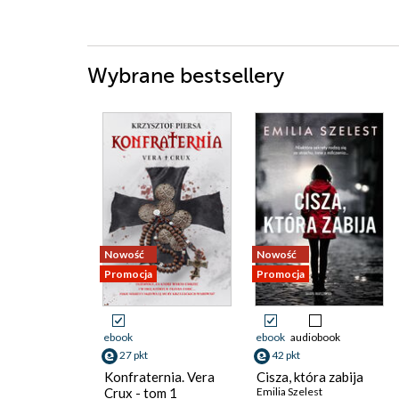
Wybrane bestsellery
Nowość
Nowość
Promocja
Promocja
ebook
ebook
audiobook
27 pkt
42 pkt
Konfraternia. Vera
Cisza, która zabija
Crux - tom 1
Emilia Szelest