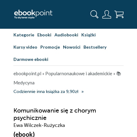
Kategorie
Ebooki
Audiobooki
Książki
Kursy video
Promocje
Nowości
Bestsellery
Darmowe ebooki
ebookpoint.pl
»
Popularnonaukowe i akademickie
»
📚
Medycyna
Codziennie inna książka za 9,90zł
Komunikowanie się z chorym
psychicznie
Ewa Wilczek-Rużyczka
(ebook)