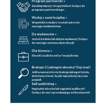
Program partnerski »
Zarabiaj więcej z Grupą Helion! Dołącz do
programu partnerskiego.
Wydaj z nami książkę »
Wypełnij formularz i zostań autorem
naszego wydawnictwa.
Da wydawców »
Jesteś średnim lub dużym wydawcą? Dołącz
do naszego systemu dystrybucji!
Dla biznesu »
Ebooki i audiobooki w Twojej firmie.
Brakuje Ci jakiegoś ebooka? Daj znać!
Jeśli w naszej ofercie brakuje jakiegoś tytulu,
dołożymy starań, by jak najszybciej się u nas
pojawił.
Self publishing »
Napisałeś ebooka lub nagrałeś audibook?
Dołącz do nas i sprzedawaj go w Ebookpoint!