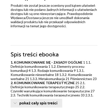
Produkt nie został jeszcze oceniony pod kątem ułatwień
dostępu lub nie podano żadnych informacji o ułatwieniach
dostępu lub są one niewystarczające. Prawdopodobnie
Wydawca/Dostawca jeszcze nie umożliwił dokonania
walidacji produktu lub nie przekazał odpowiednich
informacji na temat jego dostępności.
Spis treści
ebooka
1. KOMUNIKOWANIE SIĘ - ZASADY OGÓLNE
1 1.1.
Definicje komunikowania 1 1.2. Elementy procesu
komunikacji 4 1.3. Rodzaje komunikowania 9 1.3.1.
Komunikowanie niewerbalne 18 1.3.2. Komunikowanie
werbalne 21 1.3.3. Metakomunikacja 21 Piśmiennictwo 23
2. KOMUNIKOWANIE TERAPEUTYCZNE
25 2.1.
Definicje komunikowania terapeutycznego 25 2.2.
Czynniki warunkujące komunikowanie terapeutyczne 27
2.3. Techniki komunikowania terapeutycznego 33 2.3.1.
Podstawowe techniki komunikowania się z chorym
pokaż cały spis treści
psychicznie 34 Piśmiennictwo 42
3. KOMUNIKOWANIE
SIĘ W ZESPOLE TERAPEUTYCZNYM
43 3.1. Definicja