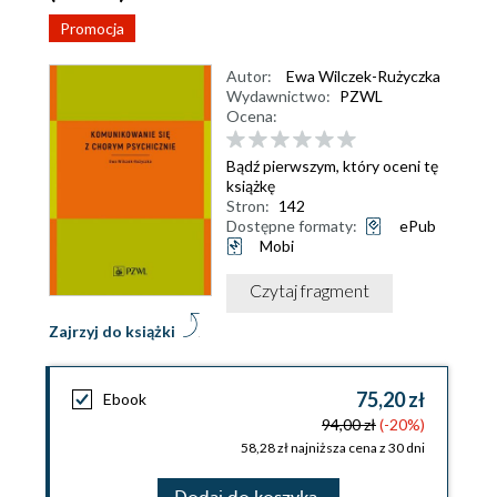
Promocja
Autor:
Ewa Wilczek-Rużyczka
Wydawnictwo:
PZWL
Ocena:
Bądź pierwszym, który oceni tę
książkę
Stron:
142
Dostępne formaty:
ePub
Mobi
Czytaj fragment
Zajrzyj do książki
75,20 zł
Ebook
94,00 zł
(-20%)
58,28 zł najniższa cena z 30 dni