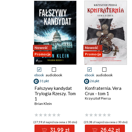
Nowość
Nowość
Promocja
Promocja
ebook
audiobook
ebook
audiobook
31 pkt
26 pkt
Fałszywy kandydat
Konfraternia. Vera
Trylogia Rzeszy. Tom
Crux - tom 1
1
Krzysztof Piersa
Brian Klein
(27,59 zł najniższa cena z 30 dni)
(23,38 zł najniższa cena z 30 dni)
31.99 zł
26.42 zł