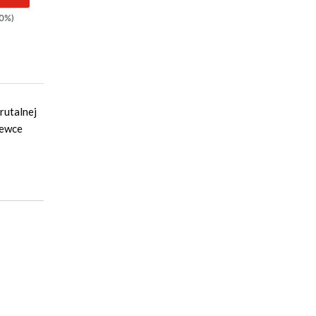
0%)
52.90zł
(-20%)
44.90zł
(-33%)
rutalnej
zewce