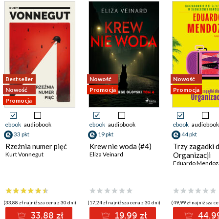
Bestseller
Nowość
Nowość
Nowość
Promocja
Promocja
Promocja
ebook
audiobook
ebook
audiobook
ebook
audiobook
33 pkt
19 pkt
44 pkt
Rzeźnia numer pięć
Krew nie woda (#4)
Trzy zagadki d
Kurt Vonnegut
Eliza Veinard
Organizacji
Eduardo Mendoz
(33,88 zł najniższa cena z 30 dni)
(17,24 zł najniższa cena z 30 dni)
(49,99 zł najniższa ce
33.88 zł
19.99 zł
44.99