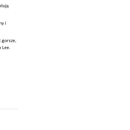
ptują
ny i
t gorsze,
o Lee.