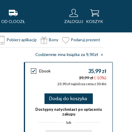
OD O,OOZŁ
ZALOGUJ
KOSZYK
Pobierz aplikację
Bony
Podaruj prezent
Codziennie inna książka za 9,90zł
35,99 zł
Ebook
39,99 zł
(-10%)
23,90 zł najniższa cena z 30 dni
Dodaj do koszyka
Dostępny natychmiast po opłaceniu
zakupu
lub