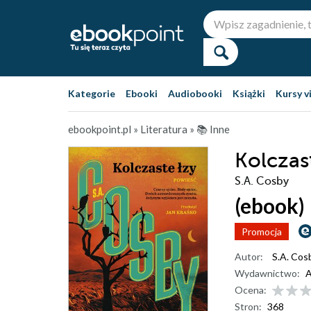
Kategorie
Ebooki
Audiobooki
Książki
Kursy v
ebookpoint.pl
»
Literatura
»
📚 Inne
Kolczas
S.A. Cosby
(ebook)
Promocja
Autor:
S.A. Cos
Wydawnictwo:
A
Ocena:
Stron:
368