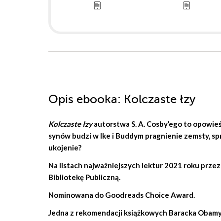
Opis
ebooka
: Kolczaste łzy
Kolczaste łzy
autorstwa
S. A. Cosby’ego
to opowieść
synów budzi w Ike i Buddym pragnienie zemsty, sp
ukojenie?
Na listach najważniejszych lektur 2021 roku prze
Bibliotekę Publiczną.
Nominowana do Goodreads Choice Award.
Jedna z rekomendacji książkowych Baracka Obamy