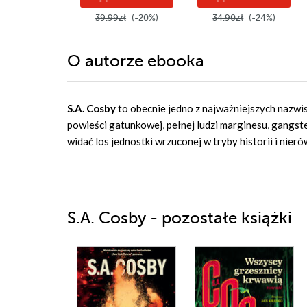
39.99zł
(-20%)
34.90zł
(-24%)
O autorze
ebooka
S.A. Cosby
to obecnie jedno z najważniejszych nazwisk
powieści gatunkowej, pełnej ludzi marginesu, gangst
widać los jednostki wrzuconej w tryby historii i nie
S.A. Cosby - pozostałe książki