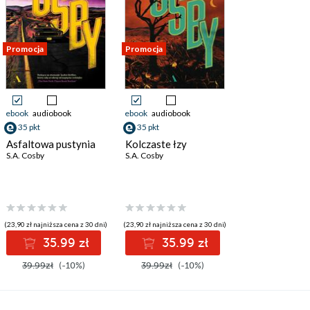
Promocja
Promocja
ebook
audiobook
ebook
audiobook
35 pkt
35 pkt
Asfaltowa pustynia
Kolczaste łzy
S.A. Cosby
S.A. Cosby
(23,90 zł najniższa cena z 30 dni)
(23,90 zł najniższa cena z 30 dni)
35.99 zł
35.99 zł
39.99zł
(-10%)
39.99zł
(-10%)