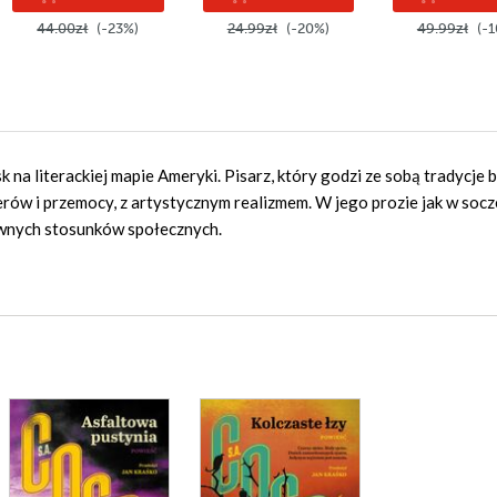
44.00zł
(-23%)
24.99zł
(-20%)
49.99zł
(-1
 na literackiej mapie Ameryki. Pisarz, który godzi ze sobą tradycje b
erów i przemocy, z artystycznym realizmem. W jego prozie jak w soc
równych stosunków społecznych.