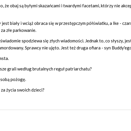
o, że obaj są byłymi skazańcami i twardymi facetami, którzy nie akce
jest biały i wciąż obraca się w przestępczym półświatku, a Ike - czar
 za złe parkowanie.
dświadomie spodziewa się złych wiadomości. Jednak to, co słyszy, jes
amordowany. Sprawcy nie ujęto. Jest też druga ofiara - syn Buddy'eg
msta.
sze grali według brutalnych reguł patriarchatu?
a sobą pożogę.
 za życia swoich dzieci?