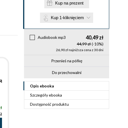
Kup na prezent
Kup 1-kliknięciem
40,49 zł
Audiobook mp3
44,99 zł
(-10%)
26,90 zł najniższa cena z 30 dni
Przenieś na półkę
Do przechowalni
ą
Opis
ebooka
Szczegóły
ebooka
Dostępność produktu
zł
%)