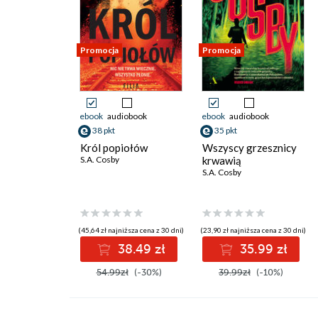
Promocja
Promocja
ebook
audiobook
ebook
audiobook
38 pkt
35 pkt
Król popiołów
Wszyscy grzesznicy
S.A. Cosby
krwawią
S.A. Cosby
(45,64 zł najniższa cena z 30 dni)
(23,90 zł najniższa cena z 30 dni)
38.49 zł
35.99 zł
54.99zł
(-30%)
39.99zł
(-10%)