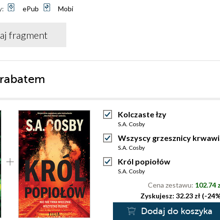
y:
ePub
Mobi
aj fragment
 rabatem
Kolczaste łzy
S.A. Cosby
Wszyscy grzesznicy krwawi
S.A. Cosby
Król popiołów
S.A. Cosby
Cena zestawu:
102.74 
Zyskujesz: 32.23 zł (-24
Dodaj do koszyka