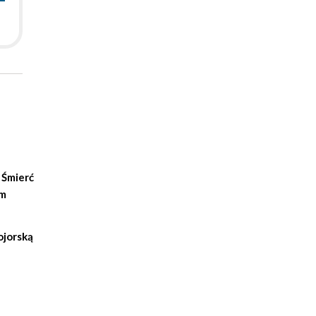
 Śmierć
im
ojorską