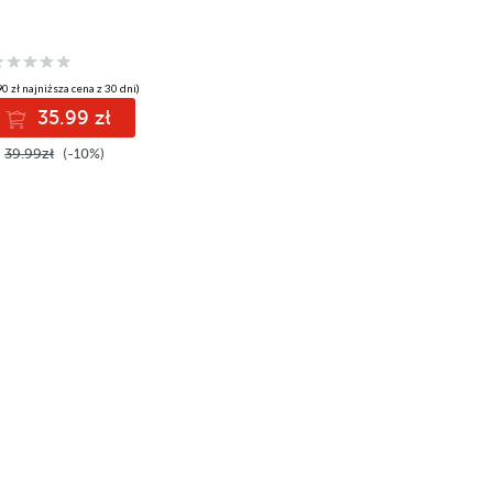
0 zł najniższa cena z 30 dni)
35.99 zł
39.99zł
(-10%)