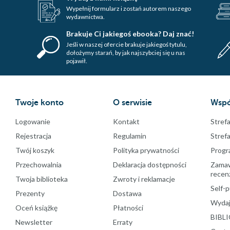
Wypełnij formularz i zostań autorem naszego
wydawnictwa.
Brakuje Ci jakiegoś ebooka? Daj znać!
Jeśli w naszej ofercie brakuje jakiegoś tytulu,
dołożymy starań, by jak najszybciej się u nas
pojawił.
Twoje konto
O serwisie
Wspó
Logowanie
Kontakt
Strefa
Rejestracja
Regulamin
Stref
Twój koszyk
Polityka prywatności
Progr
Przechowalnia
Deklaracja dostępności
Zamawi
recenz
Twoja biblioteka
Zwroty i reklamacje
Self-p
Prezenty
Dostawa
Wydaj
Oceń książkę
Płatności
BIBLI
Newsletter
Erraty