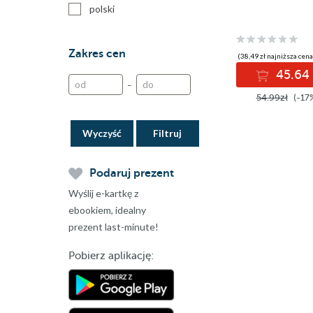
polski
Zakres cen
(38,49 zł najniższa cena
45.64 
–
54.99zł
(-17
Wyczyść
Podaruj prezent
Wyślij e-kartkę z
ebookiem, idealny
prezent last-minute!
Pobierz aplikację: