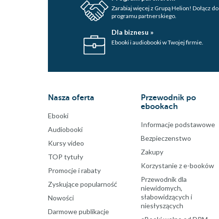
Zarabiaj więcej z Grupą Helion! Dołącz do
programu partnerskiego.
Dla biznesu »
Ebooki i audiobooki w Twojej firmie.
Nasza oferta
Przewodnik po
ebookach
Ebooki
Informacje podstawowe
Audiobooki
Bezpieczenstwo
Kursy video
Zakupy
TOP tytuły
Korzystanie z e-booków
Promocje i rabaty
Przewodnik dla
Zyskujące popularność
niewidomych,
słabowidzących i
Nowości
niesłyszących
Darmowe publikacje