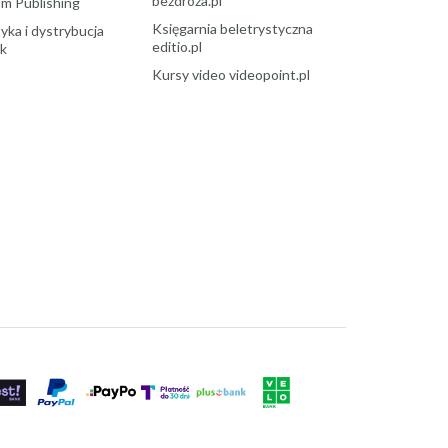
bezdroza.pl
m Publishing
Księgarnia beletrystyczna
yka i dystrybucja
editio.pl
ek
Kursy video videopoint.pl