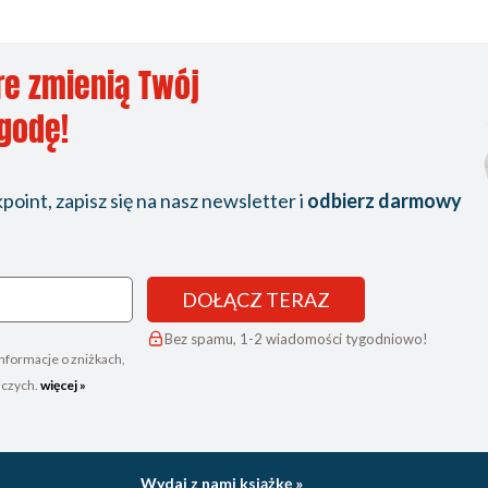
re zmienią Twój
ygodę!
oint, zapisz się na nasz newsletter i
odbierz darmowy
DOŁĄCZ TERAZ
Bez spamu, 1-2 wiadomości tygodniowo!
nformacje o zniżkach,
iczych.
więcej »
Wydaj z nami książkę »