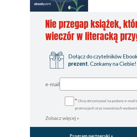
Nie przegap książek, któ
wieczór w literacką prz
Dołącz do czytelników Ebookp
prezent
. Czekamy na Ciebie!
e-mail
*
Chcę otrzymywać na podany e-mail i
promocjach oraz nowościach wydawn
Zobacz więcej »
Program partnerski »