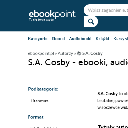
Kategorie
Ebooki
Audiobooki
Książki
Kursy v
ebookpoint.pl
» Autorzy
» 📚
S.A. Cosby
S.A. Cosby - ebooki, aud
Podkategorie:
S.A. Cosby
to ob
brutalnej powie
Literatura
w soczewce wida
Format
Tytuły auto