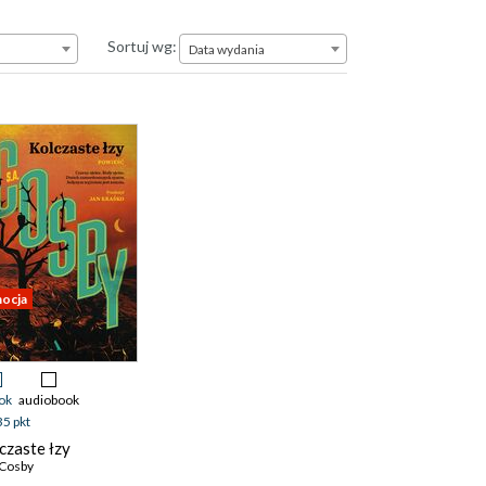
Data wydania
Sortuj wg:
Data wydania
ocja
ok
audiobook
35 pkt
czaste łzy
 Cosby