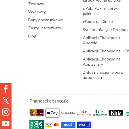
eBooki wolne od DRM
Zestawy
ePub, PDF i mobi w
Wydawcy
pakiecie
Bony podarunkowe
eBooki na Kindle
Testy i certyfikaty
Synchronizacja z Dropbox
Blog
Aplikacja Ebookpoint -
Android
Aplikacja Ebookpoint - iO
Aplikacja Ebookpoint -
AppGallery
Zgłoś naruszenie praw
autorskich
Płatności obsługuje: