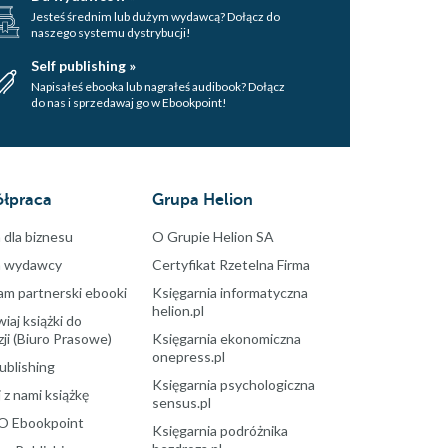
Jesteś średnim lub dużym wydawcą? Dołącz do
naszego systemu dystrybucji!
Self publishing »
Napisałeś ebooka lub nagrałeś audibook? Dołącz
do nas i sprzedawaj go w Ebookpoint!
łpraca
Grupa Helion
 dla biznesu
O Grupie Helion SA
a wydawcy
Certyfikat Rzetelna Firma
am partnerski ebooki
Księgarnia informatyczna
helion.pl
aj książki do
ji (Biuro Prasowe)
Księgarnia ekonomiczna
onepress.pl
ublishing
Księgarnia psychologiczna
 z nami książkę
sensus.pl
O Ebookpoint
Księgarnia podróżnika