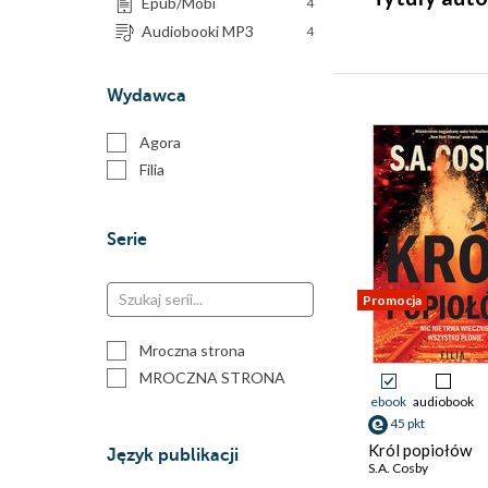
Epub/Mobi
4
Audiobooki MP3
4
Wydawca
Agora
Filia
Serie
Promocja
Mroczna strona
MROCZNA STRONA
ebook
audiobook
45 pkt
Król popiołów
Język publikacji
S.A. Cosby