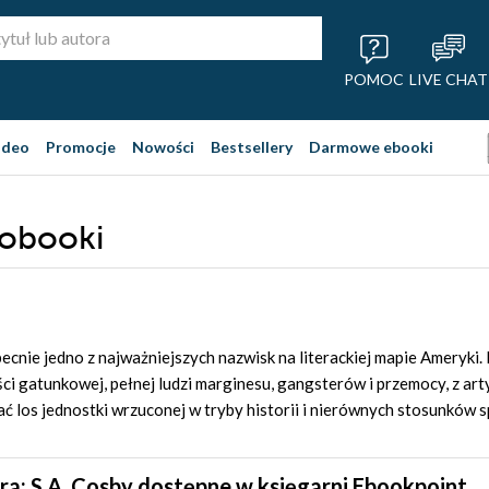
POMOC
LIVE CHAT
ideo
Promocje
Nowości
Bestsellery
Darmowe ebooki
iobooki
ecnie jedno z najważniejszych nazwisk na literackiej mapie Ameryki. 
ści gatunkowej, pełnej ludzi marginesu, gangsterów i przemocy, z ar
ć los jednostki wrzuconej w tryby historii i nierównych stosunków 
ra: S.A. Cosby dostępne w księgarni Ebookpoint