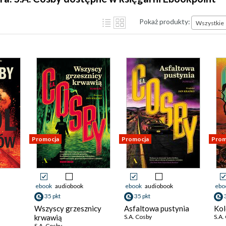
Pokaż produkty:
Wszystkie
Promocja
Promocja
Prom
ebook
audiobook
ebook
audiobook
ebo
35 pkt
35 pkt
Wszyscy grzesznicy
Asfaltowa pustynia
Kol
krwawią
S.A. Cosby
S.A.
S.A. Cosby