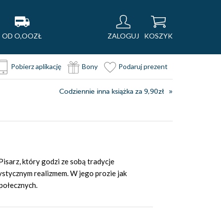
OD O,OOZŁ
ZALOGUJ
KOSZYK
Pobierz aplikację
Bony
Podaruj prezent
Codziennie inna książka za 9,90zł
Pisarz, który godzi ze sobą tradycje
tystycznym realizmem. W jego prozie jak
społecznych.