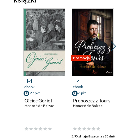
książki
Promocja
Promocja
ebook
ebook
ebook
27 pkt
6 pkt
3 pkt
Ojciec Goriot
Proboszcz z Tours
Studjum 
Honoré de Balzac
Honoré de Balzac
Étude d
Honoré de
(1,90 zł najniższa cena z 30 dni)
(3,99 zł najniż