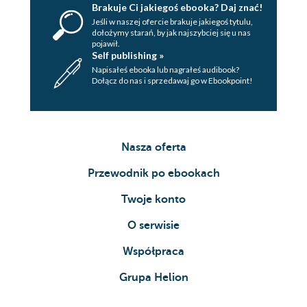
Brakuje Ci jakiegoś ebooka? Daj znać!
Jeśli w naszej ofercie brakuje jakiegoś tytulu,
dołożymy starań, by jak najszybciej się u nas
pojawił.
Self publishing »
Napisałeś ebooka lub nagrałeś audibook?
Dołącz do nas i sprzedawaj go w Ebookpoint!
Nasza oferta
Przewodnik po ebookach
Twoje konto
O serwisie
Współpraca
Grupa Helion