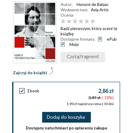
Autor:
Honoré de Balzac
Wydawnictwo:
Avia Artis
Ocena:
Bądź pierwszym, który oceni tę
książkę
Dostępne formaty:
ePub
Mobi
Czytaj fragment
Zajrzyj do książki
2,86 zł
Ebook
3,49 zł
(-18%)
1,90 zł najniższa cena z 30 dni
Dodaj do koszyka
Dostępny natychmiast po opłaceniu zakupu