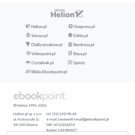
Helion.pl
Onepress.pl
Sensus.pl
Editio.pl
DlaBystrzakow.pl
Bezdroza.pl
Videopoint.pl
Beya.pl
Czytalisek.pl
Sploty
Biblio.Ebookpoint.pl
© Helion 1991-2026
Helion.pl sp. z o.o.
tel. (32) 230-98-63
ul. Kościuszki 1c
e-mail:
[wyświetl email]@ebookpoint.pl
44-100 Gliwice
NIP: 6312636254
Regon: 241989027