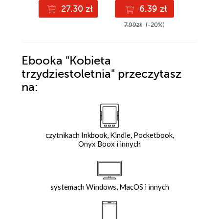
27.30 zł
6.39 zł
3
7.99zł
(-20%)
3.99zł
Ebooka
"Kobieta
trzydziestoletnia"
przeczytasz
na:
czytnikach Inkbook, Kindle, Pocketbook,
Onyx Boox i innych
systemach Windows, MacOS i innych