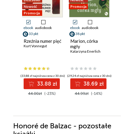
Nowość
Promocja
Nowość
Promocja
Promocja
ebook
audiobook
ebook
audiobook
ebook
33 pkt
38 pkt
26 pkt
Rzeźnia numer pięć
Marion, córka
Księga l
Kurt Vonnegut
mgły
Tove Jans
Katarzyna Enerlich
(33,88 zł najniższa cena z 30 dni)
(29,24 zł najniższa cena z 30 dni)
(24,43 zł najni
33.88 zł
38.69 zł
2
44.00zł
(-23%)
44.99zł
(-14%)
34.90z
Honoré de Balzac - pozostałe