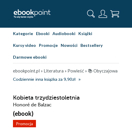
Kategorie
Ebooki
Audiobooki
Książki
Kursy video
Promocje
Nowości
Bestsellery
Darmowe ebooki
ebookpoint.pl
»
Literatura
»
Powieść
»
📚 Obyczajowa
Codziennie inna książka za 9,90zł
Kobieta trzydziestoletnia
Honoré de Balzac
(ebook)
Promocja