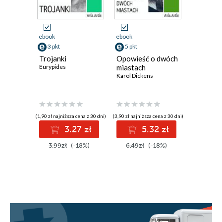
ebook
ebook
ebook
3 pkt
5 pkt
2 pkt
Trojanki
Opowieść o dwóch
Martwe 
Eurypides
miastach
Nikołaj Go
Karol Dickens
(1,90 zł najniższa cena z 30 dni)
(3,90 zł najniższa cena z 30 dni)
(1,90 zł najniż
3.27 zł
5.32 zł
2
3.99zł
(-18%)
6.49zł
(-18%)
3.49zł