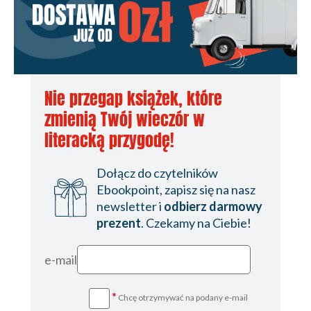
Nie przegap książek, które
zmienią Twój wieczór w
literacką przygodę!
Dołącz do czytelników
Ebookpoint, zapisz się na nasz
newsletter i
odbierz darmowy
prezent
. Czekamy na Ciebie!
e-mail
*
Chcę otrzymywać na podany e-mail