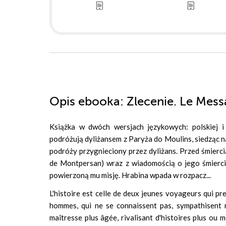
Opis
ebooka
: Zlecenie. Le Mes
Książka w dwóch wersjach językowych: polskiej i f
podróżują dyliżansem z Paryża do Moulins, siedząc n
podróży przygnieciony przez dyliżans. Przed śmierci
de Montpersan) wraz z wiadomością o jego śmierci.
powierzoną mu misję. Hrabina wpada w rozpacz...
L'histoire est celle de deux jeunes voyageurs qui pr
hommes, qui ne se connaissent pas, sympathisent 
maîtresse plus âgée, rivalisant d'histoires plus ou 