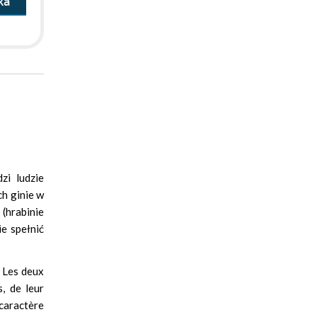
ka
zi ludzie
ch ginie w
 (hrabinie
e spełnić
. Les deux
, de leur
 caractère