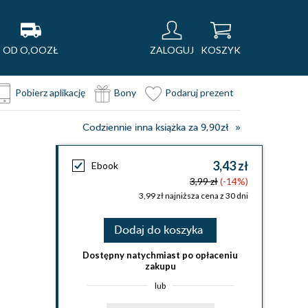
OD O,OOZŁ
ZALOGUJ
KOSZYK
Pobierz aplikację
Bony
Podaruj prezent
Codziennie inna książka za 9,90zł
3,43 zł
Ebook
3,99 zł
(-14%)
3,99 zł najniższa cena z 30 dni
Dodaj do koszyka
Dostępny natychmiast po opłaceniu
zakupu
lub