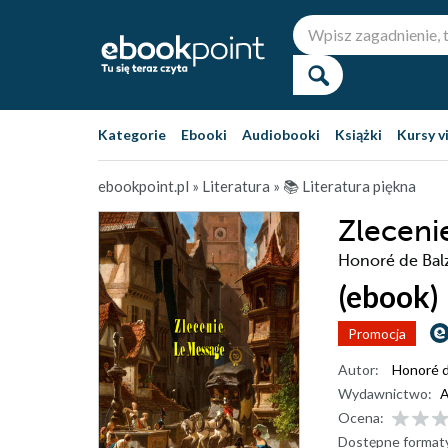
Kategorie
Ebooki
Audiobooki
Książki
Kursy v
ebookpoint.pl
»
Literatura
»
📚 Literatura piękna
Zleceni
Honoré de Bal
(ebook)
Promocja
Autor:
Honoré d
Wydawnictwo:
A
Ocena:
Dostępne format