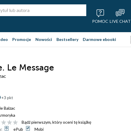
POMOC
LIVE CHAT
ideo
Promocje
Nowości
Bestsellery
Darmowe ebooki
e. Le Message
zac
+3 pkt
e Balzac
rmoryka
Bądź pierwszym, który oceni tę książkę
y:
ePub
Mobi