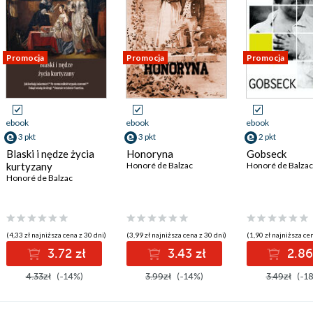
Promocja
Promocja
Promocja
ebook
ebook
ebook
3 pkt
3 pkt
2 pkt
Blaski i nędze życia
Honoryna
Gobseck
kurtyzany
Honoré de Balzac
Honoré de Balzac
Honoré de Balzac
(4,33 zł najniższa cena z 30 dni)
(3,99 zł najniższa cena z 30 dni)
(1,90 zł najniższa cen
3.72 zł
3.43 zł
2.86
4.33zł
(-14%)
3.99zł
(-14%)
3.49zł
(-1