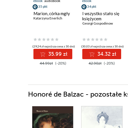
ebook
audiobook
ebook
35 pkt
34 pkt
Marion, córka mgły
I wszystko stało się
Katarzyna Enerlich
księżycem
Georgi Gospodinow
(29,24 zł najniższa cena z 30 dni)
(30,03 zł najniższa cena z 30 dni)
35.99 zł
34.32 zł
44.99zł
(-20%)
42.90zł
(-20%)
Honoré de Balzac - pozostałe k