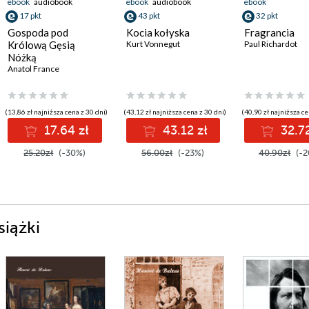
ebook
audiobook
ebook
audiobook
ebook
17 pkt
43 pkt
32 pkt
Gospoda pod
Kocia kołyska
Fragrancia
Królową Gęsią
Kurt Vonnegut
Paul Richardot
Nóżką
Anatol France
(13,86 zł najniższa cena z 30 dni)
(43,12 zł najniższa cena z 30 dni)
(40,90 zł najniższa ce
17.64 zł
43.12 zł
32.72
25.20zł
(-30%)
56.00zł
(-23%)
40.90zł
(-2
siążki