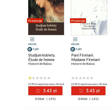
Promocja
Promocja
ebook
ebook
3 pkt
3 pkt
Studjum kobiety.
Pani Firmiani.
Étude de femme
Madame Firmiani
Honoré de Balzac
Honoré de Balzac
(3,99 zł najniższa cena z 30 dni)
(3,99 zł najniższa cena z 30 dni)
3.43 zł
3.43 zł
3.99zł
(-14%)
3.99zł
(-14%)