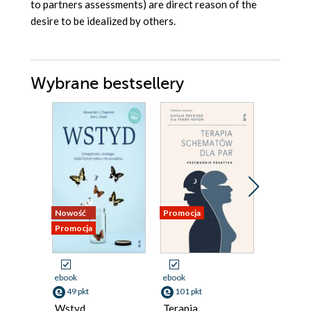
to partners assessments) are direct reason of the
desire to be idealized by others.
Wybrane bestsellery
Nowość
Promocja
Promocja
Promocja
ebook
ebook
ebook
49 pkt
101 pkt
49 pkt
Wstyd.
Terapia
To już ni