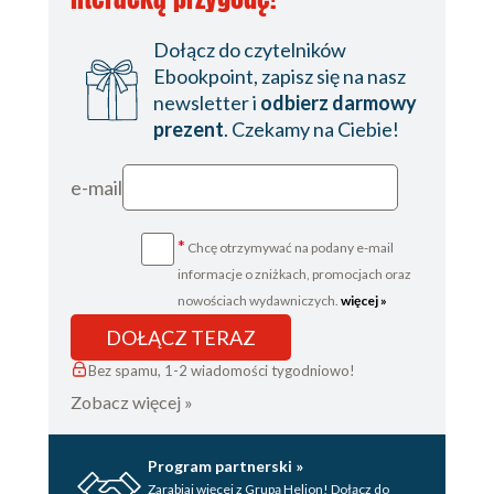
Dołącz do czytelników
Ebookpoint, zapisz się na nasz
newsletter i
odbierz darmowy
prezent
. Czekamy na Ciebie!
e-mail
*
Chcę otrzymywać na podany e-mail
informacje o zniżkach, promocjach oraz
nowościach wydawniczych.
więcej »
DOŁĄCZ TERAZ
Bez spamu, 1-2 wiadomości tygodniowo!
Zobacz więcej »
Program partnerski »
Zarabiaj więcej z Grupą Helion! Dołącz do