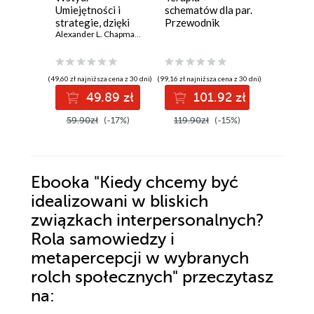
Umiejętności i
schematów dla par.
Uwolnij 
strategie, dzięki
Przewodnik
sposob
którym sobie z nim
Alexander L. Chapman
,
Kim L. Gratz
praktyka
postępo
Richard Br
poradzisz
które da
pomagały
szkodzą
(49,60 zł najniższa cena z 30 dni)
(99,16 zł najniższa cena z 30 dni)
(49,60 zł najni
49.89 zł
101.92 zł
4
59.90zł
(-17%)
119.90zł
(-15%)
59.90z
Ebooka
"Kiedy chcemy być
idealizowani w bliskich
związkach interpersonalnych?
Rola samowiedzy i
metapercepcji w wybranych
rolch społecznych"
przeczytasz
na: