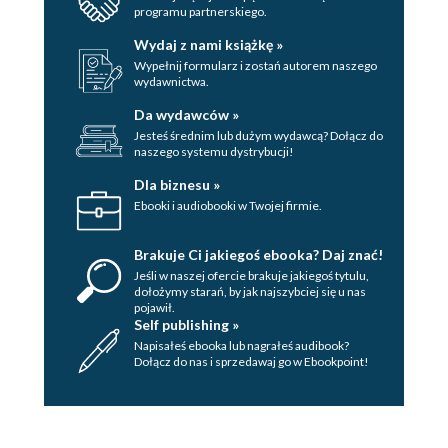
programu partnerskiego.
Wydaj z nami książkę »
Wypełnij formularz i zostań autorem naszego
wydawnictwa.
Da wydawców »
Jesteś średnim lub dużym wydawcą? Dołącz do
naszego systemu dystrybucji!
Dla biznesu »
Ebooki i audiobooki w Twojej firmie.
Brakuje Ci jakiegoś ebooka? Daj znać!
Jeśli w naszej ofercie brakuje jakiegoś tytulu,
dołożymy starań, by jak najszybciej się u nas
pojawił.
Self publishing »
Napisałeś ebooka lub nagrałeś audibook?
Dołącz do nas i sprzedawaj go w Ebookpoint!