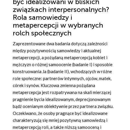
być idealizowani w bliskich
związkach interpersonalnych?
Rola samowiedzy i
metapercepcji w wybranych
rolch społecznych
Zaprezentowane dwa badania dotyczą zależności
między pozytywnością samowiedzy i aktualnej
metapercepcji, a pożądaną metapercepcją kobiet i
mężczyzn o różnej samoocenie (badanie I) i sposobie
konstruowania Ja (badanie II), wchodzących w różne
role społeczne: partnerów intymnych, ojców, matek,
córek i synów. Kluczowa zmienna pożądana
metapercepcja jest rozpatrywana na skali mierzącej
pragnienie bycia idealizowanym, deprecjonowanym
bądź ocenianym obiektywnie przez partnera związku.
Oczekiwano, że osoby pragnące być idealizowane
charakteryzują się mniej pozytywną samowiedzą i
metapercepcją roli, a także niższą samooceną i