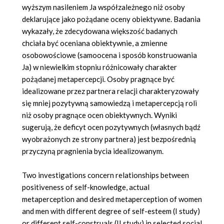
wyższym nasileniem Ja współzależnego niż osoby
deklarujące jako pożądane oceny obiektywne. Badania
wykazały, że zdecydowana większość badanych
chciała być oceniana obiektywnie, a zmienne
osobowościowe (samoocena i sposób konstruowania
Ja) w niewielkim stopniu różnicowały charakter
pożądanej metapercepcji. Osoby pragnące być
idealizowane przez partnera relacji charakteryzowały
się mniej pozytywną samowiedzą i metapercepcją roli
niż osoby pragnące ocen obiektywnych. Wyniki
sugerują, że deficyt ocen pozytywnych (własnych bądź
wyobrażonych ze strony partnera) jest bezpośrednią
przyczyną pragnienia bycia idealizowanym.
Two investigations concern relationships between
positiveness of self-knowledge, actual
metaperception and desired metaperception of women
and men with different degree of self-esteem (I study)
or different self-construals (II study) in selected social