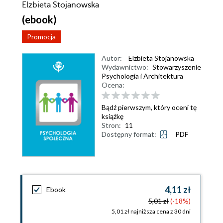
Elzbieta Stojanowska
(ebook)
Promocja
Autor:
Elzbieta Stojanowska
Wydawnictwo:
Stowarzyszenie
Psychologia i Architektura
Ocena:
Bądź pierwszym, który oceni tę
książkę
Stron:
11
Dostępny format:
PDF
4,11 zł
Ebook
5,01 zł
(-18%)
5,01 zł najniższa cena z 30 dni