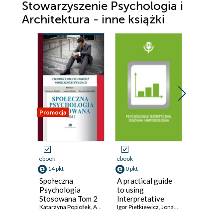
Stowarzyszenie Psychologia i
Architektura - inne książki
Promocja
Promocja
ebook
ebook
ebook
14 pkt
0 pkt
3 pkt
Społeczna
A practical guide
Współdzi
Psychologia
to using
podmiot
Stosowana Tom 2
Interpretative
"Ja
Katarzyna Popiołek
,
Augustyn Bańka
Phenomenological
Igor Pietkiewicz
,
Katarzyna Balawajder
,
Jonathan A. Smith
przedmi
Tomasz Ni
Analysis in
w rozwo