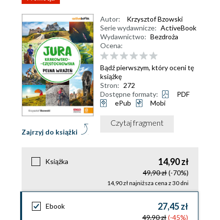
Autor:
Krzysztof Bzowski
Serie wydawnicze:
ActiveBook
Wydawnictwo:
Bezdroża
Ocena:
Bądź pierwszym, który oceni tę
książkę
Stron:
272
Dostępne formaty:
PDF
ePub
Mobi
Czytaj fragment
Zajrzyj do książki
14,90 zł
Książka
49,90 zł
(-70%)
14,90 zł najniższa cena z 30 dni
27,45 zł
Ebook
49,90 zł
(-45%)