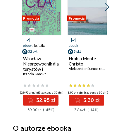
Promocja
Promocja
Bestseller
Nowość
Promocja
ebook
książka
ebook
ebook
ksi
32 pkt
3 pkt
41 pkt
Wrocław.
Hrabia Monte
Wyprawy
Nieprzewodnik dla
Christo
po Pols
turystów i
Aleksander Dumas (ojciec)
Magdalena
mieszkańców
Izabela Ganske
(29,95 zł najniższa cena z 30 dni)
(1,90 zł najniższa cena z 30 dni)
(34,95 zł najni
32.95 zł
3.30 zł
4
59.90zł
(-45%)
3.84zł
(-14%)
69.90z
O autorze
ebooka