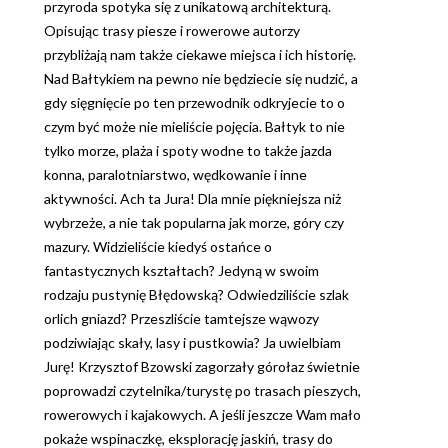
przyroda spotyka się z unikatową architekturą.
Opisując trasy piesze i rowerowe autorzy
przybliżają nam także ciekawe miejsca i ich historię.
Nad Bałtykiem na pewno nie będziecie się nudzić, a
gdy sięgnięcie po ten przewodnik odkryjecie to o
czym być może nie mieliście pojęcia. Bałtyk to nie
tylko morze, plaża i spoty wodne to także jazda
konna, paralotniarstwo, wędkowanie i inne
aktywności. Ach ta Jura! Dla mnie piękniejsza niż
wybrzeże, a nie tak popularna jak morze, góry czy
mazury. Widzieliście kiedyś ostańce o
fantastycznych kształtach? Jedyną w swoim
rodzaju pustynię Błędowską? Odwiedziliście szlak
orlich gniazd? Przeszliście tamtejsze wąwozy
podziwiając skały, lasy i pustkowia? Ja uwielbiam
Jurę! Krzysztof Bzowski zagorzały górołaz świetnie
poprowadzi czytelnika/turystę po trasach pieszych,
rowerowych i kajakowych. A jeśli jeszcze Wam mało
pokaże wspinaczkę, eksplorację jaskiń, trasy do