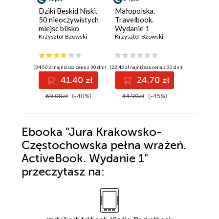
Dziki Beskid Niski.
Małopolska.
Nowa K
50 nieoczywistych
Travelbook.
Polskich
miejsc blisko
Wydanie 1
Mountai
natury
Krzysztof Bzowski
Krzysztof Bzowski
Wydanie
Krzysztof
(34,50 zł najniższa cena z 30 dni)
(22,45 zł najniższa cena z 30 dni)
(34,50 zł najni
41.40 zł
24.70 zł
3
69.00zł
(-40%)
44.90zł
(-45%)
69.00z
Ebooka
"Jura Krakowsko-
Częstochowska pełna wrażeń.
ActiveBook. Wydanie 1"
przeczytasz na: