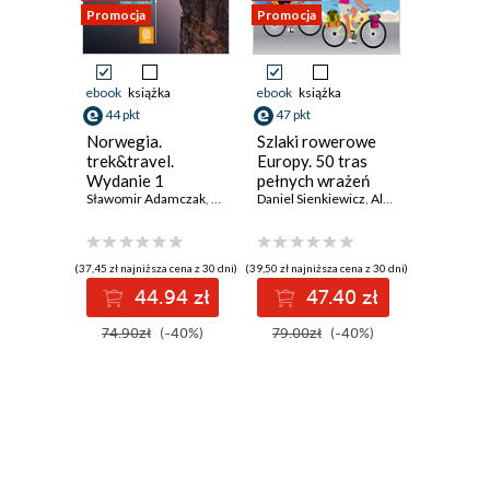
Promocja
Promocja
Promocja
ebook
książka
ebook
książka
ebook
ksi
44 pkt
47 pkt
29 pkt
Norwegia.
Szlaki rowerowe
Kopenha
trek&travel.
Europy. 50 tras
Stolica 
Wydanie 1
pełnych wrażeń
życia. O
Sławomir Adamczak
,
Olgierd Adamczak
Daniel Sienkiewicz
,
Aleksandra Sienkiewicz
świata
Kinga Eyst
(37,45 zł najniższa cena z 30 dni)
(39,50 zł najniższa cena z 30 dni)
(24,95 zł najni
44.94 zł
47.40 zł
2
74.90zł
(-40%)
79.00zł
(-40%)
49.90z