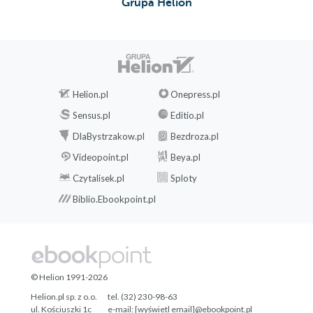
Grupa Helion
Helion.pl
Onepress.pl
Sensus.pl
Editio.pl
DlaBystrzakow.pl
Bezdroza.pl
Videopoint.pl
Beya.pl
Czytalisek.pl
Sploty
Biblio.Ebookpoint.pl
© Helion 1991-2026
Helion.pl sp. z o.o.
tel. (32) 230-98-63
ul. Kościuszki 1c
e-mail:
[wyświetl email]@ebookpoint.pl