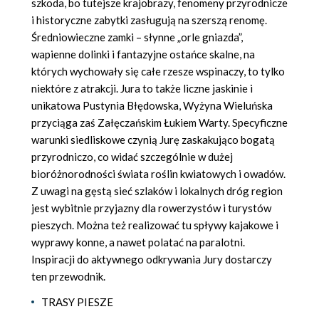
szkoda, bo tutejsze krajobrazy, fenomeny przyrodnicze
i historyczne zabytki zasługują na szerszą renomę.
Średniowieczne zamki – słynne „orle gniazda”,
wapienne dolinki i fantazyjne ostańce skalne, na
których wychowały się całe rzesze wspinaczy, to tylko
niektóre z atrakcji. Jura to także liczne jaskinie i
unikatowa Pustynia Błędowska, Wyżyna Wieluńska
przyciąga zaś Załęczańskim Łukiem Warty. Specyficzne
warunki siedliskowe czynią Jurę zaskakująco bogatą
przyrodniczo, co widać szczególnie w dużej
bioróżnorodności świata roślin kwiatowych i owadów.
Z uwagi na gęstą sieć szlaków i lokalnych dróg region
jest wybitnie przyjazny dla rowerzystów i turystów
pieszych. Można też realizować tu spływy kajakowe i
wyprawy konne, a nawet polatać na paralotni.
Inspiracji do aktywnego odkrywania Jury dostarczy
ten przewodnik.
TRASY PIESZE