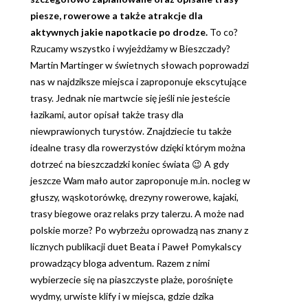
piesze, rowerowe a także atrakcje dla
aktywnych jakie napotkacie po drodze.
To co?
Rzucamy wszystko i wyjeżdżamy w Bieszczady?
Martin Martinger w świetnych słowach poprowadzi
nas w najdziksze miejsca i zaproponuje ekscytujące
trasy. Jednak nie martwcie się jeśli nie jesteście
łazikami, autor opisał także trasy dla
niewprawionych turystów. Znajdziecie tu także
idealne trasy dla rowerzystów dzięki którym można
dotrzeć na bieszczadzki koniec świata 😉 A gdy
jeszcze Wam mało autor zaproponuje m.in. nocleg w
głuszy, wąskotorówkę, drezyny rowerowe, kajaki,
trasy biegowe oraz relaks przy talerzu. A może nad
polskie morze? Po wybrzeżu oprowadzą nas znany z
licznych publikacji duet Beata i Paweł Pomykalscy
prowadzący bloga adventum. Razem z nimi
wybierzecie się na piaszczyste plaże, porośnięte
wydmy, urwiste klify i w miejsca, gdzie dzika