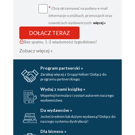
*
Chcę otrzymywać na podany e-mail
informacje o zniżkach, promocjach oraz
nowościach wydawniczych.
więcej »
DOŁĄCZ TERAZ
Bez spamu, 1-2 wiadomości tygodniowo!
Zobacz więcej »
Program partnerski »
Zarabiaj więcej z Grupą Helion! Dołącz do
programu partnerskiego.
Wydaj z nami książkę »
Wypełnij formularz i zostań autorem naszego
wydawnictwa.
Da wydawców »
Jesteś średnim lub dużym wydawcą? Dołącz do
naszego systemu dystrybucji!
Dla biznesu »