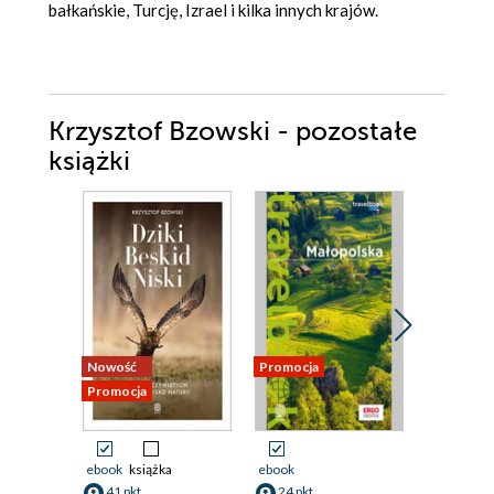
bałkańskie, Turcję, Izrael i kilka innych krajów.
Krzysztof Bzowski - pozostałe
książki
Nowość
Promocja
Promocja
Promocja
ebook
książka
ebook
ebook
ksi
41 pkt
24 pkt
37 pkt