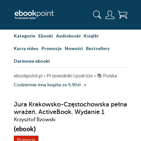
Kategorie
Ebooki
Audiobooki
Książki
Kursy video
Promocje
Nowości
Bestsellery
Darmowe ebooki
ebookpoint.pl
»
Przewodniki i podróże
»
📚 Polska
Codziennie inna książka za 9,90zł
Jura Krakowsko-Częstochowska pełna
wrażeń. ActiveBook. Wydanie 1
Krzysztof Bzowski
(ebook)
Promocja