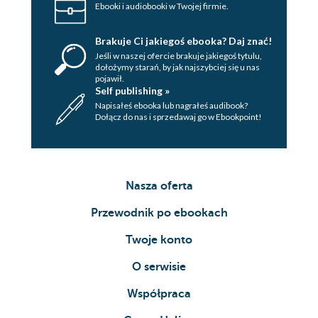
Ebooki i audiobooki w Twojej firmie.
Brakuje Ci jakiegoś ebooka? Daj znać!
Jeśli w naszej ofercie brakuje jakiegoś tytulu,
dołożymy starań, by jak najszybciej się u nas
pojawił.
Self publishing »
Napisałeś ebooka lub nagrałeś audibook?
Dołącz do nas i sprzedawaj go w Ebookpoint!
Nasza oferta
Przewodnik po ebookach
Twoje konto
O serwisie
Współpraca