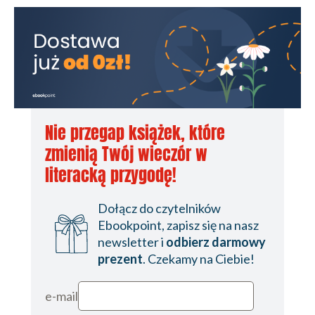
Nie przegap książek, które
zmienią Twój wieczór w
literacką przygodę!
Dołącz do czytelników
Ebookpoint, zapisz się na nasz
newsletter i
odbierz darmowy
prezent
. Czekamy na Ciebie!
e-mail