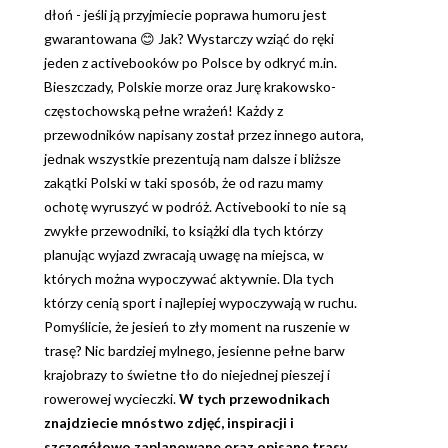
dłoń - jeśli ją przyjmiecie poprawa humoru jest
gwarantowana 😊 Jak? Wystarczy wziąć do ręki
jeden z activebooków po Polsce by odkryć m.in.
Bieszczady, Polskie morze oraz Jurę krakowsko-
częstochowską pełne wrażeń! Każdy z
przewodników napisany został przez innego autora,
jednak wszystkie prezentują nam dalsze i bliższe
zakątki Polski w taki sposób, że od razu mamy
ochotę wyruszyć w podróż. Activebooki to nie są
zwykłe przewodniki, to książki dla tych którzy
planując wyjazd zwracają uwagę na miejsca, w
których można wypoczywać aktywnie. Dla tych
którzy cenią sport i najlepiej wypoczywają w ruchu.
Pomyślicie, że jesień to zły moment na ruszenie w
trasę? Nic bardziej mylnego, jesienne pełne barw
krajobrazy to świetne tło do niejednej pieszej i
rowerowej wycieczki.
W tych przewodnikach
znajdziecie mnóstwo zdjęć, inspiracji i
szczegółowo zaplanowane oraz opisane trasy