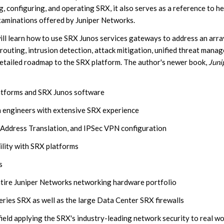
g, configuring, and operating SRX, it also serves as a reference to h
examinations offered by Juniper Networks.
ill learn how to use SRX Junos services gateways to address an arra
routing, intrusion detection, attack mitigation, unified threat mana
 detailed roadmap to the SRX platform. The author's newer book,
Juni
latforms and SRX Junos software
m engineers with extensive SRX experience
 Address Translation, and IPSec VPN configuration
ility with SRX platforms
s
ntire Juniper Networks networking hardware portfolio
ies SRX as well as the large Data Center SRX firewalls
 field applying the SRX's industry-leading network security to real wo