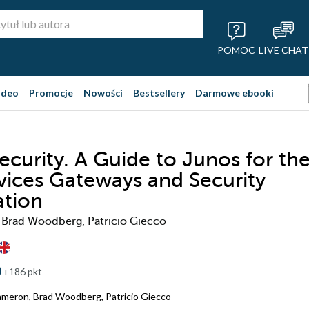
POMOC
LIVE CHAT
ideo
Promocje
Nowości
Bestsellery
Darmowe ebooki
ecurity. A Guide to Junos for th
vices Gateways and Security
ation
Brad Woodberg, Patricio Giecco
+186 pkt
ameron
,
Brad Woodberg
,
Patricio Giecco