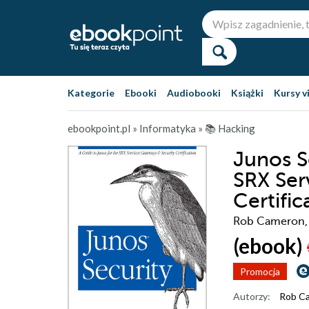
Kategorie
Ebooki
Audiobooki
Książki
Kursy v
ebookpoint.pl
»
Informatyka
»
📚 Hacking
Junos S
SRX Ser
Certific
Rob Cameron, 
(ebook)
Promocja
Autorzy:
Rob C