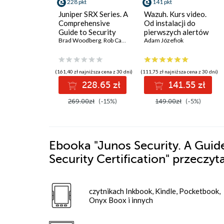
228 pkt
141 pkt
Juniper SRX Series. A
Wazuh. Kurs video.
Comprehensive
Od instalacji do
Guide to Security
pierwszych alertów
Services on the SRX
Brad Woodberg
,
Rob Cameron
Adam Józefiok
Series
(161,40 zł najniższa cena z 30 dni)
(111,75 zł najniższa cena z 30 dni)
228.65 zł
141.55 zł
269.00zł
(-15%)
149.00zł
(-5%)
Ebooka
"Junos Security. A Guid
Security Certification"
przeczyta
czytnikach Inkbook, Kindle, Pocketbook,
Onyx Boox i innych