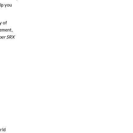
elp you
y of
gement,
per SRX
rld