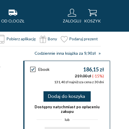
OD O,OOZŁ
ZALOGUJ
KOSZYK
Pobierz aplikację
Bony
Podaruj prezent
Codziennie inna książka za 9,90zł
e
186,15 zł
Ebook
219,00 zł
(-15%)
131,40 zł najniższa cena z 30 dni
Dodaj do koszyka
Dostępny natychmiast po opłaceniu
zakupu
lub