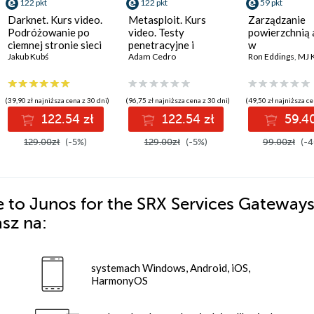
122 pkt
122 pkt
59 pkt
Darknet. Kurs video.
Metasploit. Kurs
Zarządzanie
Podróżowanie po
video. Testy
powierzchnią 
ciemnej stronie sieci
penetracyjne i
w
Jakub Kubś
łamanie
Adam Cedro
cyberbezpiecz
Ron Eddings
,
MJ K
zabezpieczeń
Strategie i tec
ochrony zaso
cyfrowych
(39,90 zł najniższa cena z 30 dni)
(96,75 zł najniższa cena z 30 dni)
(49,50 zł najniższa ce
122.54 zł
122.54 zł
59.40
129.00zł
(-5%)
129.00zł
(-5%)
99.00zł
(-4
e to Junos for the SRX Services Gateway
sz na:
systemach Windows, Android, iOS,
HarmonyOS