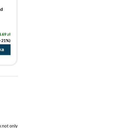
nd
.69 zł
(-21%)
ka
k not only