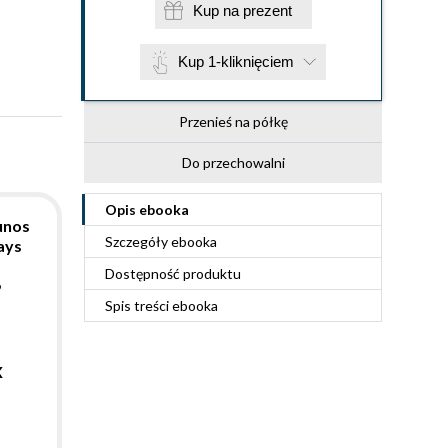
Kup na prezent
Kup 1-kliknięciem
Przenieś na półkę
Do przechowalni
Opis
ebooka
Junos
Szczegóły
ebooka
ays
Dostępność produktu
o
Spis treści
ebooka
X