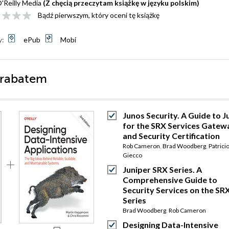
'Reilly Media
(Z chęcią przeczytam książkę w języku polskim)
Bądź pierwszym, który oceni tę książkę
y:
ePub
Mobi
 rabatem
Junos Security. A Guide to 
for the SRX Services Gatew
and Security Certification
Rob Cameron
,
Brad Woodberg
,
Patrici
Giecco
Juniper SRX Series. A
Comprehensive Guide to
Security Services on the SR
Series
Brad Woodberg
,
Rob Cameron
Designing Data-Intensive