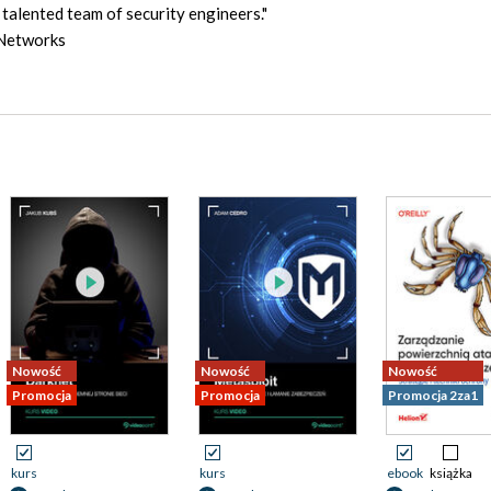
talented team of security engineers."
 Networks
Nowość
Nowość
Nowość
Promocja
Promocja
Promocja 2za1
kurs
kurs
ebook
książka