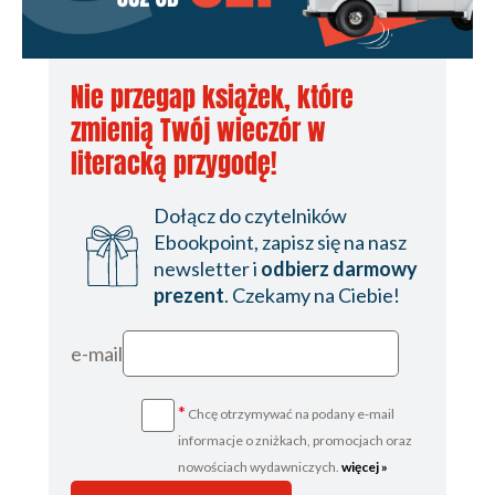
Nie przegap książek, które
zmienią Twój wieczór w
literacką przygodę!
Dołącz do czytelników
Ebookpoint, zapisz się na nasz
newsletter i
odbierz darmowy
prezent
. Czekamy na Ciebie!
e-mail
*
Chcę otrzymywać na podany e-mail
informacje o zniżkach, promocjach oraz
nowościach wydawniczych.
więcej »