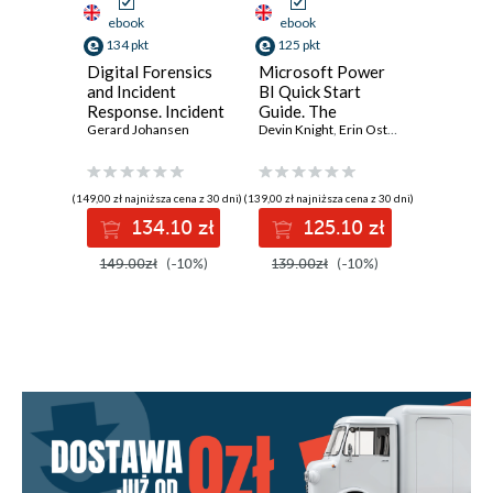
ebook
ebook
ebook
134 pkt
125 pkt
116 pkt
Digital Forensics
Microsoft Power
Practica
and Incident
BI Quick Start
Intellig
Response. Incident
Guide. The
Data-Dr
Response tools
Gerard Johansen
Ultimate
Devin Knight
,
Erin Ostrowsky
,
Threat H
Mitchell 
and techniques for
Beginner's Guide
Elevate 
effective cyber
to Power BI, Data
cybersec
threat response -
Storytelling, AI
efforts,
(149,00 zł najniższa cena z 30 dni)
(139,00 zł najniższa cena z 30 dni)
(96,75 zł najni
Fourth Edition
Tools, and
detectio
134.10 zł
125.10 zł
11
Microsoft Fabric -
defend w
Fourth Edition
ATT&CK
149.00zł
(-10%)
139.00zł
(-10%)
129.00z
tools - 
Edition