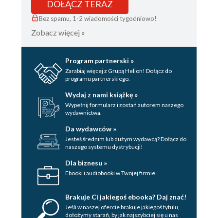
DOŁĄCZ TERAZ
Bez spamu, 1-2 wiadomości tygodniowo!
Zobacz więcej »
Program partnerski »
Zarabiaj więcej z Grupą Helion! Dołącz do
programu partnerskiego.
Wydaj z nami książkę »
Wypełnij formularz i zostań autorem naszego
wydawnictwa.
Da wydawców »
Jesteś średnim lub dużym wydawcą? Dołącz do
naszego systemu dystrybucji!
Dla biznesu »
Ebooki i audiobooki w Twojej firmie.
Brakuje Ci jakiegoś ebooka? Daj znać!
Jeśli w naszej ofercie brakuje jakiegoś tytulu,
dołożymy starań, by jak najszybciej się u nas