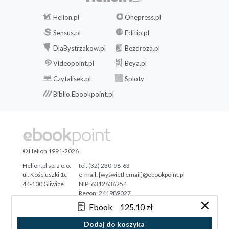
Helion.pl
Onepress.pl
Sensus.pl
Editio.pl
DlaBystrzakow.pl
Bezdroza.pl
Videopoint.pl
Beya.pl
Czytalisek.pl
Sploty
Biblio.Ebookpoint.pl
© Helion 1991-2026
Helion.pl sp. z o.o.
tel. (32) 230-98-63
ul. Kościuszki 1c
e-mail:
[wyświetl email]@ebookpoint.pl
44-100 Gliwice
NIP: 6312636254
Regon: 241989027
Ebook
125,10 zł
Designed with ♥ by
Tonik.pl
Dodaj do koszyka