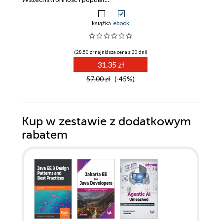
książka
ebook
(28.50 zł najniższa cena z 30 dni)
31.35 zł
57.00 zł
(-45%)
Kup w zestawie z dodatkowym
rabatem