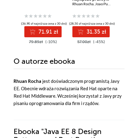
Rhuan Rocha
,
Joao Purificacao
informa
Mariusz T
2.0
(36,90 zł najniższa cena z 30 dni)
(28,50 zł najniższa cena z 30 dni)
71.91 zł
31.35 zł
3
79.89zł
(-10%)
57.00zł
(-45%)
O autorze
ebooka
Rhuan Rocha
jest doświadczonym programistą Javy
EE. Obecnie wdraża rozwiązania Red Hat oparte na
Red Hat Middleware. Wcześniej korzystał z Javy przy
pisaniu oprogramowania dla firm i rządów.
Ebooka
"Java EE 8 Design