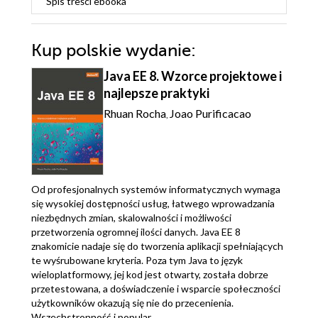
Spis treści
ebooka
Kup polskie wydanie:
Java EE 8. Wzorce projektowe i
najlepsze praktyki
Rhuan Rocha
Joao Purificacao
,
Od profesjonalnych systemów informatycznych wymaga
się wysokiej dostępności usług, łatwego wprowadzania
niezbędnych zmian, skalowalności i możliwości
przetworzenia ogromnej ilości danych. Java EE 8
znakomicie nadaje się do tworzenia aplikacji spełniających
te wyśrubowane kryteria. Poza tym Java to język
wieloplatformowy, jej kod jest otwarty, została dobrze
przetestowana, a doświadczenie i wsparcie społeczności
użytkowników okazują się nie do przecenienia.
Wszechstronność i popular...