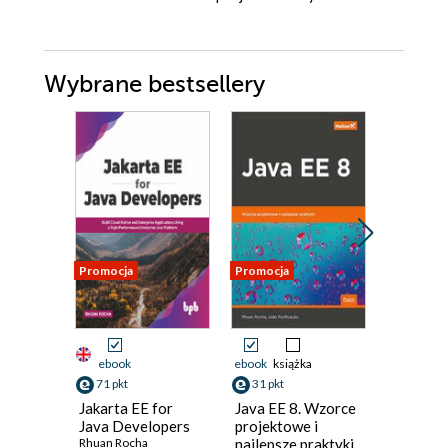
Wybrane bestsellery
Promocja
Promocja
ebook
ebook
książka
ebook
71 pkt
31 pkt
39 pkt
Jakarta EE for
Java EE 8. Wzorce
Modelow
Java Developers
projektowe i
impleme
Rhuan Rocha
najlepsze praktyki
system