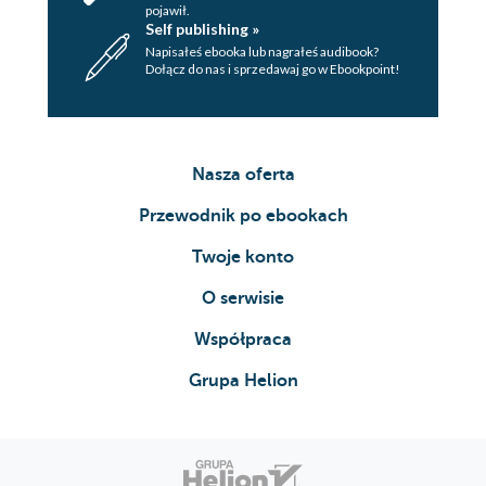
pojawił.
Self publishing »
Napisałeś ebooka lub nagrałeś audibook?
Dołącz do nas i sprzedawaj go w Ebookpoint!
Nasza oferta
Przewodnik po ebookach
Twoje konto
O serwisie
Współpraca
Grupa Helion