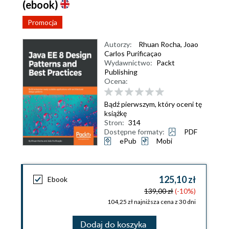
(ebook)
Promocja
Autorzy:
Rhuan Rocha
,
Joao
Carlos Purificaçao
Wydawnictwo:
Packt
Publishing
Ocena:
Bądź pierwszym, który oceni tę
książkę
Stron:
314
Dostępne formaty:
PDF
ePub
Mobi
125,10 zł
Ebook
139,00 zł
(-10%)
104,25 zł najniższa cena z 30 dni
Dodaj do koszyka