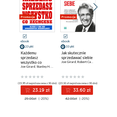
Promocja
Promocja
Promocja
ebook
ebook
ebook
ksi
23 pkt
33 pkt
23 pkt
Każdemu
Jak skutecznie
Determi
sprzedasz
sprzedawać siebie
Intelige
wszystko co
Joe Girard
,
Robert Casemore
emocjon
zechcesz
Joe Girard
,
Stanley H. Brown
Harvard
Review
(15,95 zł najniższa cena z 30 dni)
(23,10 zł najniższa cena z 30 dni)
(19,95 zł najni
23.19 zł
33.60 zł
2
29.00zł
(-20%)
42.00zł
(-20%)
39.90z