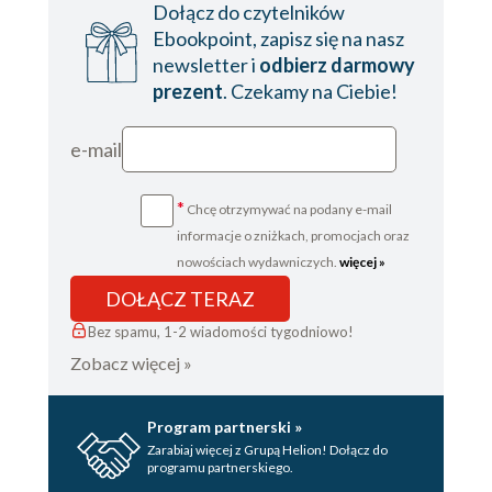
Dołącz do czytelników
Ebookpoint, zapisz się na nasz
newsletter i
odbierz darmowy
prezent
. Czekamy na Ciebie!
e-mail
*
Chcę otrzymywać na podany e-mail
informacje o zniżkach, promocjach oraz
nowościach wydawniczych.
więcej »
DOŁĄCZ TERAZ
Bez spamu, 1-2 wiadomości tygodniowo!
Zobacz więcej »
Program partnerski »
Zarabiaj więcej z Grupą Helion! Dołącz do
programu partnerskiego.