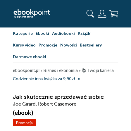
Kategorie
Ebooki
Audiobooki
Książki
Kursy video
Promocje
Nowości
Bestsellery
Darmowe ebooki
ebookpoint.pl
»
Biznes i ekonomia
»
📚 Twoja kariera
Codziennie inna książka za 9,90zł
Jak skutecznie sprzedawać siebie
Joe Girard, Robert Casemore
(ebook)
Promocja