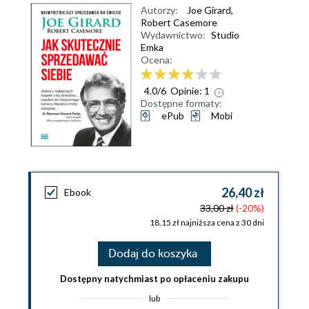
Autorzy:
Joe Girard
,
Robert Casemore
Wydawnictwo:
Studio
Emka
Ocena:
4.0
/
6
Opinie:
1
Dostępne formaty:
ePub
Mobi
26,40 zł
Ebook
33,00 zł
(-20%)
18,15 zł najniższa cena z 30 dni
Dodaj do koszyka
Dostępny natychmiast po opłaceniu zakupu
lub