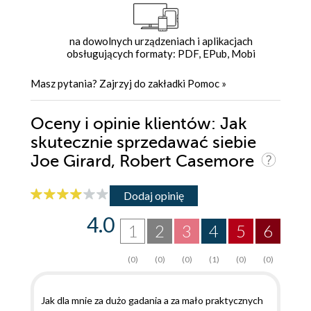
na dowolnych urządzeniach i aplikacjach
obsługujących formaty: PDF, EPub, Mobi
Masz pytania? Zajrzyj do zakładki
Pomoc
»
Oceny i opinie klientów: Jak
skutecznie sprzedawać siebie
Joe Girard, Robert Casemore
Dodaj opinię
4.0
1
2
3
4
5
6
(0)
(0)
(0)
(1)
(0)
(0)
Jak dla mnie za dużo gadania a za mało praktycznych