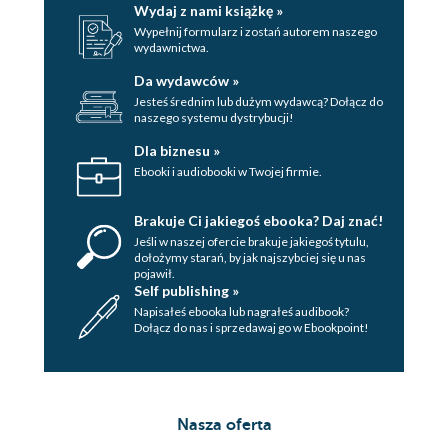
Wydaj z nami książkę »
Wypełnij formularz i zostań autorem naszego
wydawnictwa.
Da wydawców »
Jesteś średnim lub dużym wydawcą? Dołącz do
naszego systemu dystrybucji!
Dla biznesu »
Ebooki i audiobooki w Twojej firmie.
Brakuje Ci jakiegoś ebooka? Daj znać!
Jeśli w naszej ofercie brakuje jakiegoś tytulu,
dołożymy starań, by jak najszybciej się u nas
pojawił.
Self publishing »
Napisałeś ebooka lub nagrałeś audibook?
Dołącz do nas i sprzedawaj go w Ebookpoint!
Nasza oferta