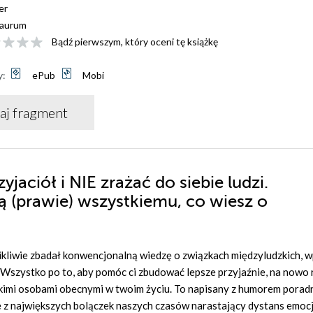
er
aurum
Bądź pierwszym, który oceni tę książkę
y:
ePub
Mobi
aj fragment
zyjaciół i NIE zrażać do siebie ludzi.
ą (prawie) wszystkiemu, co wiesz o
wnikliwie zbadał konwencjonalną wiedzę o związkach międzyludzkich, w
Wszystko po to, aby pomóc ci zbudować lepsze przyjaźnie, na nowo 
tkimi osobami obecnymi w twoim życiu. To napisany z humorem poradn
e z największych bolączek naszych czasów narastający dystans emocj