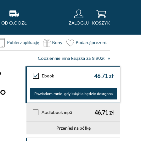
OD O,OOZŁ
ZALOGUJ
KOSZYK
Pobierz aplikację
Bony
Podaruj prezent
Codziennie inna książka za 9,90zł
o
46,71 zł
Ebook
 o
Powiadom mnie, gdy książka będzie dostępna
46,71 zł
Audiobook mp3
Przenieś na półkę