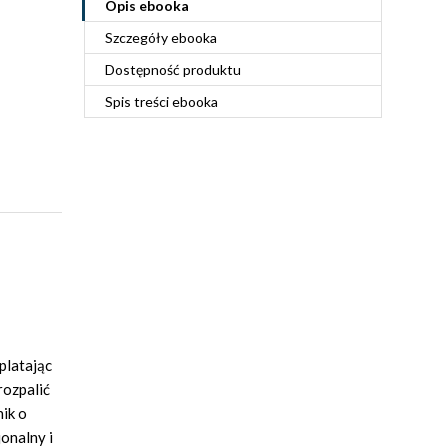
Opis
ebooka
Szczegóły
ebooka
Dostępność produktu
Spis treści
ebooka
platając
rozpalić
ik o
onalny i