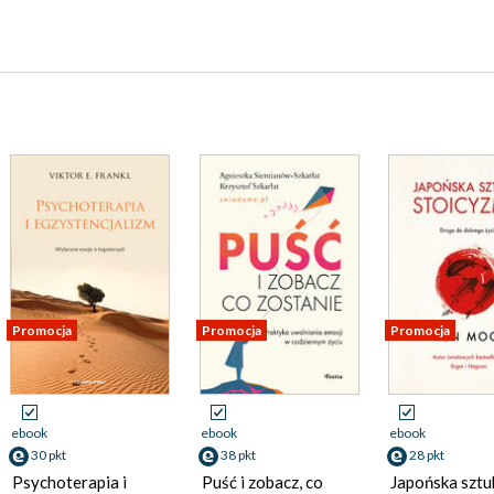
Promocja
Promocja
Promocja
ebook
ebook
ebook
30 pkt
38 pkt
28 pkt
Psychoterapia i
Puść i zobacz, co
Japońska sztu