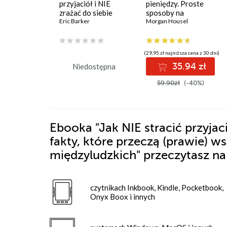
przyjaciół i NIE
pieniędzy. Proste
zrażać do siebie
sposoby na
ludzi. Zaskakujące
Eric Barker
pełniejsze życie
Morgan Housel
fakty, które przeczą
(prawie)
wszystkiemu, co
(29,95 zł najniższa cena z 30 dni)
wiesz o związkach
35.94 zł
Niedostępna
międzyludzkich
59.90zł
(-40%)
Ebooka
"Jak NIE stracić przyjac
fakty, które przeczą (prawie) 
międzyludzkich"
przeczytasz na
czytnikach Inkbook, Kindle, Pocketbook,
Onyx Boox i innych