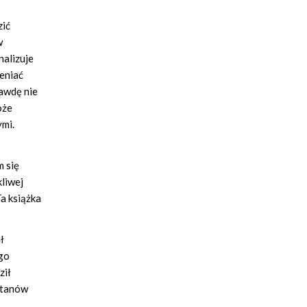
zić
w
nalizuje
eniać
rawdę nie
oże
ymi.
m się
kliwej
Ta książka
ł
ego
ził
Stanów