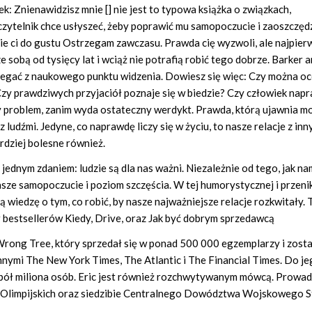
k: Znienawidzisz mnie [] nie jest to typowa książka o związkach,
czytelnik chce usłyszeć, żeby poprawić mu samopoczucie i zaoszczęd
ie ci do gustu Ostrzegam zawczasu. Prawda cię wyzwoli, ale najpier
 sobą od tysięcy lat i wciąż nie potrafią robić tego dobrze. Barker a
legać z naukowego punktu widzenia. Dowiesz się więc: Czy można oc
zy prawdziwych przyjaciół poznaje się w biedzie? Czy człowiek nap
y problem, zanim wyda ostateczny werdykt. Prawda, którą ujawnia m
 ludźmi. Jedyne, co naprawdę liczy się w życiu, to nasze relacje z inn
rdziej bolesne również.
dnym zdaniem: ludzie są dla nas ważni. Niezależnie od tego, jak na
asze samopoczucie i poziom szczęścia. W tej humorystycznej i przeni
 wiedzę o tym, co robić, by nasze najważniejsze relacje rozkwitały. 
r bestsellerów Kiedy, Drive, oraz Jak być dobrym sprzedawcą
 Wrong Tree, który sprzedał się w ponad 500 000 egzemplarzy i zosta
nnymi The New York Times, The Atlantic i The Financial Times. Do j
pół miliona osób. Eric jest również rozchwytywanym mówcą. Prowad
 Olimpijskich oraz siedzibie Centralnego Dowództwa Wojskowego 