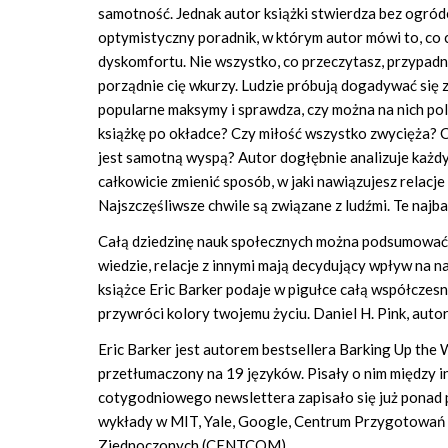
samotność. Jednak autor książki stwierdza bez ogróde
optymistyczny poradnik, w którym autor mówi to, co 
dyskomfortu. Nie wszystko, co przeczytasz, przypadn
porządnie cię wkurzy. Ludzie próbują dogadywać się ze
popularne maksymy i sprawdza, czy można na nich po
książkę po okładce? Czy miłość wszystko zwycięża? C
jest samotną wyspą? Autor dogłębnie analizuje każd
całkowicie zmienić sposób, w jaki nawiązujesz relacje z
Najszczęśliwsze chwile są związane z ludźmi. Te najba
Całą dziedzinę nauk społecznych można podsumować je
wiedzie, relacje z innymi mają decydujący wpływ na n
książce Eric Barker podaje w pigułce całą współczesną
przywróci kolory twojemu życiu. Daniel H. Pink, auto
Eric Barker jest autorem bestsellera Barking Up the
przetłumaczony na 19 języków. Pisały o nim między i
cotygodniowego newslettera zapisało się już ponad 
wykłady w MIT, Yale, Google, Centrum Przygotowań
Zjednoczonych (CENTCOM).