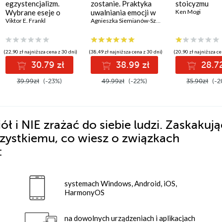
egzystencjalizm.
zostanie. Praktyka
stoicyzmu
Wybrane eseje o
uwalniania emocji w
Ken Mogi
logoterapii
Viktor E. Frankl
codziennym życiu
Agnieszka Siemianów-Szkarłat
,
Krzysztof Szkarłat
(22,90 zł najniższa cena z 30 dni)
(38,49 zł najniższa cena z 30 dni)
(20,90 zł najniższa ce
30.79 zł
38.99 zł
28.72
39.99zł
(-23%)
49.99zł
(-22%)
35.90zł
(-2
iół i NIE zrażać do siebie ludzi. Zaskakuj
wszystkiemu, co wiesz o związkach
:
systemach Windows, Android, iOS,
HarmonyOS
na dowolnych urządzeniach i aplikacjach