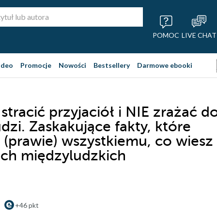
POMOC
LIVE CHAT
ideo
Promocje
Nowości
Bestsellery
Darmowe ebooki
stracić przyjaciół i NIE zrażać d
udzi. Zaskakujące fakty, które
 (prawie) wszystkiemu, co wiesz
ch międzyludzkich
+46 pkt