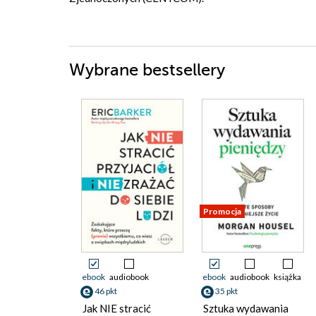
Wybrane bestsellery
Promocja
ebook
audiobook
ebook
audiobook
książka
46 pkt
35 pkt
Jak NIE stracić
Sztuka wydawania