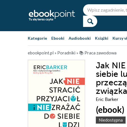
Kategorie
Ebooki
Audiobooki
Książki
Kursy v
ebookpoint.pl
»
Poradniki
»
📚 Praca zawodowa
Jak NIE 
siebie l
przeczą
związka
Eric Barker
(ebook)
Niedostępna