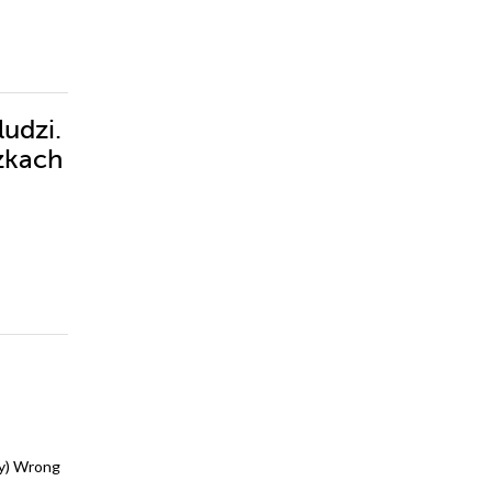
ludzi.
zkach
ly) Wrong