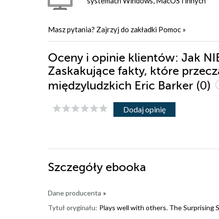
systemach Windows, MacOS i innych
Masz pytania? Zajrzyj do zakładki
Pomoc
»
Oceny i opinie klientów: Jak NIE 
Zaskakujące fakty, które przec
(0)
międzyludzkich Eric Barker
Dodaj opinię
Szczegóły
ebooka
Dane producenta
»
Tytuł oryginału:
Plays well with others. The Surprisin