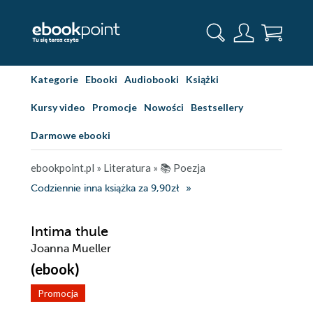
Kategorie
Ebooki
Audiobooki
Książki
Kursy video
Promocje
Nowości
Bestsellery
Darmowe ebooki
ebookpoint.pl
»
Literatura
»
📚 Poezja
Codziennie inna książka za 9,90zł
Intima thule
Joanna Mueller
(ebook)
Promocja