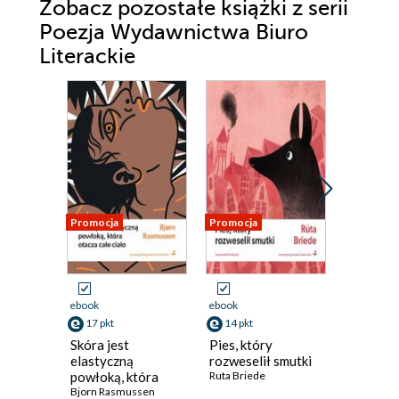
Zobacz pozostałe książki z serii
Poezja Wydawnictwa Biuro
Literackie
Promocja
Promocja
Promocja
ebook
ebook
ebook
17 pkt
14 pkt
17 pkt
Skóra jest
Pies, który
Czerwony
elastyczną
rozweselił smutki
pałac
powłoką, która
Ruta Briede
Ieva Tolei
otacza całe ciało
Bjorn Rasmussen