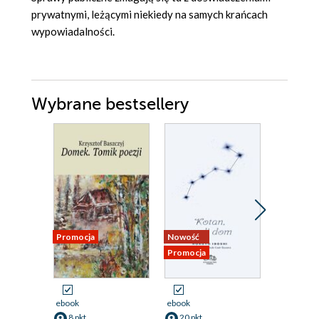
prywatnymi, leżącymi niekiedy na samych krańcach
wypowiadalności.
Wybrane bestsellery
Promocja
Nowość
Nowość
Promocja
Promocja
ebook
ebook
ebook
8 pkt
20 pkt
41 pkt