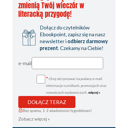
zmienią Twój wieczór w
GINECEUM [MIESZKANIE PIĄTE]
literacką przygodę!
szkrable z b
Dołącz do czytelników
powłóczyny
Ebookpoint, zapisz się na nasz
tota mueller in utero
newsletter i
odbierz darmowy
nie ruszaj moich kółek ratunkowych
prezent
. Czekamy na Ciebie!
to nie tak jak myślisz, siostro
e-mail
DORMITORIUM [MIESZKANIE SZÓSTE]
*
Chcę otrzymywać na podany e-mail
informacje o zniżkach, promocjach oraz
jak ją kochasz?
nowościach wydawniczych.
więcej »
czy chce pani u nas terminować?
DOŁĄCZ TERAZ
rozmowa nie będzie możliwa
Bez spamu, 1-2 wiadomości tygodniowo!
pod_łopot.gif
Zobacz więcej »
nasłuch_z_posuwu.gif