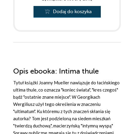
Dodaj do koszyka
Opis
ebooka
: Intima thule
Tytuł książki Joanny Mueller nawiązuje do łacińskiego
ultima thule, co oznacza "koniec świata", "kres czegoś"
bądź "ostatnie znane miejsce". W Georgikach
Wergiliusz użył tego określenia w znaczeniu
"ultimatum". Ku któremu z tych znaczeń skłania się
autorka? Tom jest podzieloną na siedem mieszkań
"twierdzą duchową", macierzyńską "intymną wyspą"
Sprawy publiczne zmagają się tu z doświadczeniami