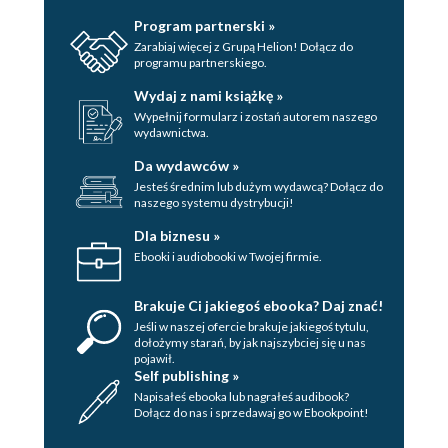
Program partnerski »
Zarabiaj więcej z Grupą Helion! Dołącz do
KRAŃCÓWKA [MIESZKANIE SIÓDME]
programu partnerskiego.
Wydaj z nami książkę »
blednica dziewczęca, oczar wirginijski
Wypełnij formularz i zostań autorem naszego
wydawnictwa.
co grał szczurołap że go posłuchały
Da wydawców »
spa a la carte, nieco podarte
Jesteś średnim lub dużym wydawcą? Dołącz do
ssij, sączku, chłepcz i chłoń
naszego systemu dystrybucji!
trofea i tropy, wnyki i wymyki
Dla biznesu »
Ebooki i audiobooki w Twojej firmie.
Brakuje Ci jakiegoś ebooka? Daj znać!
Jeśli w naszej ofercie brakuje jakiegoś tytulu,
dołożymy starań, by jak najszybciej się u nas
pojawił.
Self publishing »
Napisałeś ebooka lub nagrałeś audibook?
Dołącz do nas i sprzedawaj go w Ebookpoint!