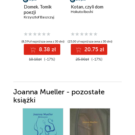
Domek. Tomik
Kotan, czyli dom
Świadec
poezji
Hokuto Iboshi
Zjednoc
Krzysztof Baszczyj
1885-1
Charles Re
(8,59 zł najniższa cena z 30 dni)
(25,00 zł najniższa cena z 30 dni)
(50,00 zł najni
8.38 zł
20.75 zł
4
10.10zł
(-17%)
25.00zł
(-17%)
50.00z
Joanna Mueller - pozostałe
książki