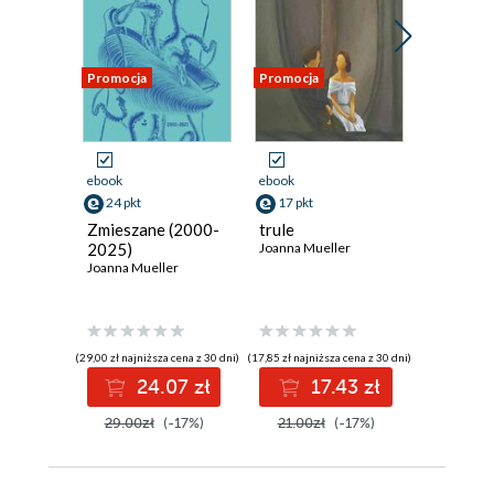
Promocja
Promocja
Promocja
ebook
ebook
ebook
24 pkt
17 pkt
12 pkt
Zmieszane (2000-
trule
Hista & 
2025)
Joanna Mueller
Joanna Mu
Joanna Mueller
(29,00 zł najniższa cena z 30 dni)
(17,85 zł najniższa cena z 30 dni)
(12,67 zł najni
24.07 zł
17.43 zł
1
29.00zł
(-17%)
21.00zł
(-17%)
14.90z