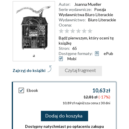
Autor:
Joanna Mueller
Serie wydawnicze:
Poezja
Wydawnictwa Biuro Literackie
Wydawnictwo:
Biuro Literackie
Ocena:
Bądź pierwszym, który oceni tę
książkę
Stron:
65
Dostępne formaty:
ePub
Mobi
Czytaj fragment
Zajrzyj do książki
10,63 zł
Ebook
12,81 zł
(-17%)
10,89 zł najniższa cena z 30 dni
Dodaj do koszyka
Dostępny natychmiast po opłaceniu zakupu