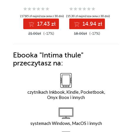
(17,85 zł najniższa cena z 30 dni)
(15,30 zł najniższa cena z 30 dni)
(18,36 zł najni
17.43 zł
14.94 zł
1
21.00zł
(-17%)
18.00zł
(-17%)
21.60z
Ebooka
"Intima thule"
przeczytasz na:
czytnikach Inkbook, Kindle, Pocketbook,
Onyx Boox i innych
systemach Windows, MacOS i innych