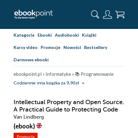
Kategorie
Ebooki
Audiobooki
Książki
Kursy video
Promocje
Nowości
Bestsellery
Darmowe ebooki
ebookpoint.pl
»
Informatyka
»
📚 Programowanie
Codziennie inna książka za 9,90zł
Intellectual Property and Open Source.
A Practical Guide to Protecting Code
Van Lindberg
(ebook)
Promocja