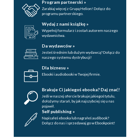
Program partnerski »
Property as a
Zarabiaj więcej z Grupą Helion! Dołącz do
bundle of rights
programu partnerskiego.
Property rights
Wydaj z nami książkę »
and enforcement
Wypełnij formularz i zostań autorem naszego
Evaluating the System
wydawnictwa.
2. The Patent Document
Da wydawców »
The Construction of a Patent
Jesteś średnim lub dużym wydawcą? Dołącz do
naszego systemu dystrybucji!
The Face of the Patent
The Patent Number
Dla biznesu »
Inventors and Inventorship
Ebooki i audiobooki w Twojej firmie.
The listing of
inventors
Brakuje Ci jakiegoś ebooka? Daj znać!
Inventorship:
Jeśli w naszej ofercie brakuje jakiegoś tytulu,
dołożymy starań, by jak najszybciej się u nas
becoming an
pojawił.
inventor
Self publishing »
Napisałeś ebooka lub nagrałeś audibook?
Conception of the Invention
Dołącz do nas i sprzedawaj go w Ebookpoint!
Reduction to practice
Practical considerations in