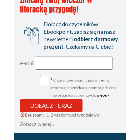
zmienią Twój wieczór w
Public
literacką przygodę!
goods
Information As a Public
Good
Dołącz do czytelników
Changing the Nature of
Ebookpoint, zapisz się na nasz
Information
newsletter i
odbierz darmowy
Algorithms for
prezent
. Czekamy na Ciebie!
creating
knowledge
e-mail
Making public
goods private
*
Chcę otrzymywać na podany e-mail
The bargain
informacje o zniżkach, promocjach oraz
The purpose of
nowościach wydawniczych.
więcej »
intellectual
DOŁĄCZ TERAZ
property in
economic terms
Bez spamu, 1-2 wiadomości tygodniowo!
About Property
Zobacz więcej »
Property as a
legal concept