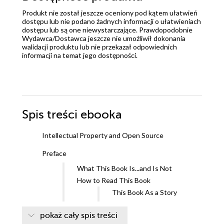
Produkt nie został jeszcze oceniony pod kątem ułatwień
dostępu lub nie podano żadnych informacji o ułatwieniach
dostępu lub są one niewystarczające. Prawdopodobnie
Wydawca/Dostawca jeszcze nie umożliwił dokonania
walidacji produktu lub nie przekazał odpowiednich
informacji na temat jego dostępności.
Spis treści
ebooka
Intellectual Property and Open Source
Preface
What This Book Is...and Is Not
How to Read This Book
This Book As a Story
This Book As a Reference
pokaż cały spis treści
A Note About Terminology