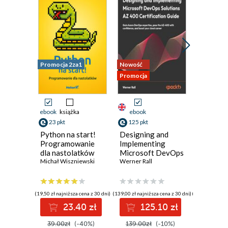
Promocja 2za1
Nowość
Nowość
Promocja
Promocja
ebook
książka
ebook
ebook
23 pkt
125 pkt
116 pkt
Python na start!
Designing and
The Sof
Programowanie
Implementing
Engineer
dla nastolatków
Microsoft DevOps
A runboo
Michał Wiszniewski
Solutions AZ 400
Werner Rall
building 
Michelle 
Certification
systems 
Guide. Gain Azure
resilient
DevOps expertise,
(19,50 zł najniższa cena z 30 dni)
(139,00 zł najniższa cena z 30 dni)
(129,00 zł najni
pass the AZ-400
23.40 zł
125.10 zł
11
with confidence,
and boost your
39.00zł
(-40%)
139.00zł
(-10%)
129.00z
cloud career