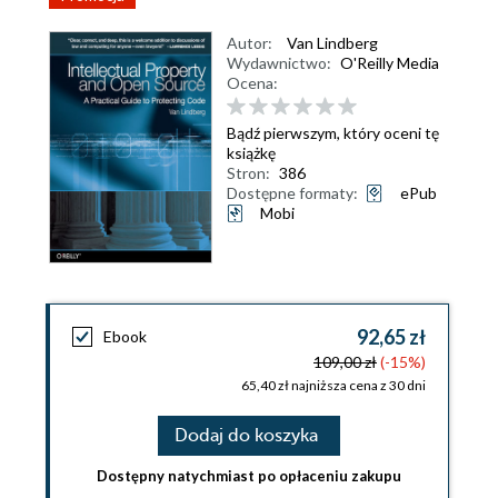
Autor:
Van Lindberg
Wydawnictwo:
O'Reilly Media
Ocena:
Bądź pierwszym, który oceni tę
książkę
Stron:
386
Dostępne formaty:
ePub
Mobi
92,65 zł
Ebook
109,00 zł
(-15%)
65,40 zł najniższa cena z 30 dni
Dodaj do koszyka
Dostępny natychmiast po opłaceniu zakupu