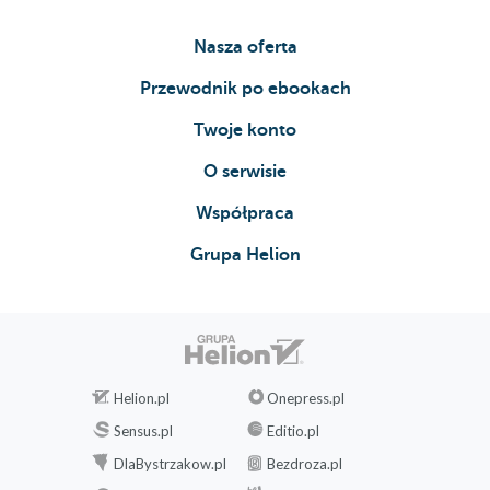
inventorship
Ownership of a Patent
Nasza oferta
Selling a patent
Licensing a
Przewodnik po ebookach
patent
Twoje konto
Destroying a
patent
O serwisie
Inventions as a
Współpraca
public good
Patents and Dates
Grupa Helion
The issue date
The application
date
The priority date
The patent term
Exceptions to
Helion.pl
Onepress.pl
the rule
Sensus.pl
Editio.pl
Other Information on the
DlaBystrzakow.pl
Bezdroza.pl
Face of the Patent