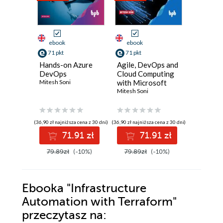
ebook
ebook
ebook
71 pkt
71 pkt
71 pkt
Hands-on Azure
Agile, DevOps and
Hands-o
DevOps
Cloud Computing
as YAML
Mitesh Soni
with Microsoft
Jenkins
Azure
Mitesh Soni
Mitesh So
(36,90 zł najniższa cena z 30 dni)
(36,90 zł najniższa cena z 30 dni)
(36,90 zł najni
71.91 zł
71.91 zł
7
79.89zł
(-10%)
79.89zł
(-10%)
79.89z
Ebooka
"Infrastructure
Automation with Terraform"
przeczytasz na: