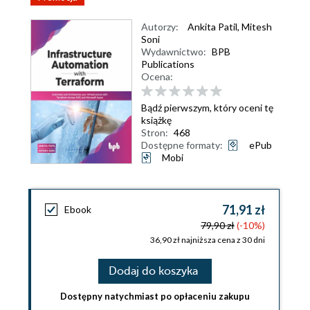
Autorzy:
Ankita Patil
,
Mitesh
Soni
Wydawnictwo:
BPB
Publications
Ocena:
Bądź pierwszym, który oceni tę
książkę
Stron:
468
Dostępne formaty:
ePub
Mobi
71,91 zł
Ebook
79,90 zł
(-10%)
36,90 zł najniższa cena z 30 dni
Dodaj do koszyka
Dostępny natychmiast po opłaceniu zakupu