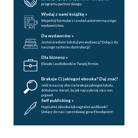
programu partnerskiego.
Wydaj z nami książkę »
Wypełnij formularz i zostań autorem naszego
wydawnictwa.
Da wydawców »
Jesteś średnim lub dużym wydawcą? Dołącz do
naszego systemu dystrybucji!
Dla biznesu »
Ebooki i audiobooki w Twojej firmie.
Brakuje Ci jakiegoś ebooka? Daj znać!
Jeśli w naszej ofercie brakuje jakiegoś tytulu,
dołożymy starań, by jak najszybciej się u nas
pojawił.
Self publishing »
Napisałeś ebooka lub nagrałeś audibook?
Dołącz do nas i sprzedawaj go w Ebookpoint!