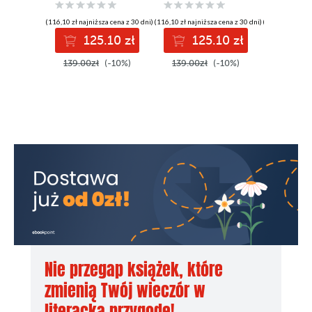
(116,10 zł najniższa cena z 30 dni)
(116,10 zł najniższa cena z 30 dni)
(116,10 zł najni
125.10 zł
125.10 zł
12
139.00zł
(-10%)
139.00zł
(-10%)
139.00z
Nie przegap książek, które
zmienią Twój wieczór w
literacką przygodę!