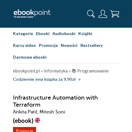
Kategorie
Ebooki
Audiobooki
Książki
Kursy video
Promocje
Nowości
Bestsellery
Darmowe ebooki
ebookpoint.pl
»
Informatyka
»
📚 Programowanie
Codziennie inna książka za 9,90zł
Infrastructure Automation with
Terraform
Ankita Patil, Mitesh Soni
(ebook)
Promocja