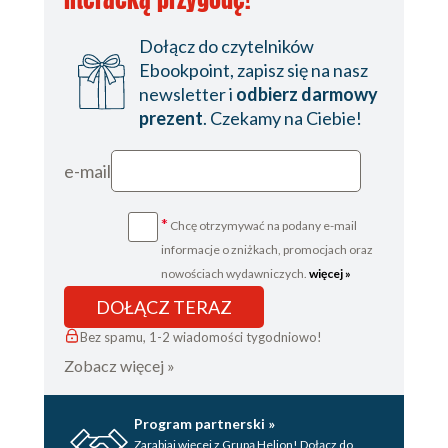
Dołącz do czytelników
Ebookpoint, zapisz się na nasz
newsletter i
odbierz darmowy
prezent
. Czekamy na Ciebie!
e-mail
*
Chcę otrzymywać na podany e-mail
informacje o zniżkach, promocjach oraz
nowościach wydawniczych.
więcej »
DOŁĄCZ TERAZ
Bez spamu, 1-2 wiadomości tygodniowo!
Zobacz więcej »
Program partnerski »
Zarabiaj więcej z Grupą Helion! Dołącz do