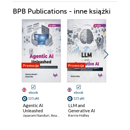
BPB Publications - inne książki
Promocja
Promocja
Promocja
ebook
ebook
ebook
125 pkt
125 pkt
125 pkt
Agentic AI
LLM and
Linux P
Unleashed
Generative AI
Ayan Kuma
Jayaram Nanduri
,
Anand Oka
Kerrie Holley