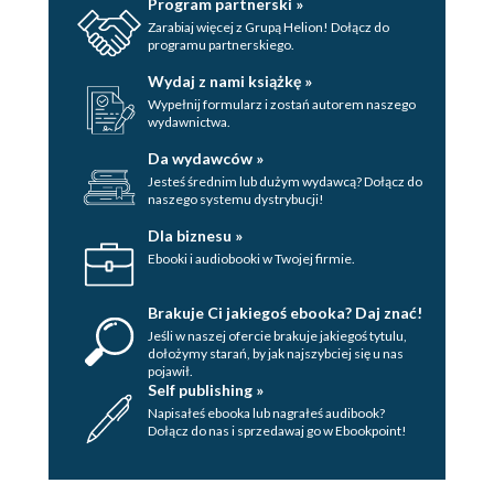
Program partnerski »
Zarabiaj więcej z Grupą Helion! Dołącz do
programu partnerskiego.
Wydaj z nami książkę »
Wypełnij formularz i zostań autorem naszego
wydawnictwa.
Da wydawców »
Jesteś średnim lub dużym wydawcą? Dołącz do
naszego systemu dystrybucji!
Dla biznesu »
Ebooki i audiobooki w Twojej firmie.
Brakuje Ci jakiegoś ebooka? Daj znać!
Jeśli w naszej ofercie brakuje jakiegoś tytulu,
dołożymy starań, by jak najszybciej się u nas
pojawił.
Self publishing »
Napisałeś ebooka lub nagrałeś audibook?
Dołącz do nas i sprzedawaj go w Ebookpoint!