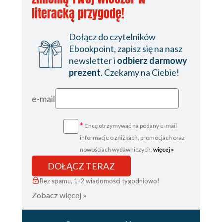
literacką przygodę!
Dołącz do czytelników
Ebookpoint, zapisz się na nasz
newsletter i
odbierz darmowy
prezent
. Czekamy na Ciebie!
e-mail
*
Chcę otrzymywać na podany e-mail
informacje o zniżkach, promocjach oraz
nowościach wydawniczych.
więcej »
DOŁĄCZ TERAZ
Bez spamu, 1-2 wiadomości tygodniowo!
Zobacz więcej »