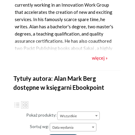
currently working in an Innovation Work Group
that accelerates the creation of new and exciting
services. In his famously scarce spare time, he
writes. Alan has a bachelor's degree, two master's
degrees, a teaching qualification, and quality
assurance certifications. He has also coauthored
two Packt Publishing books about Sakai , a highly
successful open source learning management
więcej »
platform used by millions of students around the
world. He has won a couple of awards, including
the Sakai Fellowship and Teaching With Sakai
Tytuły autora: Alan Mark Berg
Innovation Award (TWSIA). Alan enjoys working
dostępne w księgarni Ebookpoint
with talent; this forces him to improve his own
competencies. This motivation is why Alan enjoys
working in energetic, open source communities of
interest. At the time of writing, he is on the board
Pokaż produkty:
Wszystkie
of directors of the Apereo Foundation and is the
Sortuj wg:
community officer for its Learning Analytics
Data wydania