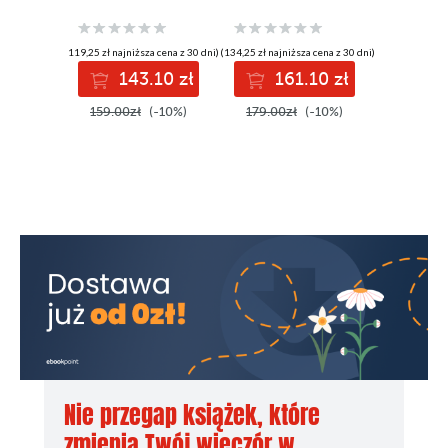
90 recipes to
Take your e-
produce great
learning, research,
results using pro-
and collaboration
(119,25 zł najniższa cena z 30 dni)
(134,25 zł najniższa cena z 30 dni)
level practices,
experience to the
143.10 zł
161.10 zł
techniques, and
next level
solutions - Third
159.00zł
(-10%)
179.00zł
(-10%)
Edition
Nie przegap książek, które
zmienią Twój wieczór w