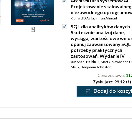
Architektura systemów AI.
Projektowanie skalowalnego
niezawodnego oprogramow
Richard D Avila
,
Imran Ahmad
SQL dla analityków danych.
Skutecznie analizuj dane,
wyciągaj wartościowe wniosk
opanuj zaawansowany SQL 
potrzeby praktycznych
zastosowań. Wydanie IV
Jun Shan
,
Haibin Li
,
Matt Goldwasser
,
U
Malik
,
Benjamin Johnston
Cena zestawu:
117
Zyskujesz: 99.12 zł 
Dodaj do koszy