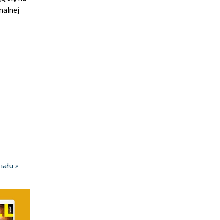
nalnej
nału »