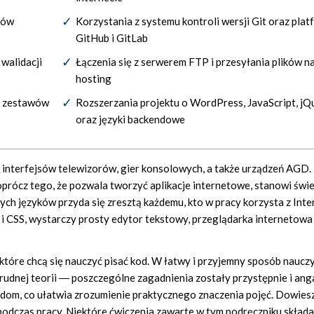
ków
Korzystania z systemu kontroli wersji Git oraz plat
GitHub i GitLab
walidacji
Łączenia się z serwerem FTP i przesyłania plików n
hosting
i zestawów
Rozszerzania projektu o WordPress, JavaScript, jQ
oraz języki backendowe
 interfejsów telewizorów, gier konsolowych, a także urządzeń AGD.
prócz tego, że pozwala tworzyć aplikacje internetowe, stanowi świ
h języków przyda się zresztą każdemu, kto w pracy korzysta z Inter
i CSS, wystarczy prosty edytor tekstowy, przeglądarka internetowa 
które chcą się nauczyć pisać kod. W łatwy i przyjemny sposób naucz
trudnej teorii ― poszczególne zagadnienia zostały przystępnie i an
ładom, co ułatwia zrozumienie praktycznego znaczenia pojęć. Dowiesz
podczas pracy. Niektóre ćwiczenia zawarte w tym podręczniku składaj