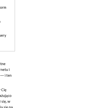
form
a
uery
etne
netu i
― i ten
y Cię
gażująco
 się, w
ą się na