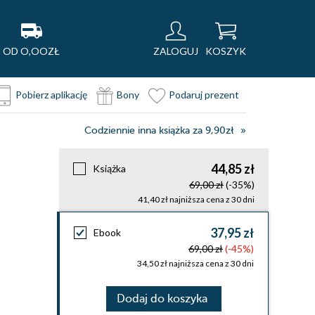
OD O,OOZŁ
ZALOGUJ
KOSZYK
Pobierz aplikację
Bony
Podaruj prezent
Codziennie inna książka za 9,90zł
44,85 zł
Książka
69,00 zł
(-35%)
41,40 zł najniższa cena z 30 dni
37,95 zł
Ebook
69,00 zł
(-45%)
34,50 zł najniższa cena z 30 dni
Dodaj do koszyka