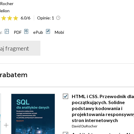
uRocher
elion
6.0
/
6
Opinie:
1
y:
PDF
ePub
Mobi
aj fragment
 rabatem
HTML i CSS. Przewodnik dla
początkujących. Solidne
podstawy kodowania i
projektowania responsywn
stron internetowych
David DuRocher