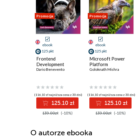
Promocja
Promocja
ebook
ebook
125 pkt
125 pkt
Frontend
Microsoft Power
Development
Platform
Dario Benevento
Goloknath Mishra
(116,10 zł najniższa cena z 30 dni)
(116,10 zł najniższa cena z 30 dni)
125.10 zł
125.10 zł
139.00zł
(-10%)
139.00zł
(-10%)
O autorze
ebooka