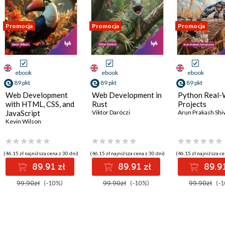
Promocja
Promocja
Promocja
ebook
ebook
ebook
89 pkt
89 pkt
89 pkt
Web Development
Web Development in
Python Real-
with HTML, CSS, and
Rust
Projects
JavaScript
Viktor Daróczi
Arun Prakash Sh
Kevin Wilson
(46,15 zł najniższa cena z 30 dni)
(46,15 zł najniższa cena z 30 dni)
(46,15 zł najniższa ce
89.91 zł
89.91 zł
89.91
99.90zł
(-10%)
99.90zł
(-10%)
99.90zł
(-1