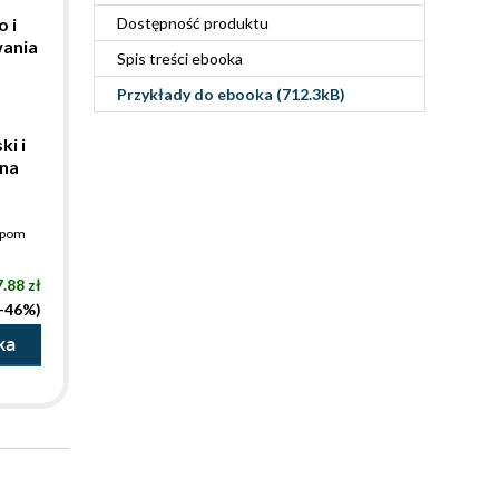
 i
Dostępność produktu
ania
Spis treści
ebooka
Przykłady do
ebooka
(712.3kB)
i i
na
pom
.88 zł
(-46%)
ka