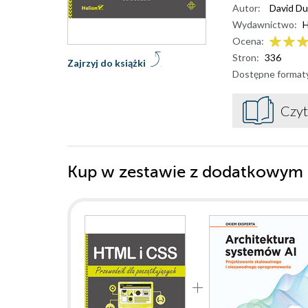
Autor:
David D
Wydawnictwo:
H
Ocena:
Stron:
336
Zajrzyj do książki
Dostępne format
Czyt
Kup w zestawie z dodatkowym