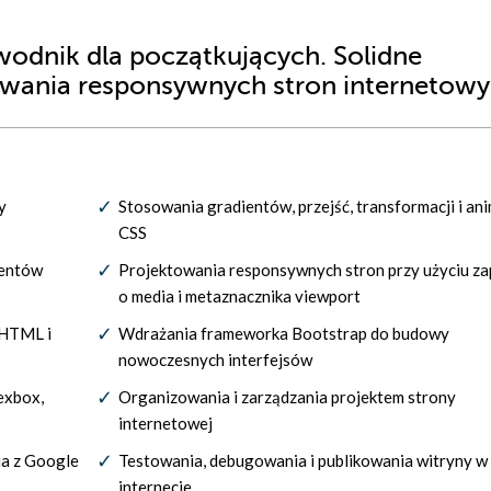
wodnik dla początkujących. Solidne
owania responsywnych stron internetow
y
Stosowania gradientów, przejść, transformacji i ani
CSS
mentów
Projektowania responsywnych stron przy użyciu z
o media i metaznacznika viewport
 HTML i
Wdrażania frameworka Bootstrap do budowy
nowoczesnych interfejsów
exbox,
Organizowania i zarządzania projektem strony
internetowej
ia z Google
Testowania, debugowania i publikowania witryny w
internecie