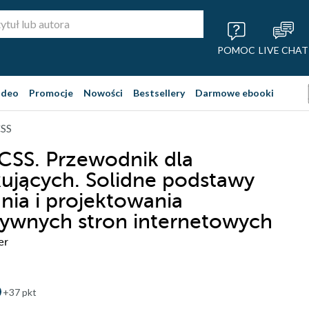
POMOC
LIVE CHAT
ideo
Promocje
Nowości
Bestsellery
Darmowe ebooki
CSS
CSS. Przewodnik dla
ujących. Solidne podstawy
ia i projektowania
ywnych stron internetowych
er
+37 pkt