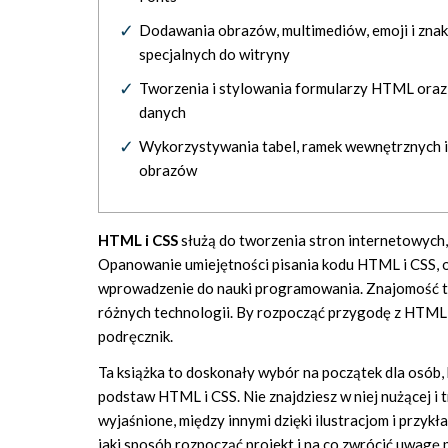
Dodawania obrazów, multimediów, emoji i zna
specjalnych do witryny
Tworzenia i stylowania formularzy HTML oraz 
danych
Wykorzystywania tabel, ramek wewnętrznych 
obrazów
HTML i CSS
służą do tworzenia stron internetowych,
Opanowanie umiejętności pisania kodu HTML i CSS, o
wprowadzenie do nauki programowania. Znajomość tyc
różnych technologii. By rozpocząć przygodę z HTML 
podręcznik.
Ta książka to doskonały wybór na początek dla osób, 
podstaw HTML i CSS. Nie znajdziesz w niej nużącej i 
wyjaśnione, między innymi dzięki ilustracjom i przyk
jaki sposób rozpocząć projekt i na co zwrócić uwagę 