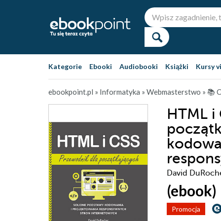
Kategorie
Ebooki
Audiobooki
Książki
Kursy v
ebookpoint.pl
»
Informatyka
»
Webmasterstwo
»
📚 
HTML i 
początk
kodowan
respons
David DuRoch
(ebook)
Promocja