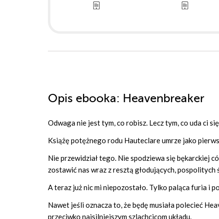
Opis
ebooka
: Heavenbreaker
Odwaga nie jest tym, co robisz. Lecz tym, co uda ci się
Książę potężnego rodu Hauteclare umrze jako pierws
Nie przewidział tego. Nie spodziewa się bękarckiej c
zostawić nas wraz z resztą głodujących, pospolitych ś
A teraz już nic mi niepozostało. Tylko paląca furia i
Nawet jeśli oznacza to, że będę musiała polecieć He
przeciwko najsilniejszym szlachcicom układu.