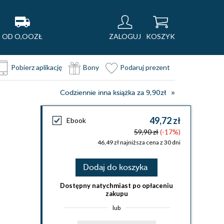
OD O,OOZŁ
ZALOGUJ
KOSZYK
Pobierz aplikację
Bony
Podaruj prezent
Codziennie inna książka za 9,90zł
49,72 zł
Ebook
59,90 zł
(-17%)
46,49 zł najniższa cena z 30 dni
Dodaj do koszyka
Dostępny natychmiast po opłaceniu
zakupu
lub