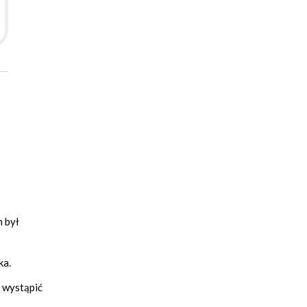
n był
ka.
i wystąpić