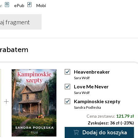
y:
ePub
Mobi
aj fragment
 rabatem
Heavenbreaker
Sara Wolf
Love Me Never
Sara Wolf
Kampinoskie szepty
Sandra Podleska
Cena zestawu:
121.79 zł
Zyskujesz: 36 zł (-23%)
Dodaj do koszyka