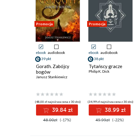
Promocja
Promocja
ebook
audiobook
ebook
audiobook
39 pkt
38 pkt
Gorath. Zabójcy
Tytańscy gracze
bogów
Philip K. Dick
Janusz Stankiewicz
(48,00 zł najniższa cena z 30 dni)
(34,99 zł najniższa cena z 30 dni)
39.84 zł
38.99 zł
48.00zł
(-17%)
49.99zł
(-22%)