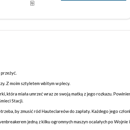
 przeżyć.
zy. Z moim sztyletem wbitym w plecy.
órki, która miała umrzeć wraz ze swoją matką z jego rozkazu. Powinie
mieci Stacji.
 potrzeba, by zmusić ród Hauteclareów do zapłaty. Każdego jego człon
avenbreakerem jedną z kilku ogromnych maszyn ocalałych po Wojnie 