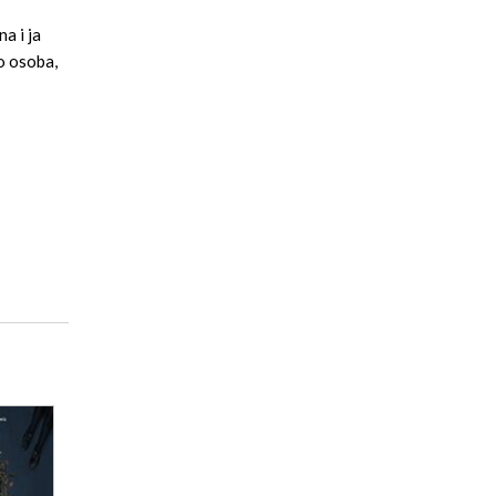
a i ja
to osoba,