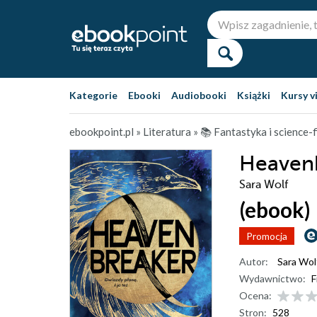
Kategorie
Ebooki
Audiobooki
Książki
Kursy v
ebookpoint.pl
»
Literatura
»
📚 Fantastyka i science-f
Heaven
Sara Wolf
(ebook)
Promocja
Autor:
Sara Wol
Wydawnictwo:
F
Ocena:
Stron:
528