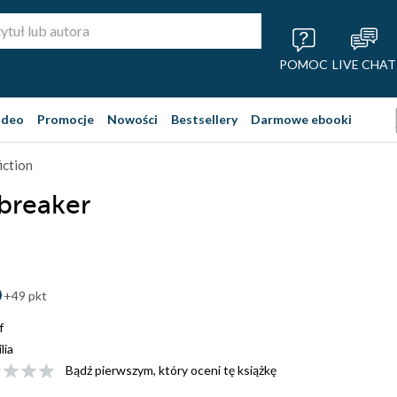
POMOC
LIVE CHAT
ideo
Promocje
Nowości
Bestsellery
Darmowe ebooki
iction
breaker
+49 pkt
f
ilia
Bądź pierwszym, który oceni tę książkę