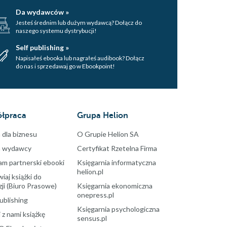
Da wydawców »
Jesteś średnim lub dużym wydawcą? Dołącz do
naszego systemu dystrybucji!
Self publishing »
Napisałeś ebooka lub nagrałeś audibook? Dołącz
do nas i sprzedawaj go w Ebookpoint!
łpraca
Grupa Helion
 dla biznesu
O Grupie Helion SA
a wydawcy
Certyfikat Rzetelna Firma
am partnerski ebooki
Księgarnia informatyczna
helion.pl
aj książki do
ji (Biuro Prasowe)
Księgarnia ekonomiczna
onepress.pl
ublishing
Księgarnia psychologiczna
 z nami książkę
sensus.pl