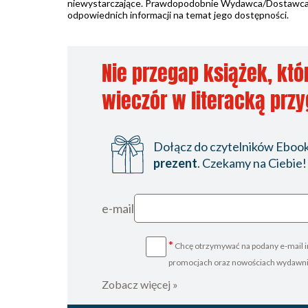
niewystarczające. Prawdopodobnie Wydawca/Dostawca jes
odpowiednich informacji na temat jego dostępności.
Nie przegap książek, któ
wieczór w literacką prz
Dołącz do czytelników Ebookp
prezent
. Czekamy na Ciebie!
e-mail
*
Chcę otrzymywać na podany e-mail i
promocjach oraz nowościach wydawn
Zobacz więcej »