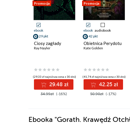
Promocja
Promocja
ebook
ebook
audiobook
29 pkt
42 pkt
Ciosy zagłady
Obietnica Perydotu
Ray Nayler
Kate Golden
(29,33 zł najniższa cena z 30 dni)
(41,74 zł najniższa cena z 30 dni)
29.48 zł
42.25 zł
34.99zł
(-16%)
50.90zł
(-17%)
Ebooka
"Gorath. Krawędź Otch