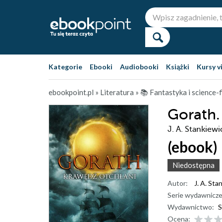
Kategorie
Ebooki
Audiobooki
Książki
Kursy v
ebookpoint.pl
»
Literatura
»
📚 Fantastyka i science-f
Gorath.
J. A. Stankiewi
(ebook)
Niedostępna
Autor:
J. A. Sta
Serie wydawnicze
Wydawnictwo:
S
Ocena: