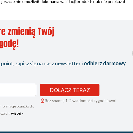
zcze nie umożliwił dokonania walidacji produktu lub nie przekazał
re zmienią Twój
ygodę!
oint, zapisz się na nasz newsletter i
odbierz darmowy
DOŁĄCZ TERAZ
Bez spamu, 1-2 wiadomości tygodniowo!
nformacje o zniżkach,
iczych.
więcej »