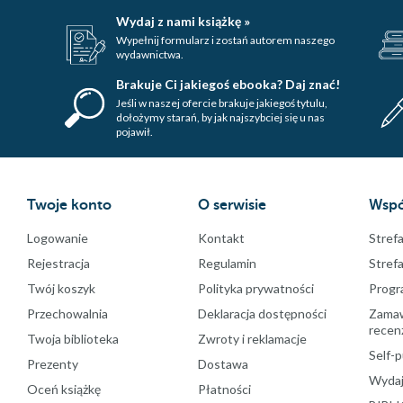
Wydaj z nami książkę »
Wypełnij formularz i zostań autorem naszego
wydawnictwa.
Brakuje Ci jakiegoś ebooka? Daj znać!
Jeśli w naszej ofercie brakuje jakiegoś tytulu,
dołożymy starań, by jak najszybciej się u nas
pojawił.
Twoje konto
O serwisie
Wspó
Logowanie
Kontakt
Strefa
Rejestracja
Regulamin
Stref
Twój koszyk
Polityka prywatności
Progr
Przechowalnia
Deklaracja dostępności
Zamawi
recenz
Twoja biblioteka
Zwroty i reklamacje
Self-p
Prezenty
Dostawa
Wydaj
Oceń książkę
Płatności