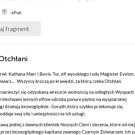
ePub
aj fragment
Otchłani
wi: Kathana Marr i Bovis-Tor, elf wysokiego rodu Magister Evelon,
wiarz... Wszyscy kroczą po krawędzi, za którą czeka Otchłań.
 nacieszyć się odzyskaną wreszcie wolnością na odległych Wyspach
królestwami leśnych elfów odciska ponure piętno na wyspiarskiej
gi działają bezwzględnie. Gorath, który szybko przekonuje się,
ddaje swą siłę i umiejętności na ich usługi.
wą jednej z dawnych klientek Nocnych Cieni i zlecenia, które od niej
ny przez bezwzględnego kapitana zwanego Czarnym Żniwiarzem. Ich 