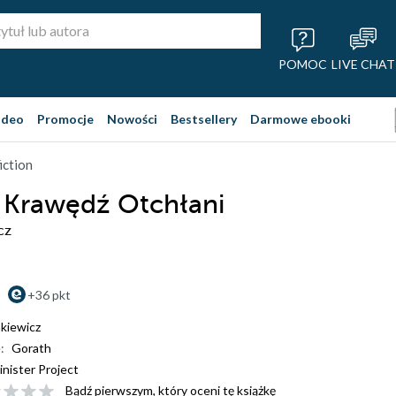
POMOC
LIVE CHAT
ideo
Promocje
Nowości
Bestsellery
Darmowe ebooki
iction
 Krawędź Otchłani
cz
+36 pkt
nkiewicz
:
Gorath
inister Project
Bądź pierwszym, który oceni tę książkę