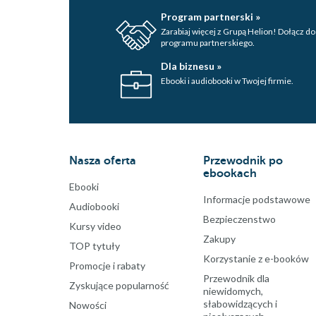
Program partnerski »
Zarabiaj więcej z Grupą Helion! Dołącz do
programu partnerskiego.
Dla biznesu »
Ebooki i audiobooki w Twojej firmie.
Nasza oferta
Przewodnik po
ebookach
Ebooki
Informacje podstawowe
Audiobooki
Bezpieczenstwo
Kursy video
Zakupy
TOP tytuły
Korzystanie z e-booków
Promocje i rabaty
Przewodnik dla
Zyskujące popularność
niewidomych,
słabowidzących i
Nowości