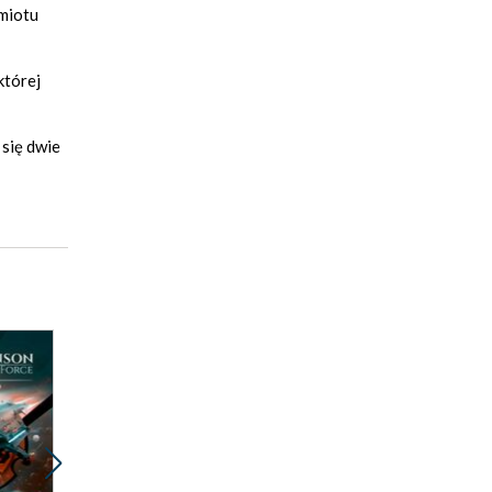
dmiotu
której
 się dwie