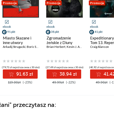
Promocja
Promocja
Promocja
ebook
ebook
ebook
91 pkt
38 pkt
41 pkt
Miasto Skazane i
Zgromadzenie
Expeditionary
inne utwory
żeńskie z Diuny
Tom 13. Reper
Arkadij Strugacki
,
Boris Strugacki
Brian Herbert
,
Kevin J. Anderson
Craig Alanson
(79,73 zł najniższa cena z 30 dni)
(27,49 zł najniższa cena z 30 dni)
(40,92 zł najniższa ce
91.63 zł
38.94 zł
41.42
119.00zł
(-23%)
49.99zł
(-22%)
49.90zł
(-1
łani"
przeczytasz na: