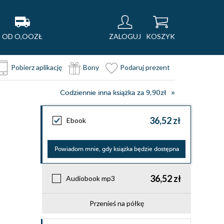
OD O,OOZŁ
ZALOGUJ
KOSZYK
Pobierz aplikację
Bony
Podaruj prezent
Codziennie inna książka za 9,90zł
36,52 zł
Ebook
Powiadom mnie, gdy książka będzie dostępna
36,52 zł
Audiobook mp3
Przenieś na półkę