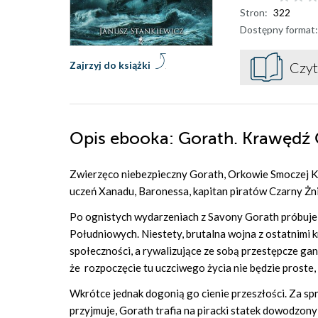
Stron:
322
Dostępny format:
Zajrzyj do książki
Czyt
Opis
ebooka
: Gorath. Krawędź 
Zwierzęco niebezpieczny Gorath, Orkowie Smoczej Kr
uczeń Xanadu, Baronessa, kapitan piratów Czarny Żni
Po ognistych wydarzeniach z Savony Gorath próbuje
Południowych. Niestety, brutalna wojna z ostatnimi 
społeczności, a rywalizujące ze sobą przestępcze gan
że rozpoczęcie tu uczciwego życia nie będzie proste, o
Wkrótce jednak dogonią go cienie przeszłości. Za spra
przyjmuje, Gorath trafia na piracki statek dowodzo