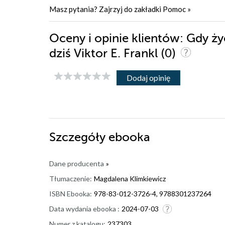
Masz pytania? Zajrzyj do zakładki
Pomoc
»
Oceny i opinie klientów: Gdy ży
(0)
dziś Viktor E. Frankl
Dodaj opinię
Szczegóły
ebooka
Dane producenta
»
Tłumaczenie:
Magdalena Klimkiewicz
ISBN Ebooka:
978-83-012-3726-4, 9788301237264
Data wydania ebooka :
2024-07-03
Numer z katalogu:
237303