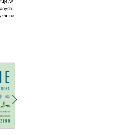
ruje, w
zonych
ychu na
Promocja
Promocja 2za1
Prom