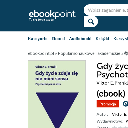
Kategorie
Ebooki
Audiobooki
Książki
Kursy v
ebookpoint.pl
»
Popularnonaukowe i akademickie
»

Gdy życ
Psychot
Viktor E. Frankl
(ebook)
Promocja
Autor:
Viktor E.
Wydawnictwo:
Ocena: