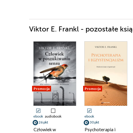
Viktor E. Frankl - pozostałe ksią
Promocja
Promocja
ebook
audiobook
ebook
26 pkt
30 pkt
Człowiek w
Psychoterapia i