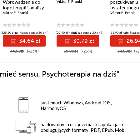
Wprowadzenie do
Viktor E. Frankl
poszukiwaniu
logoterapii i analizy
ostatecznego
egzystencjalnej
Viktor E. Frankl
Viktor E. Frankl
(25,90 zł najniższa cena z 30 dni)
(22,90 zł najniższa cena z 30 dni)
(19,90 zł najniższa ce
34.64 zł
30.79 zł
26.94
44.99zł
(-23%)
39.99zł
(-23%)
34.99zł
(-2
 mieć sensu. Psychoterapia na dziś"
systemach Windows, Android, iOS,
HarmonyOS
na dowolnych urządzeniach i aplikacjach
obsługujących formaty: PDF, EPub, Mobi