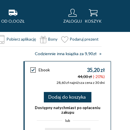
OD O,OOZŁ
ZALOGUJ
KOSZYK
Pobierz aplikację
Bony
Podaruj prezent
Codziennie inna książka za 9,90zł
35,20 zł
Ebook
44,00 zł
(-20%)
28,60 zł najniższa cena z 30 dni
Dodaj do koszyka
Dostępny natychmiast po opłaceniu
zakupu
lub