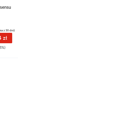
dzień. Wykłady
Viktor E. Frankl
 sensu
radiowe
Viktor E. Frankl
na z 30 dni)
(35,10 zł najniższa cena z 30 dni)
(20,99 zł najniższa cena z 30 dni)
 zł
43.20 zł
26.94 zł
3%)
54.00zł
(-20%)
34.99zł
(-23%)