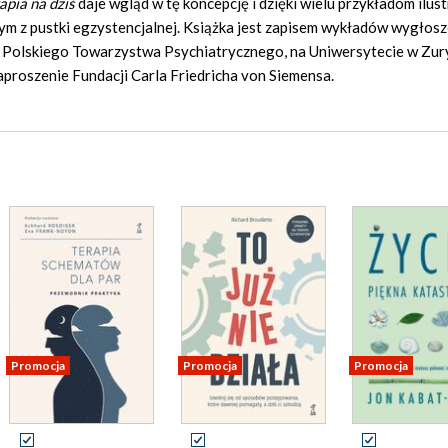
apia na dziś
daje wgląd w tę koncepcję i dzięki wielu przykładom ilust
cym z pustki egzystencjalnej. Książka jest zapisem wykładów wygłos
e Polskiego Towarzystwa Psychiatrycznego, na Uniwersytecie w Zur
proszenie Fundacji Carla Friedricha von Siemensa.
Promocja
Promocja
Promocja