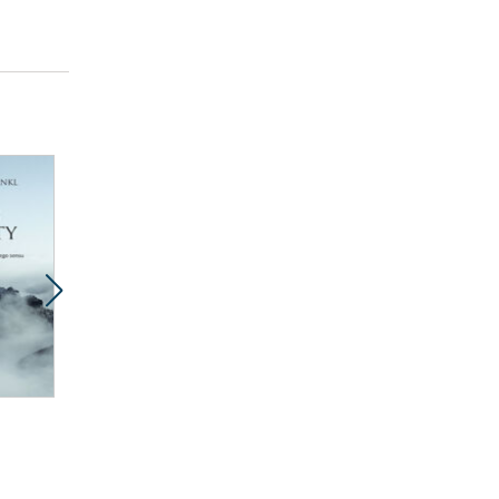
Promocja
Promocja
ebook
ebook
43 pkt
26 pkt
Psychoterapia na co
Wola sensu