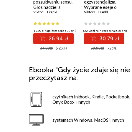
poszukiwaniu sensu.
egzystencjalizm.
Głos nadziei z
Wybrane eseje o
otchłani Holokaustu
Viktor E. Frankl
logoterapii
Viktor E. Frankl
(19,90 zł najniższa cena z 30 dni)
(22,90 zł najniższa cena z 30 dni)
26.94 zł
30.79 zł
34.99zł
(-23%)
39.99zł
(-23%)
Ebooka
"Gdy życie zdaje się nie
przeczytasz na:
czytnikach Inkbook, Kindle, Pocketbook,
Onyx Boox i innych
systemach Windows, MacOS i innych