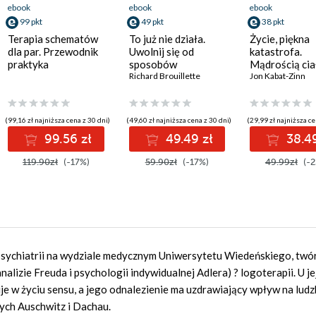
ebook
ebook
ebook
99 pkt
49 pkt
38 pkt
Terapia schematów
To już nie działa.
Życie, piękna
dla par. Przewodnik
Uwolnij się od
katastrofa.
praktyka
sposobów
Mądrością ciał
postępowania, które
Richard Brouillette
umysłu możes
Jon Kabat-Zinn
dawniej pomagały, a
pokonać stres
dziś ci szkodzą
choroby i ból
(99,16 zł najniższa cena z 30 dni)
(49,60 zł najniższa cena z 30 dni)
(29,99 zł najniższa ce
99.56 zł
49.49 zł
38.49
119.90zł
(-17%)
59.90zł
(-17%)
49.99zł
(-2
i psychiatrii na wydziale medycznym Uniwersytetu Wiedeńskiego, twó
alizie Freuda i psychologii indywidualnej Adlera) ? logoterapii. U je
je w życiu sensu, a jego odnalezienie ma uzdrawiający wpływ na ludz
ych Auschwitz i Dachau.