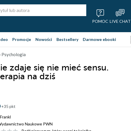
POMOC
LIVE CHAT
ideo
Promocje
Nowości
Bestsellery
Darmowe ebooki
 Psychologia
ie zdaje się nie mieć sensu.
erapia na dziś
+35 pkt
 Frankl
Wydawnictwo Naukowe PWN
Bądź pierwszym, który oceni tę książkę