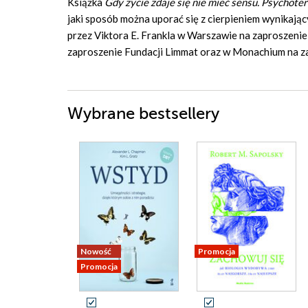
Książka
Gdy życie zdaje się nie mieć sensu. Psychoter
jaki sposób można uporać się z cierpieniem wynikają
przez Viktora E. Frankla w Warszawie na zaproszeni
zaproszenie Fundacji Limmat oraz w Monachium na za
Wybrane bestsellery
Nowość
Promocja
Promocja