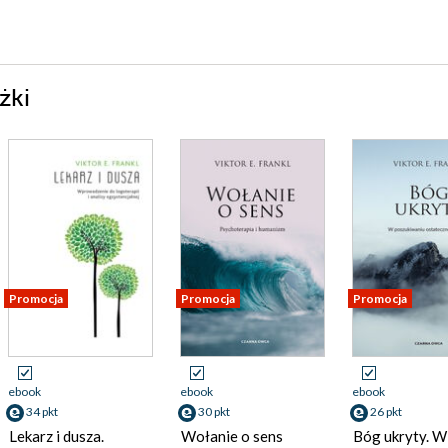
żki
Promocja
Promocja
Promocja
ebook
ebook
ebook
34 pkt
30 pkt
26 pkt
Lekarz i dusza.
Wołanie o sens
Bóg ukryty. W