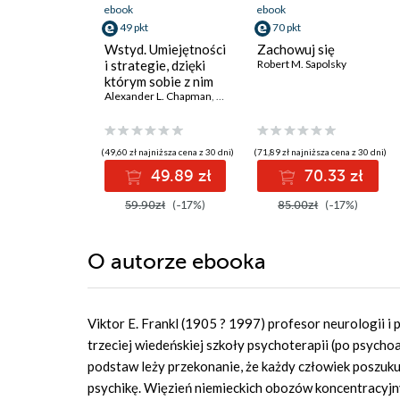
ebook
ebook
49 pkt
70 pkt
Wstyd. Umiejętności
Zachowuj się
i strategie, dzięki
Robert M. Sapolsky
którym sobie z nim
poradzisz
Alexander L. Chapman
,
Kim L. Gratz
(49,60 zł najniższa cena z 30 dni)
(71,89 zł najniższa cena z 30 dni)
49.89 zł
70.33 zł
59.90zł
(-17%)
85.00zł
(-17%)
O autorze
ebooka
Viktor E. Frankl (1905 ? 1997) profesor neurologii 
trzeciej wiedeńskiej szkoły psychoterapii (po psychoan
podstaw leży przekonanie, że każdy człowiek poszuku
psychikę. Więzień niemieckich obozów koncentracyjn