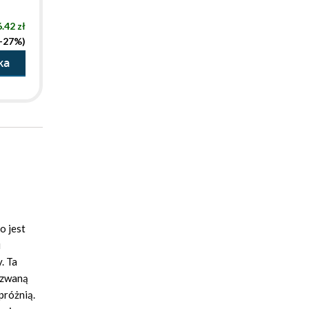
.42 zł
(-27%)
ka
o jest
i
. Ta
 zwaną
próżnią.