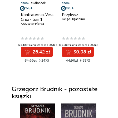
ebook
audiobook
ebook
ebook
aud
26 pkt
30 pkt
19 pkt
Konfraternia. Vera
Przybysz
Krew ni
Crux - tom 1
Keigo Higashino
(#4)
Krzysztof Piersa
Eliza Vein
(25,13 zł najniższa cena z 30 dni)
(30,08 zł najniższa cena z 30 dni)
(17,24 zł najni
26.42 zł
30.08 zł
1
34.90zł
(-24%)
44.90zł
(-33%)
24.99z
Grzegorz Brudnik - pozostałe
książki