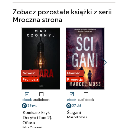
Zobacz pozostałe książki z serii
Mroczna strona
Nowość
Promocja
Nowość
Nowość
Promocja
Promocja
Odsłuch
audiobook
ebook
audiobook
ebook
audiobook
37 pkt
39 pkt
37 pkt
Ego
Komisarz Eryk
Ścigani
Marcel M
Deryło (Tom 2).
Marcel Moss
Ofiara
Max Czornyj