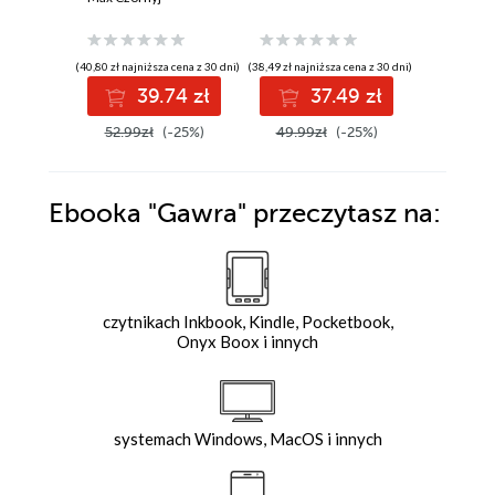
(38,49 zł najni
(40,80 zł najniższa cena z 30 dni)
(38,49 zł najniższa cena z 30 dni)
3
39.74 zł
37.49 zł
49.99z
52.99zł
(-25%)
49.99zł
(-25%)
Ebooka
"Gawra"
przeczytasz na:
czytnikach Inkbook, Kindle, Pocketbook,
Onyx Boox i innych
systemach Windows, MacOS i innych