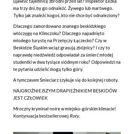
ujawnić tajemnicę zbrodni przed lat? Inspektor Łezka
ma trzy dni, by go odnaleźć. Żywego lub martwego.
Tylko jak znaleźć kogoś, kto nie chce być odnaleziony?
Dlaczego zamordowano znanego beskidzkiego
włóczęgę na Klimczoku? Dlaczego napadnięto
młodego turystę na Przełęczy Łączecko? Czy w
Beskidzie Śląskim wciąż grasują zbójnicy? I czy to
naprawdę niedźwiedź odpowiadał za śmierć młodej
studentki w dwa tysiące siódmym roku? Odpowiedzi na
te pytania udzielić mogą tylko góry.
A tymczasem Śmieciarz szykuje się do kolejnej roboty.
NAJGROŹNIEJSZYM DRAPIEŻNIKIEM BESKIDÓW
JEST CZŁOWIEK
Mroczny kryminał noire w miejsko-górskim klimacie!
Kontynuacja bestsellerowej
Roty
.