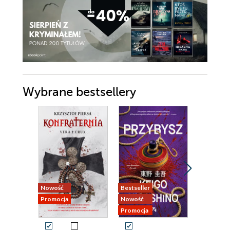
Wybrane bestsellery
Nowość
Bestseller
Nowość
Promocja
Nowość
Promocja
Promocja