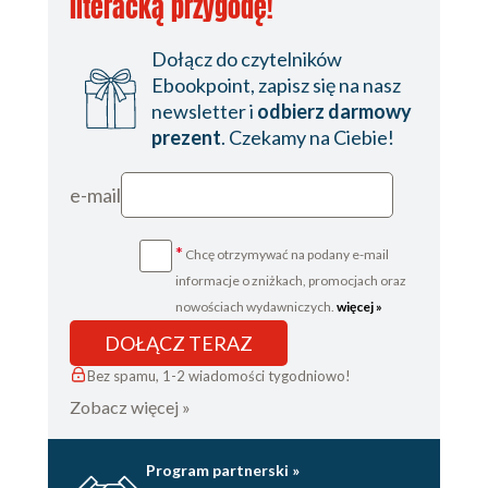
literacką przygodę!
Dołącz do czytelników
Ebookpoint, zapisz się na nasz
newsletter i
odbierz darmowy
prezent
. Czekamy na Ciebie!
e-mail
*
Chcę otrzymywać na podany e-mail
informacje o zniżkach, promocjach oraz
nowościach wydawniczych.
więcej »
DOŁĄCZ TERAZ
Bez spamu, 1-2 wiadomości tygodniowo!
Zobacz więcej »
Program partnerski »