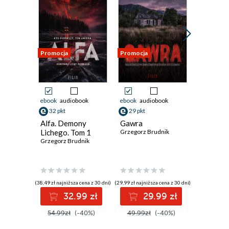
Promocja
Promocja
Promocja
ebook
audiobook
ebook
audiobook
ebook
aud
32 pkt
29 pkt
29 pkt
Alfa. Demony
Gawra
Rota
Lichego. Tom 1
Grzegorz Brudnik
Grzegorz 
Grzegorz Brudnik
(38,49 zł najniższa cena z 30 dni)
(29,99 zł najniższa cena z 30 dni)
(29,94 zł najni
32.99 zł
29.99 zł
2
54.99zł
(-40%)
49.99zł
(-40%)
49.90z