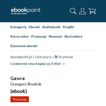
Kategorie
Ebooki
Audiobooki
Książki
Kursy video
Promocje
Nowości
Bestsellery
Darmowe ebooki
ebookpoint.pl
»
Literatura
»
📚 Kryminał
Codziennie inna książka za 9,90zł
Gawra
Grzegorz Brudnik
(ebook)
Promocja