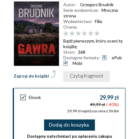
Autor:
Grzegorz Brudnik
Serie wydawnicze:
Mroczna
strona
Wydawnictwo:
Filia
Ocena:
Bądź pierwszym, który oceni tę
książkę
Stron:
368
Dostępne formaty:
ePub
Mobi
Czytaj fragment
Zajrzyj do książki
29,99 zł
Ebook
49,99 zł
(-40%)
29,99 zł najniższa cena z 30 dni
Dodaj do koszyka
Dostępny natychmiast po opłaceniu zakupu