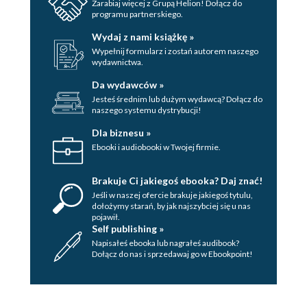
Zarabiaj więcej z Grupą Helion! Dołącz do
programu partnerskiego.
Wydaj z nami książkę »
Wypełnij formularz i zostań autorem naszego
wydawnictwa.
Da wydawców »
Jesteś średnim lub dużym wydawcą? Dołącz do
naszego systemu dystrybucji!
Dla biznesu »
Ebooki i audiobooki w Twojej firmie.
Brakuje Ci jakiegoś ebooka? Daj znać!
Jeśli w naszej ofercie brakuje jakiegoś tytulu,
dołożymy starań, by jak najszybciej się u nas
pojawił.
Self publishing »
Napisałeś ebooka lub nagrałeś audibook?
Dołącz do nas i sprzedawaj go w Ebookpoint!