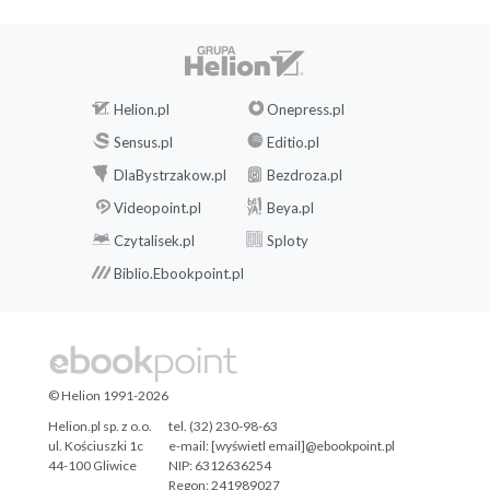
Helion.pl
Onepress.pl
Sensus.pl
Editio.pl
DlaBystrzakow.pl
Bezdroza.pl
Videopoint.pl
Beya.pl
Czytalisek.pl
Sploty
Biblio.Ebookpoint.pl
© Helion 1991-2026
Helion.pl sp. z o.o.
tel. (32) 230-98-63
ul. Kościuszki 1c
e-mail:
[wyświetl email]@ebookpoint.pl
44-100 Gliwice
NIP: 6312636254
Regon: 241989027