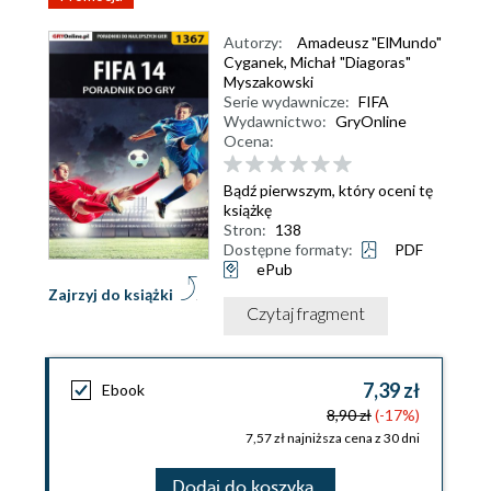
Autorzy:
Amadeusz "ElMundo"
Cyganek
,
Michał "Diagoras"
Myszakowski
Serie wydawnicze:
FIFA
Wydawnictwo:
GryOnline
Ocena:
Bądź pierwszym, który oceni tę
książkę
Stron:
138
Dostępne formaty:
PDF
ePub
Zajrzyj do książki
Czytaj fragment
7,39 zł
Ebook
8,90 zł
(-17%)
7,57 zł najniższa cena z 30 dni
Dodaj do koszyka