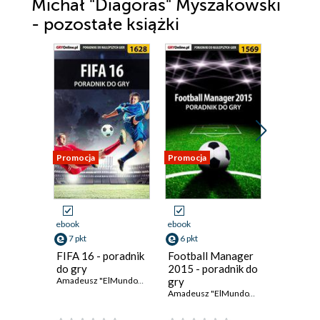
Michał "Diagoras" Myszakowski
- pozostałe książki
Promocja
Promocja
Promocja
ebook
ebook
ebook
7 pkt
6 pkt
6 pkt
FIFA 16 - poradnik
Football Manager
Pro Evo
do gry
2015 - poradnik do
Soccer 
Amadeusz "ElMundo" Cyganek
gry
poradnik
Amadeusz "ElMundo" Cyganek