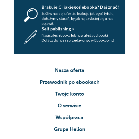
Brakuje Ci jakiegoś ebooka? Daj znać!
Jeśli w naszej ofercie brakuje jakiegoś tytulu,
dołożymy starań, by jak najszybciej się u nas
pojawił.
Self publishing »
Napisałeś ebooka lub nagrałeś audibook?
Dołącz do nas i sprzedawaj go w Ebookpoint!
Nasza oferta
Przewodnik po ebookach
Twoje konto
O serwisie
Współpraca
Grupa Helion