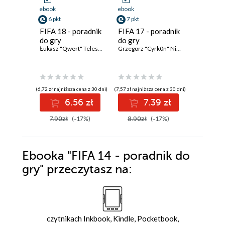
ebook
ebook
ebook
6 pkt
7 pkt
6 pkt
FIFA 18 - poradnik
FIFA 17 - poradnik
FIFA 11 
do gry
do gry
do gry
Łukasz "Qwert" Telesiński
Grzegorz "Cyrk0n" Niedziela
(6,72 zł najniższa cena z 30 dni)
(7,57 zł najniższa cena z 30 dni)
(6,72 zł najniż
6.56 zł
7.39 zł
6
7.90zł
(-17%)
8.90zł
(-17%)
7.90zł
Ebooka
"FIFA 14 - poradnik do
gry"
przeczytasz na:
czytnikach Inkbook, Kindle, Pocketbook,