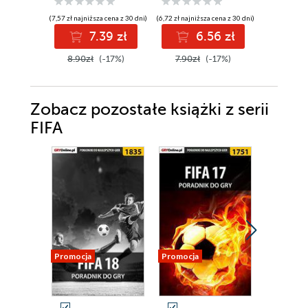
(7,57 zł najniższa cena z 30 dni)
(6,72 zł najniższa cena z 30 dni)
(6,72 zł najniż
7.39 zł
6.56 zł
6
8.90zł
(-17%)
7.90zł
(-17%)
7.90zł
Zobacz pozostałe książki z serii
FIFA
Promocja
Promocja
Promocja