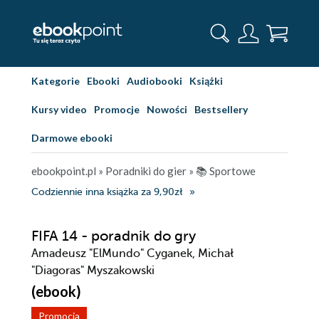
Kategorie
Ebooki
Audiobooki
Książki
Kursy video
Promocje
Nowości
Bestsellery
Darmowe ebooki
ebookpoint.pl
»
Poradniki do gier
»
📚 Sportowe
Codziennie inna książka za 9,90zł
FIFA 14 - poradnik do gry
Amadeusz "ElMundo" Cyganek, Michał
"Diagoras" Myszakowski
(ebook)
Promocja