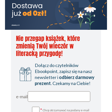
-Rozgrywka zawodnikiem z pola | Tryb kariery zawodniczej
-Rozgrywka bramkarzem | Tryb kariery zawodniczej
-Wirtualne kluby
-Funkcja Game Face | Wirtualne kluby
-Tworzenie zawodnika | Wirtualne kluby
-Tworzenie lub szukanie klubu | Wirtualne kluby
Nie przegap książek, które
zmienią Twój wieczór w
literacką przygodę!
Dołącz do czytelników
Ebookpoint, zapisz się na nasz
newsletter i
odbierz darmowy
prezent
. Czekamy na Ciebie!
e-mail
*
Chcę otrzymywać na podany e-mail