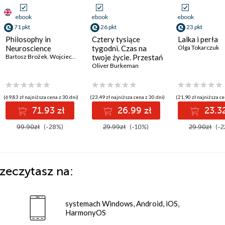
ebook
ebook
ebook
71 pkt
26 pkt
23 pkt
Philosophy in
Cztery tysiące
Lalka i perła
Neuroscience
tygodni. Czas na
Olga Tokarczuk
hol
,
Wojciech P. Grygiel
Bartosz Brożek
,
Joseph LeDoux
,
Wojciech P. Grygiel
,
Jacek Dębiec
,
Łukasz Kurek
,
Bram Heerebout
twoje życie. Przestań
,
Wojciech Załuski
,
Łukasz Kurek
,
Hans Phaf
,
,
Wojciech Załuski
Krzysztof Wójtowicz
,
Dominika Dudek
,
Mateusz Ho
,
Tereza 
,
Piot
próbować robić
Oliver Burkeman
wszystko i zajmij się
tym, co się liczy
(69,83 zł najniższa cena z 30 dni)
(23,49 zł najniższa cena z 30 dni)
(21,90 zł najniższa ce
71.93 zł
26.99 zł
23.32
99.90zł
(-28%)
29.99zł
(-10%)
29.90zł
(-2
zeczytasz na:
systemach Windows, Android, iOS,
HarmonyOS