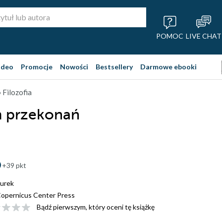
POMOC
LIVE CHAT
ideo
Promocje
Nowości
Bestsellery
Darmowe ebooki
 Filozofia
m przekonań
+39 pkt
urek
opernicus Center Press
Bądź pierwszym, który oceni tę książkę