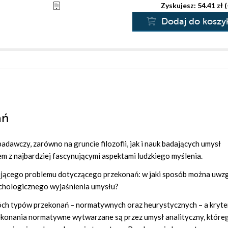
Zyskujesz: 54.41 zł 
Dodaj do koszy
ań
awczy, zarówno na gruncie filozofii, jak i nauk badających umysł
m z najbardziej fascynującymi aspektami ludzkiego myślenia.
ującego problemu dotyczącego przekonań: w jaki sposób można uwzg
ychologicznego wyjaśnienia umysłu?
óch typów przekonań – normatywnych oraz heurystycznych – a kryte
ekonania normatywne wytwarzane są przez umysł analityczny, które