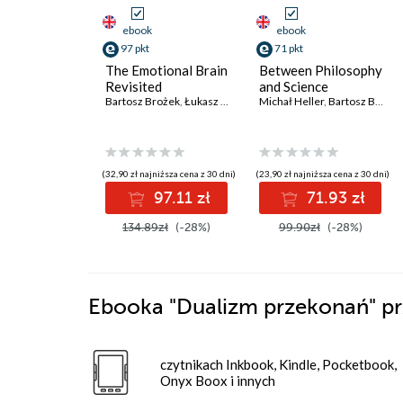
ebook
ebook
97 pkt
71 pkt
The Emotional Brain
Between Philosophy
Revisited
and Science
Bartosz Brożek
,
Łukasz Kurek
,
Wojciech Załuski
Michał Heller
,
Bartosz Brożek
,
Mateusz Ho
(32,90 zł najniższa cena z 30 dni)
(23,90 zł najniższa cena z 30 dni)
97.11 zł
71.93 zł
134.89zł
(-28%)
99.90zł
(-28%)
Ebooka
"Dualizm przekonań"
pr
czytnikach Inkbook, Kindle, Pocketbook,
Onyx Boox i innych