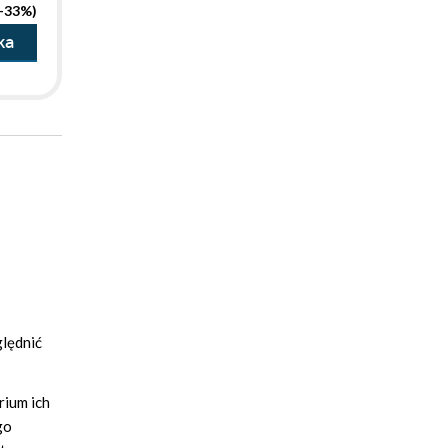
(-33%)
ka
lędnić
rium ich
go