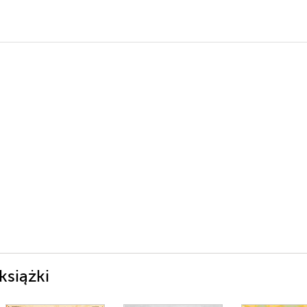
ywne
książki
lności