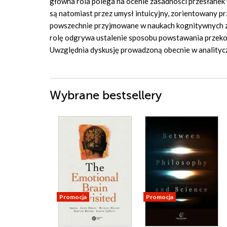
główna rola polega na ocenie zasadności przesłanek
są natomiast przez umysł intuicyjny, zorientowany p
powszechnie przyjmowane w naukach kognitywnych z
rolę odgrywa ustalenie sposobu powstawania przekon
Uwzględnia dyskusję prowadzoną obecnie w analityczn
Wybrane bestsellery
Promocja
Promocja