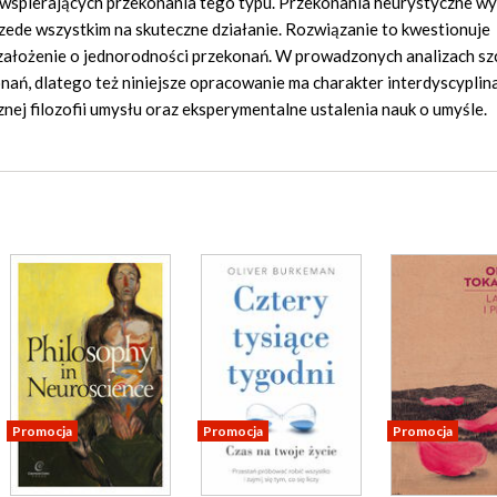
 wspierających przekonania tego typu. Przekonania heurystyczne w
rzede wszystkim na skuteczne działanie. Rozwiązanie to kwestionuje
ałożenie o jednorodności przekonań. W prowadzonych analizach sz
ań, dlatego też niniejsze opracowanie ma charakter interdyscyplina
ej filozofii umysłu oraz eksperymentalne ustalenia nauk o umyśle.
Promocja
Promocja
Promocja