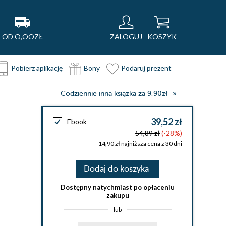
OD O,OOZŁ
ZALOGUJ
KOSZYK
Pobierz aplikację
Bony
Podaruj prezent
Codziennie inna książka za 9,90zł
39,52 zł
Ebook
54,89 zł
(-28%)
14,90 zł najniższa cena z 30 dni
Dodaj do koszyka
Dostępny natychmiast po opłaceniu
zakupu
lub