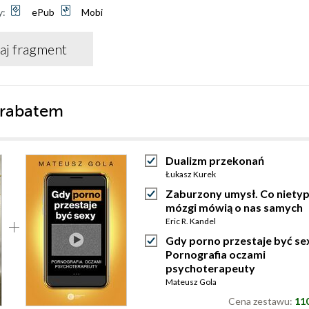
y:
ePub
Mobi
aj fragment
 rabatem
Dualizm przekonań
Łukasz Kurek
Zaburzony umysł. Co niety
mózgi mówią o nas samych
Eric R. Kandel
Gdy porno przestaje być se
Pornografia oczami
psychoterapeuty
Mateusz Gola
Cena zestawu:
110