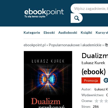
Kategorie
Ebooki
Audiobooki
Książki
Kursy v
ebookpoint.pl
»
Popularnonaukowe i akademickie
»
📚
Dualiz
Łukasz Kurek
(ebook)
Promocja
Autor:
Łukasz K
Wydawnictwo:
C
Ocena:
Stron:
286