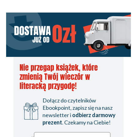
Nie przegap książek, które
zmienią Twój wieczór w
literacką przygodę!
Dołącz do czytelników
Ebookpoint, zapisz się na nasz
newsletter i
odbierz darmowy
prezent
. Czekamy na Ciebie!