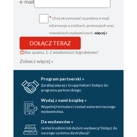
e-mail
*
Chcę otrzymywać na podany e-mail
informacje o zniżkach, promocjach oraz
nowościach wydawniczych.
więcej »
DOŁĄCZ TERAZ
Bez spamu, 1-2 wiadomości tygodniowo!
Zobacz więcej »
Program partnerski »
Zarabiaj więcej z Grupą Helion! Dołącz do
programu partnerskiego.
Wydaj z nami książkę »
Wypełnij formularz i zostań autorem naszego
wydawnictwa.
Da wydawców »
Jesteś średnim lub dużym wydawcą? Dołącz do
naszego systemu dystrybucji!