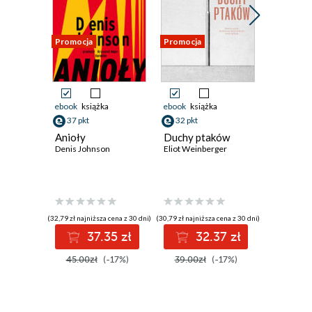
Promocja
Promocja
Promocja
ebook
książka
ebook
książka
ebook
ksi
37 pkt
32 pkt
37 pkt
Anioły
Duchy ptaków
Obywate
Denis Johnson
Eliot Weinberger
Ameryka
liryka
Claudia Ra
(32,79 zł najniższa cena z 30 dni)
(30,79 zł najniższa cena z 30 dni)
(36,94 zł najni
37.35 zł
32.37 zł
3
45.00zł
(-17%)
39.00zł
(-17%)
45.00z