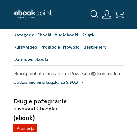
Kategorie
Ebooki
Audiobooki
Książki
Kursy video
Promocje
Nowości
Bestsellery
Darmowe ebooki
ebookpoint.pl
»
Literatura
»
Powieść
»
📚 Kryminalna
Codziennie inna książka za 9,90zł
Długie pożegnanie
Raymond Chandler
(ebook)
Promocja