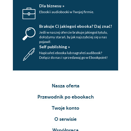
Dla biznesu »
Ebooki i audiobooki w Twojej firmie.
Brakuje Ci jakiegoś ebooka? Daj znać!
Jeśli w naszej ofercie brakuje jakiegoś tytulu,
dołożymy starań, by jak najszybciej się u nas
pojawił.
Self publishing »
Napisałeś ebooka lub nagrałeś audibook?
Dołącz do nas i sprzedawaj go w Ebookpoint!
Nasza oferta
Przewodnik po ebookach
Twoje konto
O serwisie
Współpraca