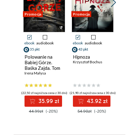
Promocja
Promocja
Promocja
ebook
audiobook
ebook
audiobook
ebook
35 pkt
43 pkt
30 pkt
Polowanie na
Hipnoza
Pejzaż ś
Babiej Górze.
Krzysztof Bochus
Cykl z d
Baśka Zajda. Tom
Lottie P
5
Irena Małysa
5
Patricia G
(22,50 zł najniższa cena z 30 dni)
(21,90 zł najniższa cena z 30 dni)
(25,83 zł najni
35.99 zł
43.92 zł
3
44.99zł
(-20%)
54.90zł
(-20%)
36.90z