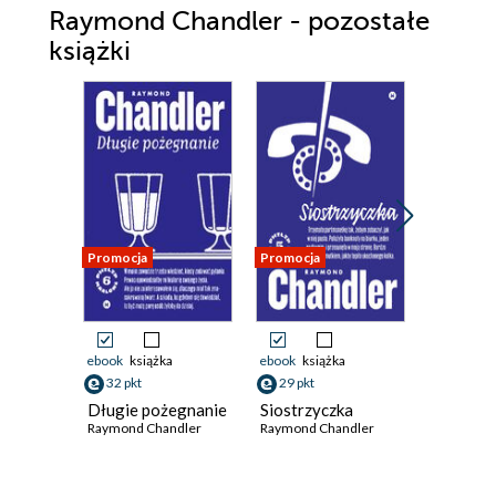
Raymond Chandler - pozostałe
książki
Promocja
Promocja
Promocja
ebook
książka
ebook
książka
ebook
ksi
32 pkt
29 pkt
29 pkt
Długie pożegnanie
Siostrzyczka
Pani w j
Raymond Chandler
Raymond Chandler
Raymond 