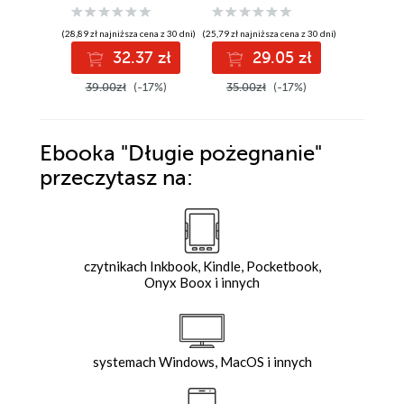
(28,89 zł najniższa cena z 30 dni)
(25,79 zł najniższa cena z 30 dni)
(25,49 zł najni
32.37 zł
29.05 zł
2
39.00zł
(-17%)
35.00zł
(-17%)
35.00z
Ebooka
"Długie pożegnanie"
przeczytasz na:
czytnikach Inkbook, Kindle, Pocketbook,
Onyx Boox i innych
systemach Windows, MacOS i innych