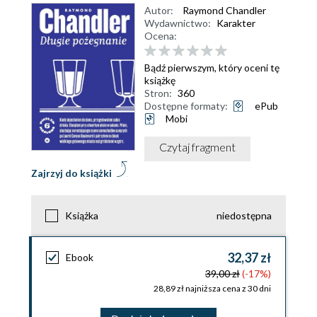
Autor:
Raymond Chandler
Wydawnictwo:
Karakter
Ocena:
Bądź pierwszym, który oceni tę
książkę
Stron:
360
Dostępne formaty:
ePub
Mobi
Czytaj fragment
Zajrzyj do książki
Książka
niedostępna
32,37 zł
Ebook
39,00 zł
(-17%)
28,89 zł najniższa cena z 30 dni