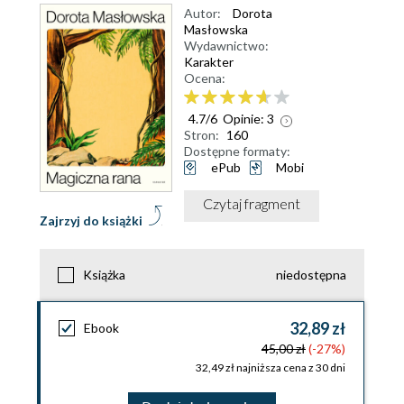
Autor:
Dorota
Masłowska
Wydawnictwo:
Karakter
Ocena:
4.7
/
6
Opinie:
3
Stron:
160
Dostępne formaty:
ePub
Mobi
Czytaj fragment
Zajrzyj do książki
Książka
niedostępna
32,89 zł
Ebook
45,00 zł
(-27%)
32,49 zł najniższa cena z 30 dni