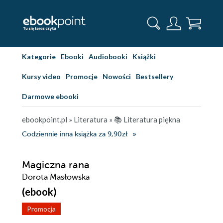
Kategorie
Ebooki
Audiobooki
Książki
Kursy video
Promocje
Nowości
Bestsellery
Darmowe ebooki
ebookpoint.pl
»
Literatura
»
📚 Literatura piękna
Codziennie inna książka za 9,90zł
Magiczna rana
Dorota Masłowska
(ebook)
Promocja