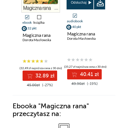
Odsłuchaj
audiobook
ebook
książka
ebook
40 pkt
32 pkt
31 pkt
Magiczna rana
Magiczna rana
Bowie w
Dorota Masłowska
Dorota Masłowska
Warszaw
Dorota Ma
(35,27 zł najniższa cena z 30 dni)
(32,49 zł najniższa cena z 30 dni)
(30,90 zł najni
40.41 zł
32.89 zł
3
49.90zł
(-19%)
45.00zł
(-27%)
39.90z
Ebooka
"Magiczna rana"
przeczytasz na: