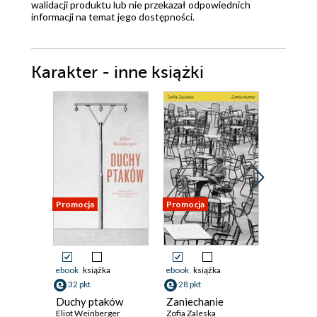
walidacji produktu lub nie przekazał odpowiednich
informacji na temat jego dostępności.
Karakter - inne książki
Promocja
Promocja
Promocja
ebook
książka
ebook
książka
ebook
ksi
32 pkt
28 pkt
37 pkt
Duchy ptaków
Zaniechanie
Ludzie n
Eliot Weinberger
Zofia Zaleska
Taktyki