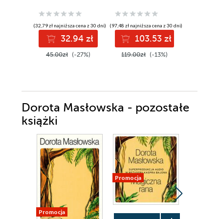
(32,79 zł najniższa cena z 30 dni)
(97,48 zł najniższa cena z 30 dni)
(26,99 zł najni
32.94 zł
103.53 zł
3
45.00zł
(-27%)
119.00zł
(-13%)
44.99z
Dorota Masłowska - pozostałe
książki
Promocja
Promocja
Promocja