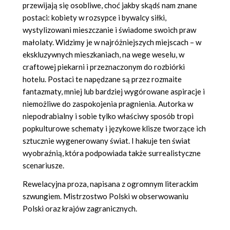
przewijają się osobliwe, choć jakby skądś nam znane
postaci: kobiety w rozsypce i bywalcy siłki,
wystylizowani mieszczanie i świadome swoich praw
małolaty. Widzimy je w najróżniejszych miejscach – w
ekskluzywnych mieszkaniach, na wege weselu, w
craftowej piekarni i przeznaczonym do rozbiórki
hotelu. Postaci te napędzane są przez rozmaite
fantazmaty, mniej lub bardziej wygórowane aspiracje i
niemożliwe do zaspokojenia pragnienia. Autorka w
niepodrabialny i sobie tylko właściwy sposób tropi
popkulturowe schematy i językowe klisze tworzące ich
sztucznie wygenerowany świat. I hakuje ten świat
wyobraźnią, która podpowiada także surrealistyczne
scenariusze.
Rewelacyjna proza, napisana z ogromnym literackim
szwungiem. Mistrzostwo Polski w obserwowaniu
Polski oraz krajów zagranicznych.