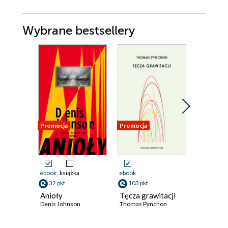
Wybrane bestsellery
Promocja
Promocja
Promocja
ebook
książka
ebook
ebook
32 pkt
103 pkt
33 pkt
Anioły
Tęcza grawitacji
Obiekty
Denis Johnson
Thomas Pynchon
głęboki
Jakub Mał