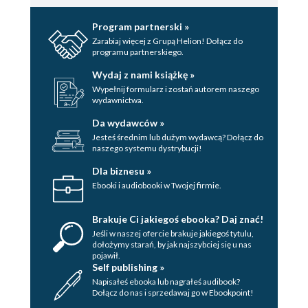
Program partnerski »
Zarabiaj więcej z Grupą Helion! Dołącz do
programu partnerskiego.
Wydaj z nami książkę »
Wypełnij formularz i zostań autorem naszego
wydawnictwa.
Da wydawców »
Jesteś średnim lub dużym wydawcą? Dołącz do
naszego systemu dystrybucji!
Dla biznesu »
Ebooki i audiobooki w Twojej firmie.
Brakuje Ci jakiegoś ebooka? Daj znać!
Jeśli w naszej ofercie brakuje jakiegoś tytulu,
dołożymy starań, by jak najszybciej się u nas
pojawił.
Self publishing »
Napisałeś ebooka lub nagrałeś audibook?
Dołącz do nas i sprzedawaj go w Ebookpoint!