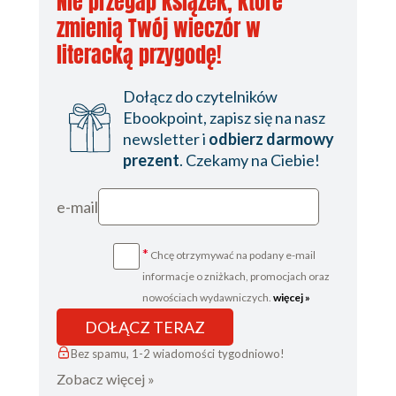
Nie przegap książek, które
zmienią Twój wieczór w
literacką przygodę!
Dołącz do czytelników
Ebookpoint, zapisz się na nasz
newsletter i
odbierz darmowy
prezent
. Czekamy na Ciebie!
e-mail
*
Chcę otrzymywać na podany e-mail
informacje o zniżkach, promocjach oraz
nowościach wydawniczych.
więcej »
DOŁĄCZ TERAZ
Bez spamu, 1-2 wiadomości tygodniowo!
Zobacz więcej »