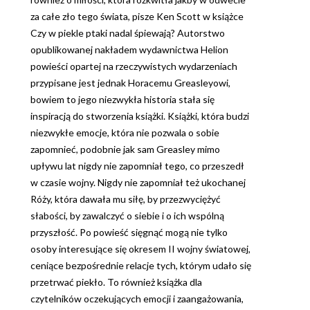
za całe zło tego świata, pisze Ken Scott w książce
Czy w piekle ptaki nadal śpiewają? Autorstwo
opublikowanej nakładem wydawnictwa Helion
powieści opartej na rzeczywistych wydarzeniach
przypisane jest jednak Horacemu Greasleyowi,
bowiem to jego niezwykła historia stała się
inspiracją do stworzenia książki. Książki, która budzi
niezwykłe emocje, która nie pozwala o sobie
zapomnieć, podobnie jak sam Greasley mimo
upływu lat nigdy nie zapomniał tego, co przeszedł
w czasie wojny. Nigdy nie zapomniał też ukochanej
Róży, która dawała mu siłę, by przezwyciężyć
słabości, by zawalczyć o siebie i o ich wspólną
przyszłość. Po powieść sięgnąć mogą nie tylko
osoby interesujące się okresem II wojny światowej,
ceniące bezpośrednie relacje tych, którym udało się
przetrwać piekło. To również książka dla
czytelników oczekujących emocji i zaangażowania,