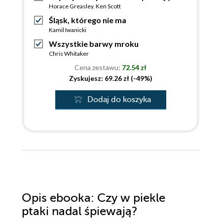
Horace Greasley
,
Ken Scott
Śląsk, którego nie ma
Kamil Iwanicki
Wszystkie barwy mroku
Chris Whitaker
Cena zestawu:
72.54 zł
Zyskujesz: 69.26 zł (-49%)
Dodaj do koszyka
Opis
ebooka
: Czy w piekle
ptaki nadal śpiewają?