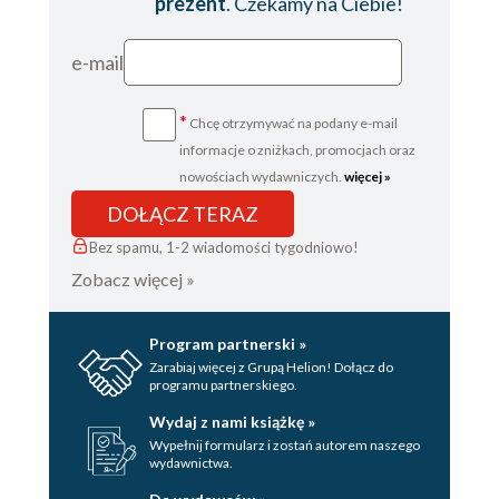
prezent
. Czekamy na Ciebie!
e-mail
*
Chcę otrzymywać na podany e-mail
informacje o zniżkach, promocjach oraz
nowościach wydawniczych.
więcej »
DOŁĄCZ TERAZ
Bez spamu, 1-2 wiadomości tygodniowo!
Zobacz więcej »
Program partnerski »
Zarabiaj więcej z Grupą Helion! Dołącz do
programu partnerskiego.
Wydaj z nami książkę »
Wypełnij formularz i zostań autorem naszego
wydawnictwa.