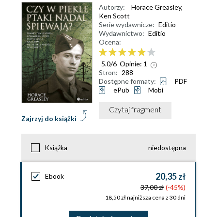
Autorzy:
Horace Greasley
,
Ken Scott
Serie wydawnicze:
Editio
Wydawnictwo:
Editio
Ocena:
5.0
/
6
Opinie:
1
Stron:
288
Dostępne formaty:
PDF
ePub
Mobi
Czytaj fragment
Zajrzyj do książki
Książka
niedostępna
20,35 zł
Ebook
37,00 zł
(-45%)
18,50 zł najniższa cena z 30 dni