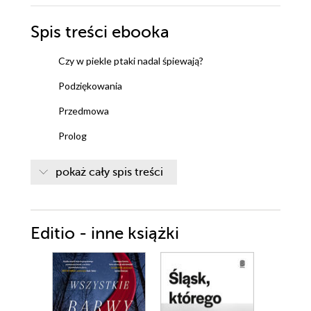
Spis treści
ebooka
Czy w piekle ptaki nadal śpiewają?
Podziękowania
Przedmowa
Prolog
Rozdział 1.
pokaż cały spis treści
Rozdział 2.
Rozdział 3.
Editio - inne książki
Rozdział 4.
Rozdział 5.
Rozdział 6.
Rozdział 7.