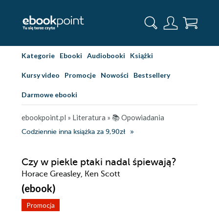
Kategorie
Ebooki
Audiobooki
Książki
Kursy video
Promocje
Nowości
Bestsellery
Darmowe ebooki
ebookpoint.pl
»
Literatura
»
📚 Opowiadania
Codziennie inna książka za 9,90zł
Czy w piekle ptaki nadal śpiewają?
Horace Greasley, Ken Scott
(ebook)
Promocja