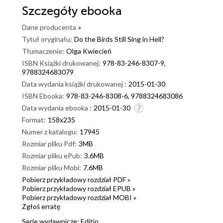
Szczegóły
ebooka
Dane producenta
»
Tytuł oryginału:
Do the Birds Still Sing in Hell?
Tłumaczenie:
Olga Kwiecień
ISBN Książki drukowanej:
978-83-246-8307-9,
9788324683079
Data wydania książki drukowanej :
2015-01-30
ISBN Ebooka:
978-83-246-8308-6, 9788324683086
Data wydania ebooka :
2015-01-30
Format:
158x235
Numer z katalogu:
17945
Rozmiar pliku Pdf:
3MB
Rozmiar pliku ePub:
3.6MB
Rozmiar pliku Mobi:
7.6MB
Pobierz przykładowy rozdział PDF »
Pobierz przykładowy rozdział EPUB »
Pobierz przykładowy rozdział MOBI »
Zgłoś erratę
Serie wydawnicze:
Editio