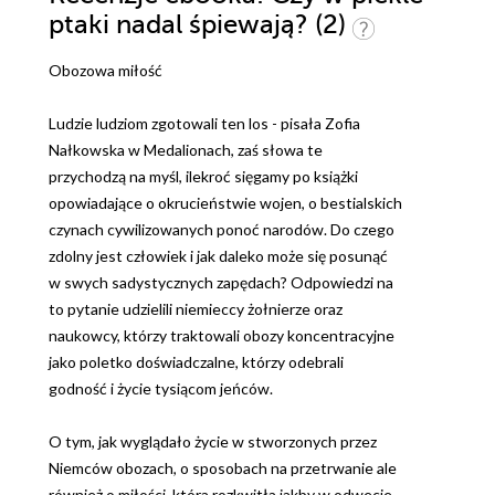
ptaki nadal śpiewają? (2)
Obozowa miłość
Ludzie ludziom zgotowali ten los - pisała Zofia
Nałkowska w Medalionach, zaś słowa te
przychodzą na myśl, ilekroć sięgamy po książki
opowiadające o okrucieństwie wojen, o bestialskich
czynach cywilizowanych ponoć narodów. Do czego
zdolny jest człowiek i jak daleko może się posunąć
w swych sadystycznych zapędach? Odpowiedzi na
to pytanie udzielili niemieccy żołnierze oraz
naukowcy, którzy traktowali obozy koncentracyjne
jako poletko doświadczalne, którzy odebrali
godność i życie tysiącom jeńców.
O tym, jak wyglądało życie w stworzonych przez
Niemców obozach, o sposobach na przetrwanie ale
również o miłości, która rozkwitła jakby w odwecie