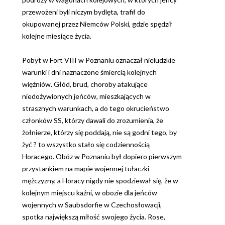
przewożeni byli niczym bydlęta, trafił do
okupowanej przez Niemców Polski, gdzie spędził
kolejne miesiące życia.
Pobyt w Fort VIII w Poznaniu oznaczał nieludzkie
warunki i dni naznaczone śmiercią kolejnych
więźniów. Głód, brud, choroby atakujące
niedożywionych jeńców, mieszkających w
strasznych warunkach, a do tego okrucieństwo
członków SS, którzy dawali do zrozumienia, że
żołnierze, którzy się poddają, nie są godni tego, by
żyć ? to wszystko stało się codziennością
Horacego. Obóz w Poznaniu był dopiero pierwszym
przystankiem na mapie wojennej tułaczki
mężczyzny, a Horacy nigdy nie spodziewał się, że w
kolejnym miejscu kaźni, w obozie dla jeńców
wojennych w Saubsdorfie w Czechosłowacji,
spotka największą miłość swojego życia. Rose,