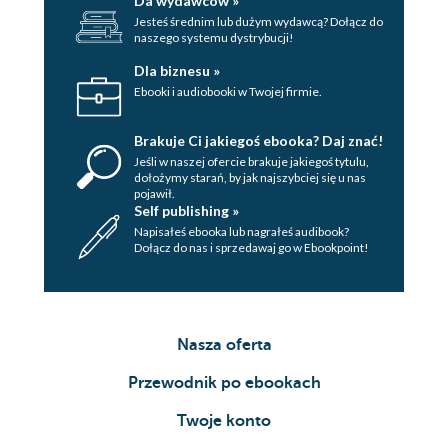
Da wydawców »
Jesteś średnim lub dużym wydawcą? Dołącz do
naszego systemu dystrybucji!
Dla biznesu »
Ebooki i audiobooki w Twojej firmie.
Brakuje Ci jakiegoś ebooka? Daj znać!
Jeśli w naszej ofercie brakuje jakiegoś tytulu,
dołożymy starań, by jak najszybciej się u nas
pojawił.
Self publishing »
Napisałeś ebooka lub nagrałeś audibook?
Dołącz do nas i sprzedawaj go w Ebookpoint!
Nasza oferta
Przewodnik po ebookach
Twoje konto