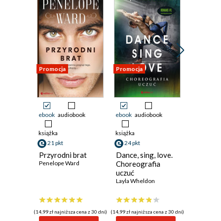
Promocja
Promocja
Promocja
ebook
audiobook
ebook
audiobook
ebook
aud
książka
książka
książka
21 pkt
24 pkt
19 pkt
Przyrodni brat
Dance, sing, love.
Deep. S
Penelope Ward
Choreografia
Kylie Scott
uczuć
Layla Wheldon
(14,99 zł najniższa cena z 30 dni)
(14,99 zł najniższa cena z 30 dni)
(14,99 zł najni