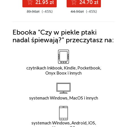
21.95 zł
24.70 zł
1
39.90zł
(-45%)
44.90zł
(-45%)
34.90z
Ebooka
"Czy w piekle ptaki
nadal śpiewają?"
przeczytasz na:
czytnikach Inkbook, Kindle, Pocketbook,
Onyx Boox i innych
systemach Windows, MacOS i innych
systemach Windows, Android, iOS,