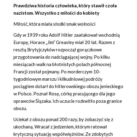
Prawdziwa historia człowieka, który stawił czoła
nazistom. Wszystko z miłości do kobiety
Miłość, która miała słodki smak wolności
Gdy w 1939 roku Adolf Hitler zaatakował wschodnią
Europę, Horace „Jim” Greasley miał 20 lat. Razem z
resztą Brytyjczyków rozpoczął gorączkowe
przygotowania do nadciągającej wojny. Po kilku
miesiącach walk na błotnistych polach północnej
Francji został pojmany. Po morderczym 10-
tygodniowym marszu i kilkudniowej podróży
pociągiem dotarł do hitlerowskiego obozu jenieckiego
w Polsce. Poznał Rosę, córkę pracującego dla jego
oprawców Ślązaka. Ich uczucie rozkwitło poza granice
obozu.
Uciekał z obozu ponad 200 razy, by zobaczyć się z
ukochaną. Wracał z jedzeniem, którym ratował
krytyczną sytuację współwięźniów. Ze zdobytych