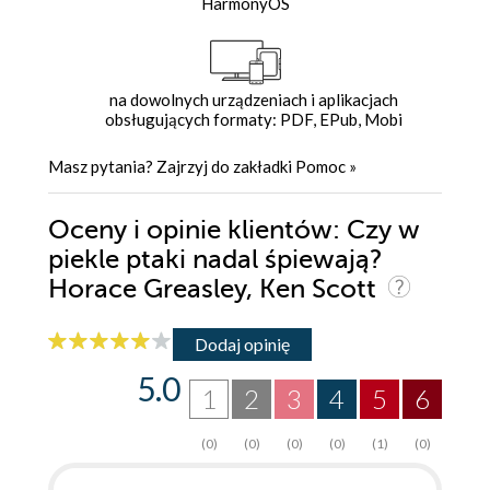
HarmonyOS
na dowolnych urządzeniach i aplikacjach
obsługujących formaty: PDF, EPub, Mobi
Masz pytania? Zajrzyj do zakładki
Pomoc
»
Oceny i opinie klientów: Czy w
piekle ptaki nadal śpiewają?
Horace Greasley, Ken Scott
Dodaj opinię
5.0
1
2
3
4
5
6
(0)
(0)
(0)
(0)
(1)
(0)