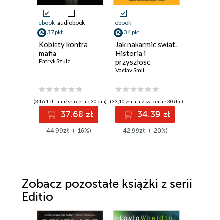
ebook
audiobook
ebook
ebook
37 pkt
34 pkt
31 pkt
Kobiety kontra
Jak nakarmic swiat.
Bądź jak 
mafia
Historia i
staniesz
Patryk Szulc
przyszłosc
człowie
zywnosci
Vaclav Smil
Dorota Su
(34,64 zł najniższa cena z 30 dni)
(33,10 zł najniższa cena z 30 dni)
(30,72 zł najni
37.68 zł
34.39 zł
3
44.99zł
(-16%)
42.99zł
(-20%)
39.90z
Zobacz pozostałe książki z serii
Editio