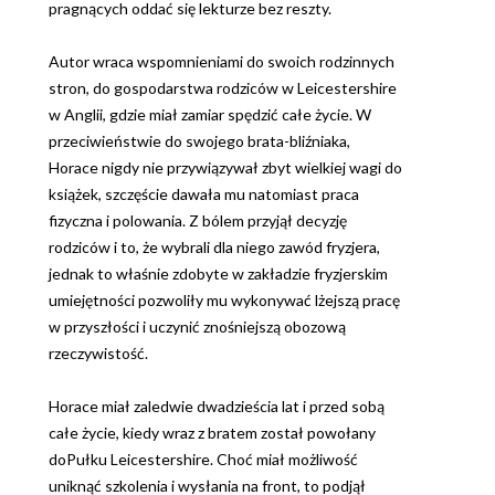
pragnących oddać się lekturze bez reszty.
Autor wraca wspomnieniami do swoich rodzinnych
stron, do gospodarstwa rodziców w Leicestershire
w Anglii, gdzie miał zamiar spędzić całe życie. W
przeciwieństwie do swojego brata-bliźniaka,
Horace nigdy nie przywiązywał zbyt wielkiej wagi do
książek, szczęście dawała mu natomiast praca
fizyczna i polowania. Z bólem przyjął decyzję
rodziców i to, że wybrali dla niego zawód fryzjera,
jednak to właśnie zdobyte w zakładzie fryzjerskim
umiejętności pozwoliły mu wykonywać lżejszą pracę
w przyszłości i uczynić znośniejszą obozową
rzeczywistość.
Horace miał zaledwie dwadzieścia lat i przed sobą
całe życie, kiedy wraz z bratem został powołany
doPułku Leicestershire. Choć miał możliwość
uniknąć szkolenia i wysłania na front, to podjął