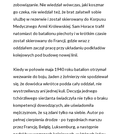
zobowiązanie. Nie wiedział wówczas, jaki koszmar
go czeka, nie wiedział też, że brat załatwił sobie
służbę w rezerwie i został skierowany do Korpusu
Medycznego Armii Królewskiej. Sam Horace trafił
natomiast do batalionu piechoty i w krótkim czasie
został skierowany do Francji, gdzie wraz z
oddziałem zaczął pracę przy układaniu podkładów
kolejowych pod budowę nowej linii.
Kiedy w połowie maja 1940 roku batalion otrzymał
wezwanie do boju, żaden z żołnierzy nie spodziewał
się, że dowódca wkrótce podda cały oddział, nie
wystrzeliwszy ani jednej kuli. Decyzja jednego
tchórzliwego sierżanta świadczyła nie tylko o braku
kompetencji dowodzących, ale uświadomiła
mężczyznom, że są zdani tylko na siebie. Autor po
pełnej cierpienia drodze - po tygodniach marszu
przez Francję, Belgię, Luksemburg, a następnie
podróży w wagonach kolejowych, w których jeńcy