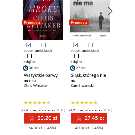
Rozdział 8.
Rozdział 9.
Promocja
Promocja
Promocja
Rozdział 10.
Rozdział 11.
ebook
audiobook
ebook
audiobook
ebook
ksi
Rozdział 12.
32 pkt
książka
książka
Zakamar
Rozdział 13.
30 pkt
27 pkt
Domu
Marek Wał
Wszystkie barwy
Śląsk, którego nie
Rozdział 14.
mroku
ma
Chris Whitaker
Kamil Iwanicki
Rozdział 15.
Rozdział 16.
(29,49 zł najni
3
Rozdział 17.
(27,45 zł najniższa cena z 30 dni)
(24,95 zł najniższa cena z 30 dni)
59.00z
30.20 zł
27.45 zł
Rozdział 18.
54.90zł
(-45%)
49.90zł
(-45%)
Rozdział 19.