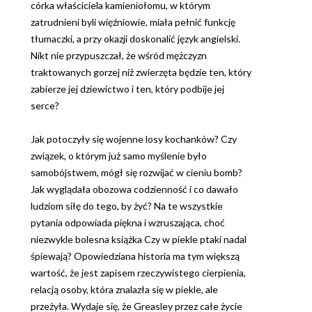
córka właściciela kamieniołomu, w którym
zatrudnieni byli więźniowie, miała pełnić funkcję
tłumaczki, a przy okazji doskonalić język angielski.
Nikt nie przypuszczał, że wśród mężczyzn
traktowanych gorzej niż zwierzęta będzie ten, który
zabierze jej dziewictwo i ten, który podbije jej
serce?
Jak potoczyły się wojenne losy kochanków? Czy
związek, o którym już samo myślenie było
samobójstwem, mógł się rozwijać w cieniu bomb?
Jak wyglądała obozowa codzienność i co dawało
ludziom siłę do tego, by żyć? Na te wszystkie
pytania odpowiada piękna i wzruszająca, choć
niezwykle bolesna książka Czy w piekle ptaki nadal
śpiewają? Opowiedziana historia ma tym większą
wartość, że jest zapisem rzeczywistego cierpienia,
relacją osoby, która znalazła się w piekle, ale
przeżyła. Wydaje się, że Greasley przez całe życie