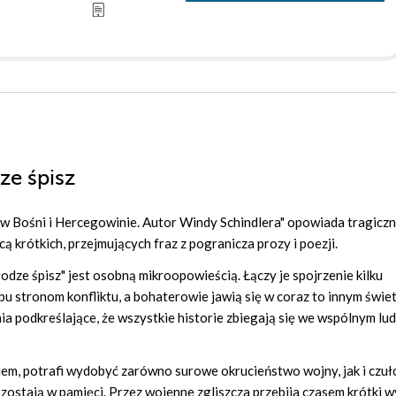
ze śpisz
 w Bośni i Hercegowinie. Autor Windy Schindlera" opowiada tragiczn
krótkich, przejmujących fraz z pogranicza prozy i poezji.
dze śpisz" jest osobną mikroopowieścią. Łączy je spojrzenie kilku
bu stronom konfliktu, a bohaterowie jawią się w coraz to innym świet
a podkreślające, że wszystkie historie zbiegają się we wspólnym lu
kiem, potrafi wydobyć zarówno surowe okrucieństwo wojny, jak i czuł
zostają w pamięci. Przez wojenne zgliszcza przebija czasem krótki 