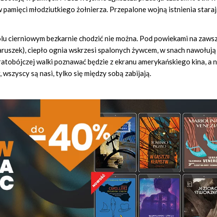
w pamięci młodziutkiego żołnierza. Przepalone wojną istnienia staraj
 polu cierniowym bezkarnie chodzić nie można. Pod powiekami na zaws
staruszek), ciepło ognia wskrzesi spalonych żywcem, w snach nawołują
ratobójczej walki poznawać będzie z ekranu amerykańskiego kina, a 
wszyscy są nasi, tylko się między sobą zabijają.