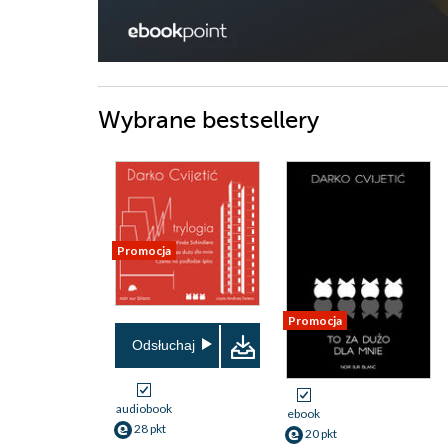
Wybrane bestsellery
Promocja
Promocja
Odsłuchaj
audiobook
ebook
28 pkt
20 pkt