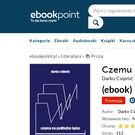
Kategorie
Ebooki
Audiobooki
Książki
Kursy v
ebookpoint.pl
»
Literatura
»
📚 Proza
Czemu n
Darko Cvijetić
(ebook)
Promocja
Autor:
Darko Cvi
Wydawnictwo:
N
Ocena:
Stron:
113