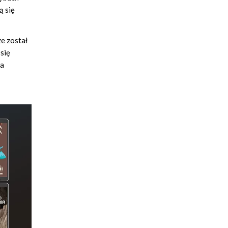
ą się
ze został
 się
na