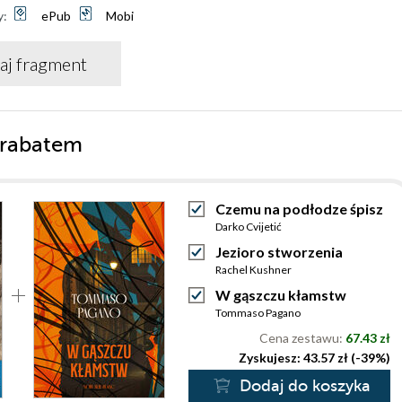
y:
ePub
Mobi
aj fragment
 rabatem
Czemu na podłodze śpisz
Darko Cvijetić
Jezioro stworzenia
Rachel Kushner
W gąszczu kłamstw
Tommaso Pagano
Cena zestawu:
67.43 zł
Zyskujesz: 43.57 zł (-39%)
Dodaj do koszyka