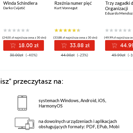
Winda Schindlera
Rzeźnia numer pięć
Trzy zagadki d
Darko Cvijetić
Kurt Vonnegut
Organizacji
Eduardo Mendoz
(24,00 zł najniższa cena z 30 dni)
(33,88 zł najniższa cena z 30 dni)
(49,99 zł najniższa ce
18.00 zł
33.88 zł
44.99
30.00zł
(-40%)
44.00zł
(-23%)
49.99zł
(-1
isz"
przeczytasz na:
systemach Windows, Android, iOS,
HarmonyOS
na dowolnych urządzeniach i aplikacjach
obsługujących formaty: PDF, EPub, Mobi