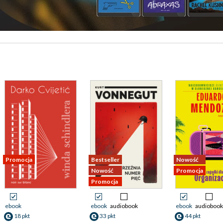
Promocja
Bestseller
Nowość
Nowość
Promocja
Promocja
ebook
ebook
audiobook
ebook
audiobook
18 pkt
33 pkt
44 pkt