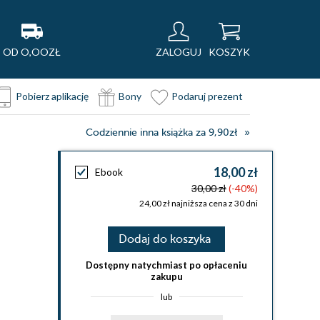
OD O,OOZŁ
ZALOGUJ
KOSZYK
Pobierz aplikację
Bony
Podaruj prezent
Codziennie inna książka za 9,90zł
18,00 zł
Ebook
30,00 zł
(-40%)
24,00 zł najniższa cena z 30 dni
Dodaj do koszyka
Dostępny natychmiast po opłaceniu
zakupu
lub