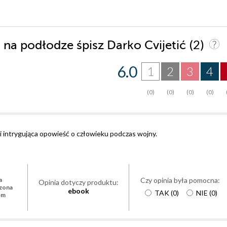
(2)
 na podłodze śpisz Darko Cvijetić
6.0
1
2
3
4
(0)
(0)
(0)
(0)
i intrygująca opowieść o człowieku podczas wojny.
Czy opinia była pomocna:
a
Opinia dotyczy produktu:
zona
ebook
TAK
(
0
)
NIE
(
0
)
em