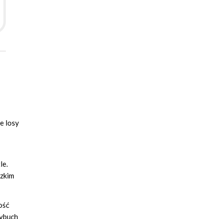
e losy
le.
dzkim
ość
wybuch