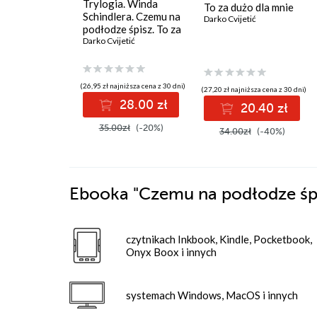
Trylogia. Winda
To za dużo dla mnie
Schindlera. Czemu na
Darko Cvijetić
podłodze śpisz. To za
dużo dla mnie
Darko Cvijetić
(26,95 zł najniższa cena z 30 dni)
(27,20 zł najniższa cena z 30 dni)
28.00 zł
20.40 zł
35.00zł
(-20%)
34.00zł
(-40%)
Ebooka
"Czemu na podłodze śp
czytnikach Inkbook, Kindle, Pocketbook,
Onyx Boox i innych
systemach Windows, MacOS i innych