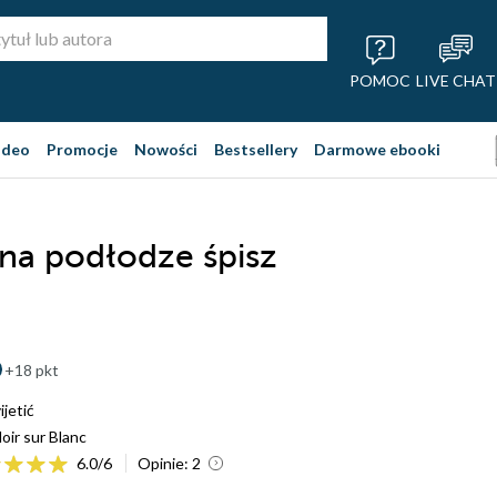
POMOC
LIVE CHAT
ideo
Promocje
Nowości
Bestsellery
Darmowe ebooki
a podłodze śpisz
+18 pkt
jetić
oir sur Blanc
6.0
/
6
Opinie:
2