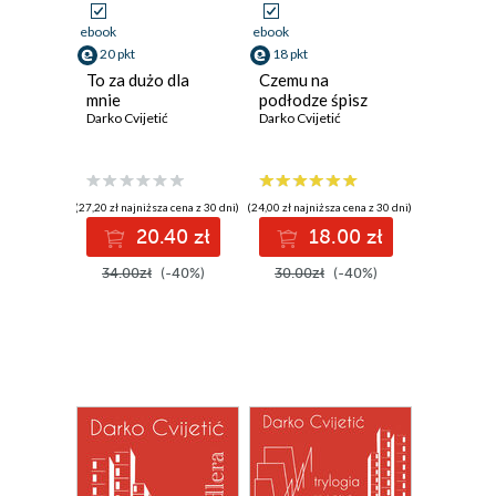
ebook
ebook
20 pkt
18 pkt
To za dużo dla
Czemu na
mnie
podłodze śpisz
Darko Cvijetić
Darko Cvijetić
(27,20 zł najniższa cena z 30 dni)
(24,00 zł najniższa cena z 30 dni)
20.40 zł
18.00 zł
34.00zł
(-40%)
30.00zł
(-40%)