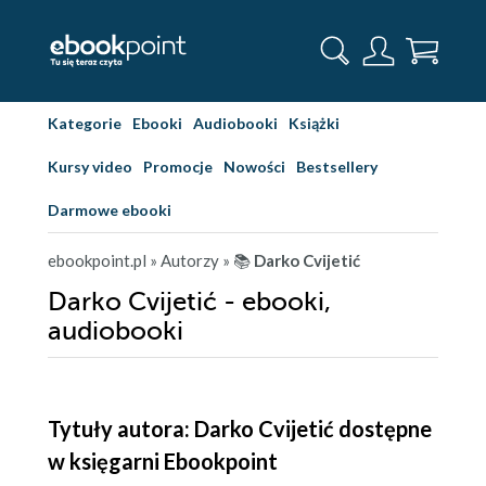
Kategorie
Ebooki
Audiobooki
Książki
Kursy video
Promocje
Nowości
Bestsellery
Darmowe ebooki
ebookpoint.pl
» Autorzy
» 📚
Darko Cvijetić
Darko Cvijetić - ebooki,
audiobooki
Tytuły autora: Darko Cvijetić dostępne
w księgarni Ebookpoint