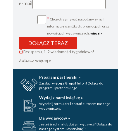
e-mail
*
Chcę otrzymywać na podany e-mail
informacje o zniżkach, promocjach oraz
nowościach wydawniczych.
więcej »
DOŁĄCZ TERAZ
Bez spamu, 1-2 wiadomości tygodniowo!
Zobacz więcej »
Program partnerski »
Zarabiaj więcej z Grupą Helion! Dołącz do
programu partnerskiego.
Wydaj z nami książkę »
Wypełnij formularz i zostań autorem naszego
wydawnictwa.
Da wydawców »
Jesteś średnim lub dużym wydawcą? Dołącz do
naszego systemu dystrybucji!