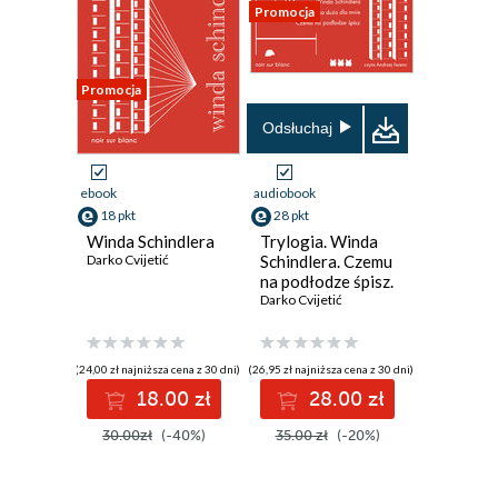
Promocja
Promocja
Odsłuchaj
ebook
audiobook
18 pkt
28 pkt
Winda Schindlera
Trylogia. Winda
Darko Cvijetić
Schindlera. Czemu
na podłodze śpisz.
To za dużo dla
Darko Cvijetić
mnie
(24,00 zł najniższa cena z 30 dni)
(26,95 zł najniższa cena z 30 dni)
18.00 zł
28.00 zł
30.00zł
(-40%)
35.00 zł
(-20%)