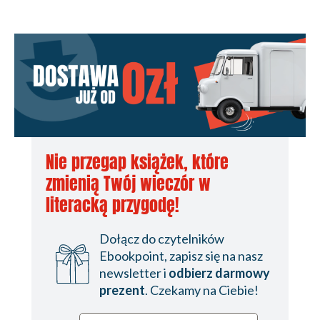
Nie przegap książek, które
zmienią Twój wieczór w
literacką przygodę!
Dołącz do czytelników
Ebookpoint, zapisz się na nasz
newsletter i
odbierz darmowy
prezent
. Czekamy na Ciebie!