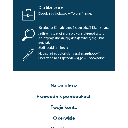
Dla biznesu »
Ebooki i audiobooki w Twojej firmie.
Brakuje Ci jakiegoś ebooka? Daj znać!
Jeśli w naszej ofercie brakuje jakiegoś tytulu,
dołożymy starań, by jak najszybciej się u nas
pojawił.
Self publishing »
Napisałeś ebooka lub nagrałeś audibook?
Dołącz do nas i sprzedawaj go w Ebookpoint!
Nasza oferta
Przewodnik po ebookach
Twoje konto
O serwisie