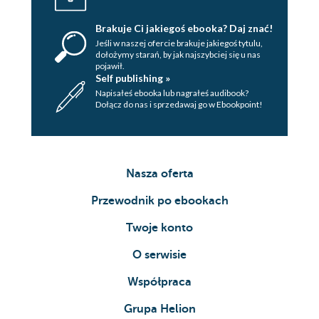
Brakuje Ci jakiegoś ebooka? Daj znać!
Jeśli w naszej ofercie brakuje jakiegoś tytulu,
dołożymy starań, by jak najszybciej się u nas
pojawił.
Self publishing »
Napisałeś ebooka lub nagrałeś audibook?
Dołącz do nas i sprzedawaj go w Ebookpoint!
Nasza oferta
Przewodnik po ebookach
Twoje konto
O serwisie
Współpraca
Grupa Helion