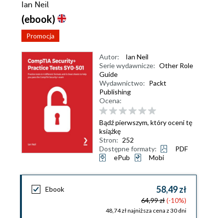
Ian Neil
(ebook)
Promocja
Autor:
Ian Neil
Serie wydawnicze:
Other Role
Guide
Wydawnictwo:
Packt
Publishing
Ocena:
Bądź pierwszym, który oceni tę
książkę
Stron:
252
Dostępne formaty:
PDF
ePub
Mobi
58,49 zł
Ebook
64,99 zł
(-10%)
48,74 zł najniższa cena z 30 dni