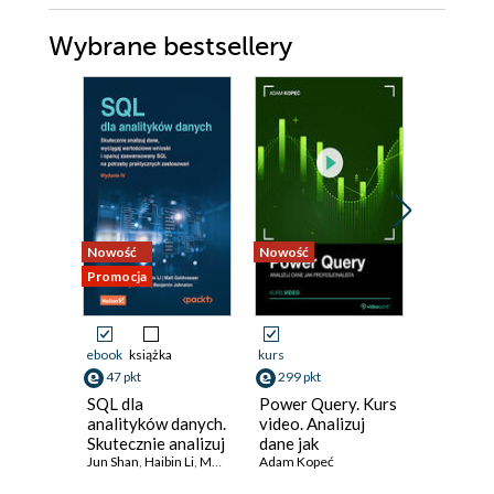
Wybrane bestsellery
Nowość
Nowość
Promocja
Promocja
ebook
książka
kurs
ebook
ksi
47 pkt
299 pkt
71 pkt
SQL dla
Power Query. Kurs
Sztuka a
analityków danych.
video. Analizuj
danych. 
Skutecznie analizuj
dane jak
miękkie
dane, wyciągaj
Jun Shan
,
Haibin Li
,
Matt Goldwasser
profesjonalista
Adam Kopeć
,
Upom Malik
,
Benjamin Johnsto
umiejętn
Mona Khal
wartościowe
czasach 