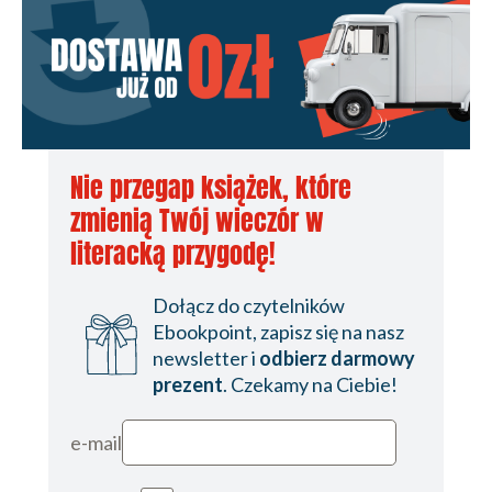
Nie przegap książek, które
zmienią Twój wieczór w
literacką przygodę!
Dołącz do czytelników
Ebookpoint, zapisz się na nasz
newsletter i
odbierz darmowy
prezent
. Czekamy na Ciebie!
e-mail