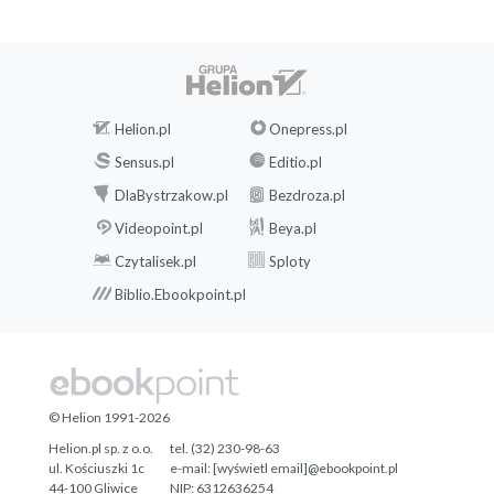
Helion.pl
Onepress.pl
Sensus.pl
Editio.pl
DlaBystrzakow.pl
Bezdroza.pl
Videopoint.pl
Beya.pl
Czytalisek.pl
Sploty
Biblio.Ebookpoint.pl
© Helion 1991-2026
Helion.pl sp. z o.o.
tel. (32) 230-98-63
ul. Kościuszki 1c
e-mail:
[wyświetl email]@ebookpoint.pl
44-100 Gliwice
NIP: 6312636254