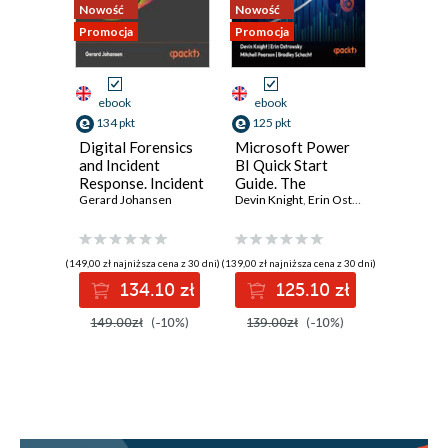
Nowość
Nowość
Nowość
Promocja
Promocja
Promocja
ebook
ebook
ebook
134 pkt
125 pkt
116 pkt
Digital Forensics
Microsoft Power
Practica
and Incident
BI Quick Start
Intellig
Response. Incident
Guide. The
Data-Dr
Response tools
Gerard Johansen
Ultimate
Devin Knight
,
Erin Ostrowsky
,
Threat H
Mitchell 
and techniques for
Beginner's Guide
Elevate 
effective cyber
to Power BI, Data
cybersec
threat response -
Storytelling, AI
efforts,
(149,00 zł najniższa cena z 30 dni)
(139,00 zł najniższa cena z 30 dni)
(96,75 zł najni
Fourth Edition
Tools, and
detectio
134.10 zł
125.10 zł
11
Microsoft Fabric -
defend w
Fourth Edition
ATT&CK
149.00zł
(-10%)
139.00zł
(-10%)
129.00z
tools - 
Edition