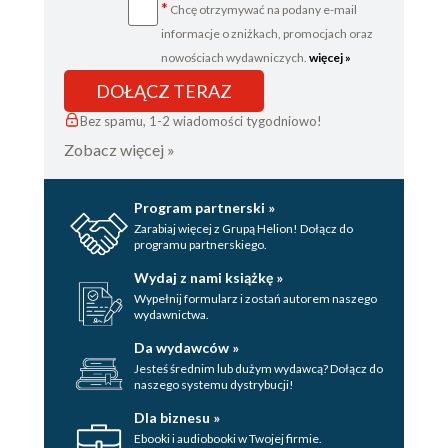
*
Chcę otrzymywać na podany e-mail
informacje o zniżkach, promocjach oraz
nowościach wydawniczych.
więcej »
DOŁĄCZ TERAZ
Bez spamu, 1-2 wiadomości tygodniowo!
Zobacz więcej »
Program partnerski »
Zarabiaj więcej z Grupą Helion! Dołącz do
programu partnerskiego.
Wydaj z nami książkę »
Wypełnij formularz i zostań autorem naszego
wydawnictwa.
Da wydawców »
Jesteś średnim lub dużym wydawcą? Dołącz do
naszego systemu dystrybucji!
Dla biznesu »
Ebooki i audiobooki w Twojej firmie.