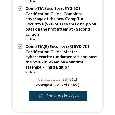
Ian Neil
CompTIA Security+: SY0-601
Certification Guide. Complete
coverage of the new CompTIA
Security+ (SY0-601) exam to help you
pass on the first attempt - Second
Edition
Ian Neil
CompTIA(R) Security+(R) SY0-701
Certification Guide. Master
cybersecurity fundamentals and pass
the SY0-701 exam on your first
attempt - Third Edition
Ian Neil
Cena zestawu:
254.36 zł
Zyskujesz: 49.52 zł (-16%)
Dodaj do koszyka