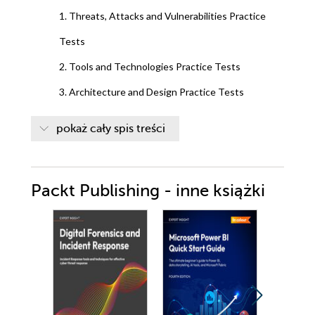
1. Threats, Attacks and Vulnerabilities Practice
Tests
2. Tools and Technologies Practice Tests
3. Architecture and Design Practice Tests
4. Identity and Access Management Practice
pokaż cały spis treści
Tests
5. Cryptography and PKI Practice Tests
Packt Publishing - inne książki
6. Risk Management