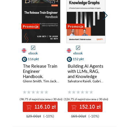
Promocja
Promocja
Promocja
ebook
ebook
ebook
116 pkt
152 pkt
98 pkt
The Release Train
Building AI Agents
Strategi
Engineer
with LLMs, RAG,
Leadersh
Handbook.
and Knowledge
Respons
Transform your
Glenn Smith
,
Tim Jackson
,
Gez Smith
Graphs. A practical
Salvatore Raieli
,
Andrew Sales
,
Gabriele Iuculano
Design. 
Harley Fe
Agile Release
guide to
leader's
Train (ART) with
autonomous and
achievin
practical, result-
modern AI agents
excellen
(96,75 zł najniższa cena z 30 dni)
(126,75 zł najniższa cena z 30 dni)
(81,75 zł najni
driven approaches
adoptin
116.10 zł
152.10 zł
9
respons
design
129.00zł
(-10%)
169.00zł
(-10%)
109.00z