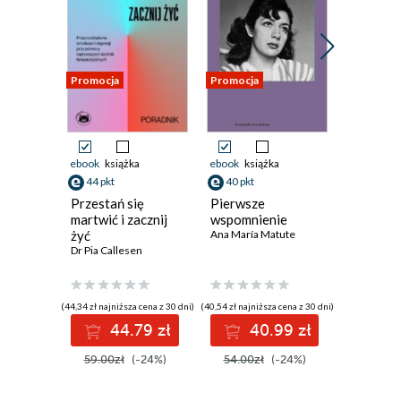
Promocja
Promocja
Promocja
ebook
książka
ebook
książka
ebook
ksi
44 pkt
40 pkt
30 pkt
Przestań się
Pierwsze
Najskry
martwić i zacznij
wspomnienie
pamięć l
żyć
Ana María Matute
Dr Pia Callesen
(44,34 zł najniższa cena z 30 dni)
(40,54 zł najniższa cena z 30 dni)
(26,10 zł najni
44.79 zł
40.99 zł
3
59.00zł
(-24%)
54.00zł
(-24%)
35.00z