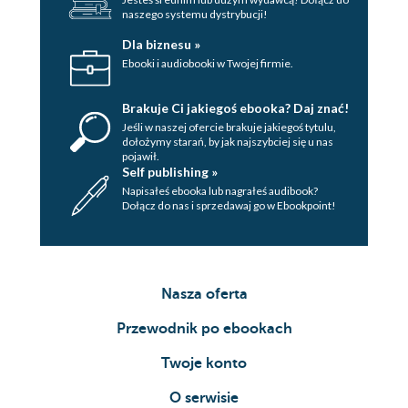
naszego systemu dystrybucji!
Dla biznesu »
Ebooki i audiobooki w Twojej firmie.
Brakuje Ci jakiegoś ebooka? Daj znać!
Jeśli w naszej ofercie brakuje jakiegoś tytulu,
dołożymy starań, by jak najszybciej się u nas
pojawił.
Self publishing »
Napisałeś ebooka lub nagrałeś audibook?
Dołącz do nas i sprzedawaj go w Ebookpoint!
Nasza oferta
Przewodnik po ebookach
Twoje konto
O serwisie