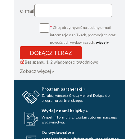
e-mail
*
Chcę otrzymywać na podany e-mail
informacje o zniżkach, promocjach oraz
nowościach wydawniczych.
więcej »
DOŁĄCZ TERAZ
Bez spamu, 1-2 wiadomości tygodniowo!
Zobacz więcej »
Program partnerski »
Zarabiaj więcej z Grupą Helion! Dołącz do
programu partnerskiego.
Wydaj z nami książkę »
Wypełnij formularz i zostań autorem naszego
wydawnictwa.
Da wydawców »
Jesteś średnim lub dużym wydawcą? Dołącz do