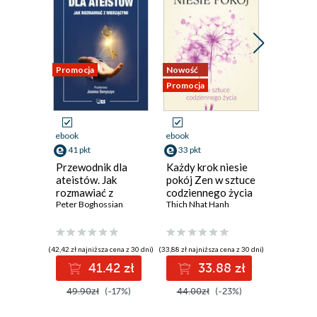
Promocja
Nowość
Nowość
Promocja
Promocja
ebook
ebook
ebook
41 pkt
33 pkt
38 pkt
Przewodnik dla
Każdy krok niesie
Mózg. P
ateistów. Jak
pokój Zen w sztuce
użytkow
rozmawiać z
codziennego życia
Marco Mag
wierzącymi
Peter Boghossian
Thich Nhat Hanh
(42,42 zł najniższa cena z 30 dni)
(33,88 zł najniższa cena z 30 dni)
(38,49 zł najni
41.42 zł
33.88 zł
3
49.90zł
(-17%)
44.00zł
(-23%)
49.99z