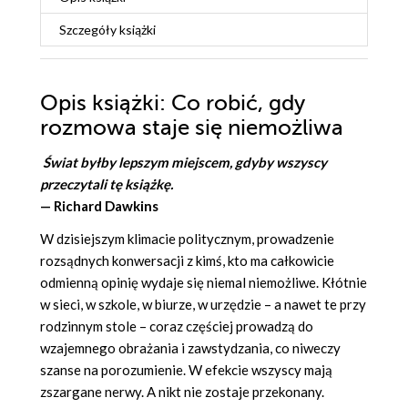
Szczegóły
książki
Opis
książki
: Co robić, gdy
rozmowa staje się niemożliwa
Świat byłby lepszym miejscem, gdyby wszyscy
przeczytali tę książkę.
— Richard Dawkins
W dzisiejszym klimacie politycznym, prowadzenie
rozsądnych konwersa­cji z kimś, kto ma całkowicie
odmienną opinię wydaje się niemal niemoż­liwe. Kłótnie
w sieci, w szkole, w biurze, w urzędzie – a nawet te przy
rodzinnym stole – coraz częściej prowadzą do
wzajemnego obrażania i za­wstydzania, co niweczy
szanse na porozumienie. W efekcie wszyscy mają
zszargane nerwy. A nikt nie zostaje przekonany.