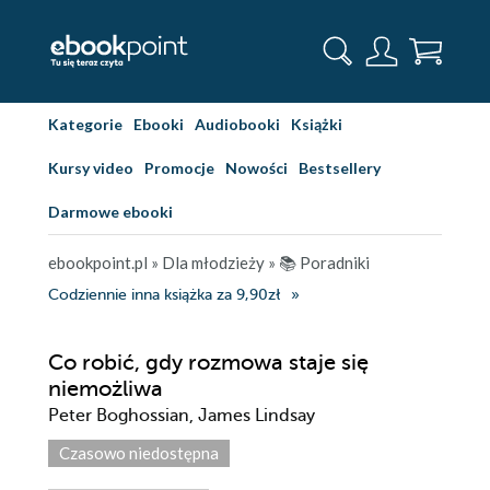
Kategorie
Ebooki
Audiobooki
Książki
Kursy video
Promocje
Nowości
Bestsellery
Darmowe ebooki
ebookpoint.pl
»
Dla młodzieży
»
📚 Poradniki
Codziennie inna książka za 9,90zł
Co robić, gdy rozmowa staje się
niemożliwa
Peter Boghossian, James Lindsay
Czasowo niedostępna