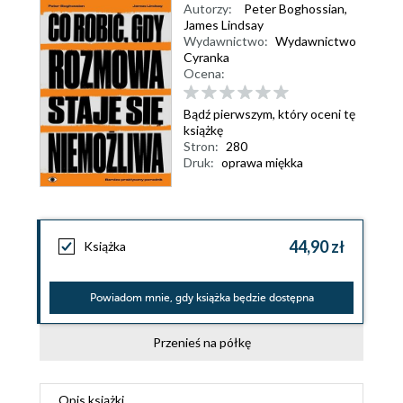
Autorzy:
Peter Boghossian
,
James Lindsay
Wydawnictwo:
Wydawnictwo
Cyranka
Ocena:
Bądź pierwszym, który oceni tę
książkę
Stron:
280
Druk:
oprawa miękka
44,90 zł
Książka
Powiadom mnie, gdy książka będzie dostępna
Przenieś na półkę
Opis
książki