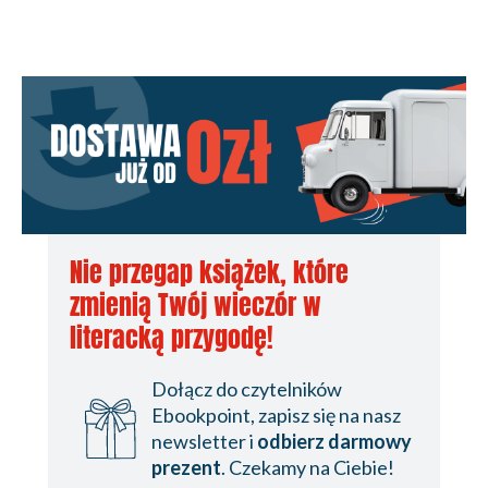
Nie przegap książek, które
zmienią Twój wieczór w
literacką przygodę!
Dołącz do czytelników
Ebookpoint, zapisz się na nasz
newsletter i
odbierz darmowy
prezent
. Czekamy na Ciebie!