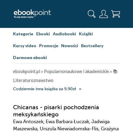
Kategorie
Ebooki
Audiobooki
Książki
Kursy video
Promocje
Nowości
Bestsellery
Darmowe ebooki
ebookpoint.pl
»
Popularnonaukowe i akademickie
»
📚
Literaturoznawstwo
Codziennie inna książka za 9,90zł
Chicanas - pisarki pochodzenia
meksykańskiego
Ewa Antoszek, Ewa Barbara Łuczak, Jadwiga
Maszewska, Urszula Niewiadomska-Flis, Grażyna