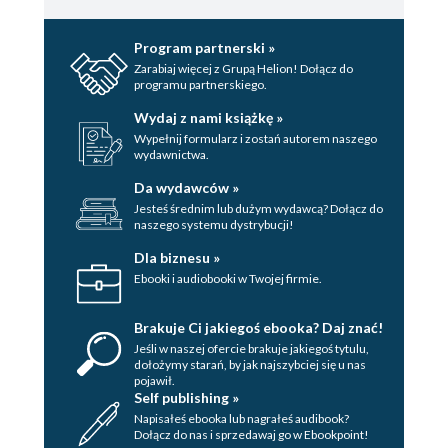
Program partnerski »
Zarabiaj więcej z Grupą Helion! Dołącz do
programu partnerskiego.
Wydaj z nami książkę »
Wypełnij formularz i zostań autorem naszego
wydawnictwa.
Da wydawców »
Jesteś średnim lub dużym wydawcą? Dołącz do
naszego systemu dystrybucji!
Dla biznesu »
Ebooki i audiobooki w Twojej firmie.
Brakuje Ci jakiegoś ebooka? Daj znać!
Jeśli w naszej ofercie brakuje jakiegoś tytulu,
dołożymy starań, by jak najszybciej się u nas
pojawił.
Self publishing »
Napisałeś ebooka lub nagrałeś audibook?
Dołącz do nas i sprzedawaj go w Ebookpoint!