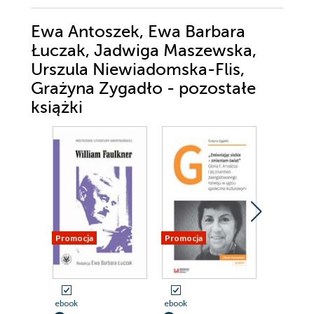
Ewa Antoszek, Ewa Barbara
Łuczak, Jadwiga Maszewska,
Urszula Niewiadomska-Flis,
Grażyna Zygadło - pozostałe
książki
Promocja
Promocja
Promocja
ebook
ebook
ebook