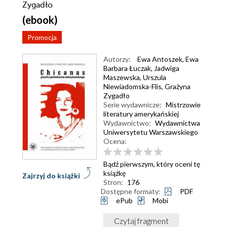
Zygadło
(ebook)
Promocja
Autorzy:
Ewa Antoszek
,
Ewa
Barbara Łuczak
,
Jadwiga
Maszewska
,
Urszula
Niewiadomska-Flis
,
Grażyna
Zygadło
Serie wydawnicze:
Mistrzowie
literatury amerykańskiej
Wydawnictwo:
Wydawnictwa
Uniwersytetu Warszawskiego
Ocena:
Bądź pierwszym, który oceni tę
książkę
Zajrzyj do książki
Stron:
176
Dostępne formaty:
PDF
ePub
Mobi
Czytaj fragment