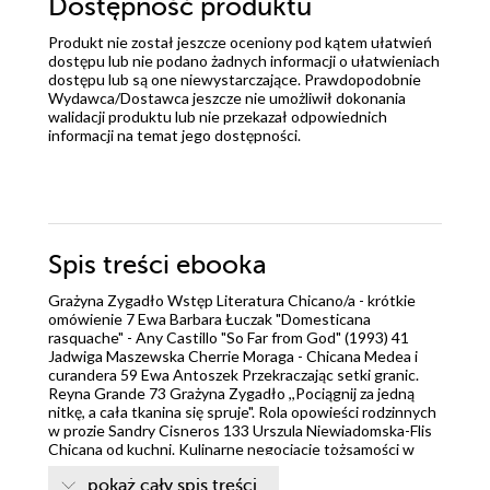
Dostępność produktu
Produkt nie został jeszcze oceniony pod kątem ułatwień
dostępu lub nie podano żadnych informacji o ułatwieniach
dostępu lub są one niewystarczające. Prawdopodobnie
Wydawca/Dostawca jeszcze nie umożliwił dokonania
walidacji produktu lub nie przekazał odpowiednich
informacji na temat jego dostępności.
Spis treści
ebooka
Grażyna Zygadło Wstęp Literatura Chicano/a - krótkie
omówienie 7 Ewa Barbara Łuczak "Domesticana
rasquache" - Any Castillo "So Far from God" (1993) 41
Jadwiga Maszewska Cherrie Moraga - Chicana Medea i
curandera 59 Ewa Antoszek Przekraczając setki granic.
Reyna Grande 73 Grażyna Zygadło ,,Pociągnij za jedną
nitkę, a cała tkanina się spruje". Rola opowieści rodzinnych
w prozie Sandry Cisneros 133 Urszula Niewiadomska-Flis
Chicana od kuchni. Kulinarne negocjacje tożsamości w
"What Night Brings Carli Trujillo"
pokaż cały spis treści