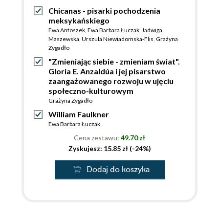
Chicanas - pisarki pochodzenia
meksykańskiego
Ewa Antoszek
,
Ewa Barbara Łuczak
,
Jadwiga
Maszewska
,
Urszula Niewiadomska-Flis
,
Grażyna
Zygadło
"Zmieniając siebie - zmieniam świat".
Gloria E. Anzaldúa i jej pisarstwo
zaangażowanego rozwoju w ujęciu
społeczno-kulturowym
Grażyna Zygadło
William Faulkner
Ewa Barbara Łuczak
Cena zestawu:
49.70 zł
Zyskujesz: 15.85 zł (-24%)
Dodaj do koszyka