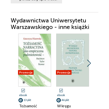
Wydawnictwa Uniwersytetu
Warszawskiego - inne książki
Promocja
Promocja
ebook
ebook
ebook
13 pkt
46 pkt
0 pkt
Tożsamość
W kręgu
Przeglą