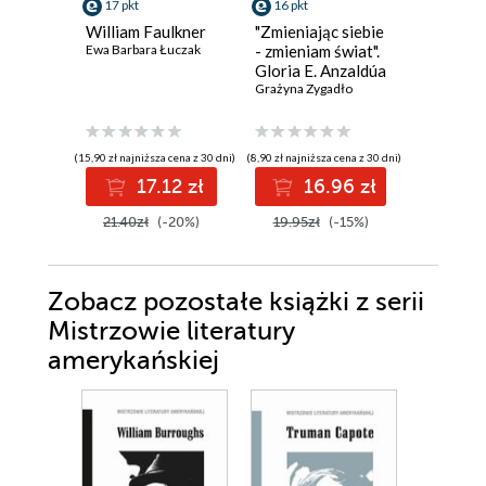
17 pkt
16 pkt
13 pkt
William Faulkner
"Zmieniając siebie
Ernest 
Ewa Barbara Łuczak
- zmieniam świat".
Ewa Barba
Gloria E. Anzaldúa
i jej pisarstwo
Grażyna Zygadło
zaangażowanego
rozwoju w ujęciu
społeczno-
(15,90 zł najniższa cena z 30 dni)
(8,90 zł najniższa cena z 30 dni)
(12,90 zł najni
kulturowym
17.12 zł
16.96 zł
1
21.40zł
(-20%)
19.95zł
(-15%)
16.70z
Zobacz pozostałe książki z serii
Mistrzowie literatury
amerykańskiej