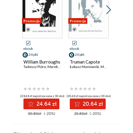
Promocja
Promocja
Promocja
ebook
ebook
ebook
24 pkt
20 pkt
24 pkt
William Burroughs
Truman Capote
Joan Di
Tadeusz Pióro
,
Marek Paryż
Łukasz Muniowski
,
Marek Paryż
Marek Par
(24,64 zł najniższa cena z 30 dni)
(20,64 zł najniższa cena z 30 dni)
(21,90 zł najni
24.64 zł
20.64 zł
2
30.80zł
(-20%)
25.80zł
(-20%)
30.00z