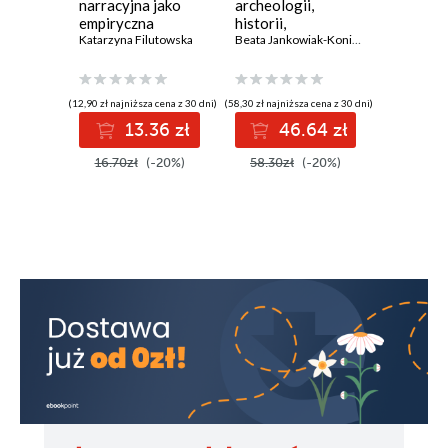
narracyjna jako
archeologii,
Historyc
empiryczna
historii,
CXVII, 2
podmiotowość -
Katarzyna Filutowska
antropologii
Beata Jankowiak-Konik
,
Karol Kollinger
Zeszyt 
Maciej Myc
MacIntyre, Taylor,
Ricoeur
(12,90 zł najniższa cena z 30 dni)
(58,30 zł najniższa cena z 30 dni)
13.36 zł
46.64 zł
0
16.70zł
(-20%)
58.30zł
(-20%)