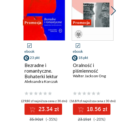
Promocja
Promocja
Promocja
ebook
ebook
ebook
23 pkt
18 pkt
13 pkt
Bezradne i
Oralność i
Rozważa
romantyczne.
piśmienność
pierwsz
Bohaterki lektur
Walter Jackson Ong
dziesięc
dla szkoły
Aleksandra Korczak
historii
Niccolo Ma
podstawowej
Liwiusza
(29,80 zł najniższa cena z 30 dni)
(16,89 zł najniższa cena z 30 dni)
(12,90 zł najni
23.34 zł
18.56 zł
1
35.90zł
(-35%)
23.19zł
(-20%)
16.70z