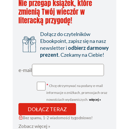
Nie przegap książek, które
zmienią Twój wieczór w
literacką przygodę!
Dołącz do czytelników
Ebookpoint, zapisz się na nasz
newsletter i
odbierz darmowy
prezent
. Czekamy na Ciebie!
e-mail
*
Chcę otrzymywać na podany e-mail
informacje o zniżkach, promocjach oraz
nowościach wydawniczych.
więcej »
DOŁĄCZ TERAZ
Bez spamu, 1-2 wiadomości tygodniowo!
Zobacz więcej »