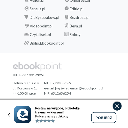
Helion.pl
Onepress.pl
Sensus.pl
Editio.pl
DlaBystrzakow.pl
Bezdroza.pl
Videopoint.pl
Beya.pl
Czytalisek.pl
Sploty
Biblio.Ebookpoint.pl
© Helion 1991-2026
Helion.pl sp. z o.o.
tel. (32) 230-98-63
ul. Kościuszki 1c
e-mail:
[wyświetl email]@ebookpoint.pl
44-100 Gliwice
NIP: 6312636254
Regon: 241989027
Designed with ♥ by
Tonik.pl
Pełna wersja strony »