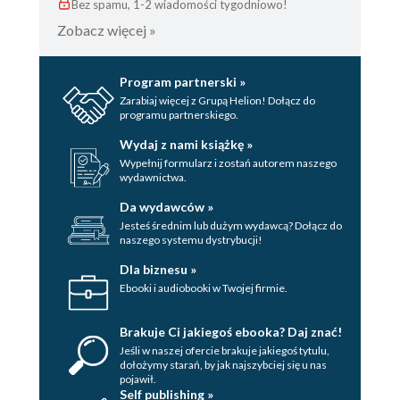
Bez spamu, 1-2 wiadomości tygodniowo!
Zobacz więcej »
Program partnerski »
Zarabiaj więcej z Grupą Helion! Dołącz do
programu partnerskiego.
Wydaj z nami książkę »
Wypełnij formularz i zostań autorem naszego
wydawnictwa.
Da wydawców »
Jesteś średnim lub dużym wydawcą? Dołącz do
naszego systemu dystrybucji!
Dla biznesu »
Ebooki i audiobooki w Twojej firmie.
Brakuje Ci jakiegoś ebooka? Daj znać!
Jeśli w naszej ofercie brakuje jakiegoś tytulu,
dołożymy starań, by jak najszybciej się u nas
pojawił.
Self publishing »