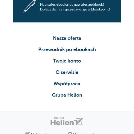
Napisałeś ebooka lub nagrałeś audibook?
Dołącz do nas i sprzedawaj go w Ebookpoint!
Nasza oferta
Przewodnik po ebookach
Twoje konto
O serwisie
Współpraca
Grupa Helion