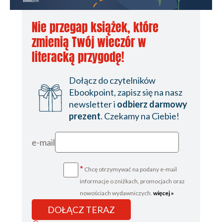
Nie przegap książek, które
zmienią Twój wieczór w
literacką przygodę!
Dołącz do czytelników
Ebookpoint, zapisz się na nasz
newsletter i
odbierz darmowy
prezent
. Czekamy na Ciebie!
e-mail
*
Chcę otrzymywać na podany e-mail
informacje o zniżkach, promocjach oraz
nowościach wydawniczych.
więcej »
DOŁĄCZ TERAZ