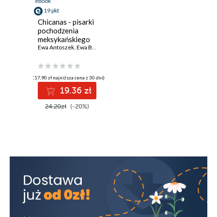
ebook
19 pkt
Chicanas - pisarki
pochodzenia
meksykańskiego
Ewa Antoszek
,
Ewa Barbara Łuczak
,
Jadwiga Maszewska
,
Urszula Nie
(17,90 zł najniższa cena z 30 dni)
19.36 zł
24.20zł
(-20%)