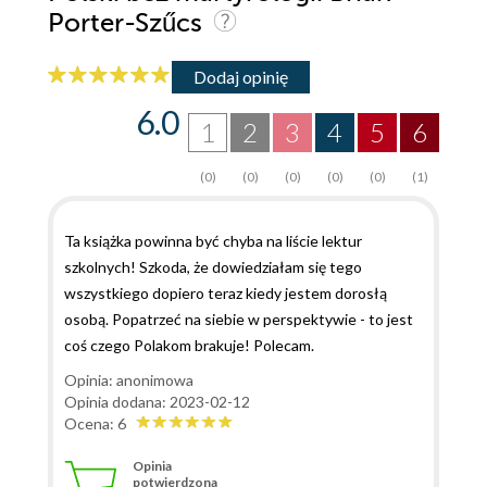
Porter-Szűcs
Dodaj opinię
6.0
1
2
3
4
5
6
(0)
(0)
(0)
(0)
(0)
(1)
Ta książka powinna być chyba na liście lektur
szkolnych! Szkoda, że dowiedziałam się tego
wszystkiego dopiero teraz kiedy jestem dorosłą
osobą. Popatrzeć na siebie w perspektywie - to jest
coś czego Polakom brakuje! Polecam.
Opinia: anonimowa
Opinia dodana: 2023-02-12
Ocena: 6
Opinia
potwierdzona