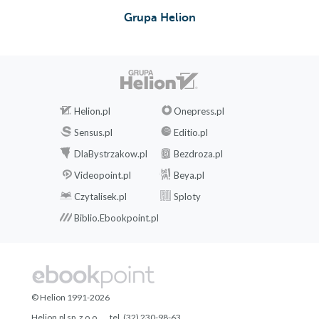
Grupa Helion
Helion.pl
Onepress.pl
Sensus.pl
Editio.pl
DlaBystrzakow.pl
Bezdroza.pl
Videopoint.pl
Beya.pl
Czytalisek.pl
Sploty
Biblio.Ebookpoint.pl
© Helion 1991-2026
Helion.pl sp. z o.o.
tel. (32) 230-98-63