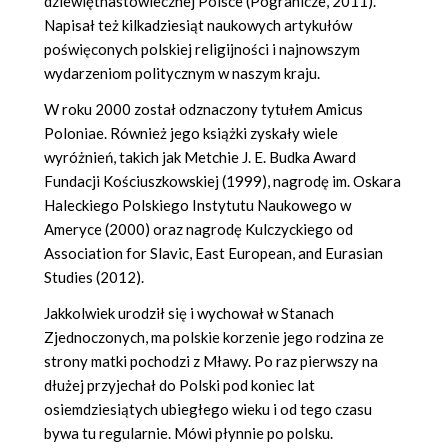
dziewiętnastowiecznej Polsce (Pogranicze, 2011).
Napisał też kilkadziesiąt naukowych artykułów
poświęconych polskiej religijności i najnowszym
wydarzeniom politycznym w naszym kraju.
W roku 2000 został odznaczony tytułem Amicus
Poloniae. Również jego książki zyskały wiele
wyróżnień, takich jak Metchie J. E. Budka Award
Fundacji Kościuszkowskiej (1999), nagrodę im. Oskara
Haleckiego Polskiego Instytutu Naukowego w
Ameryce (2000) oraz nagrodę Kulczyckiego od
Association for Slavic, East European, and Eurasian
Studies (2012).
Jakkolwiek urodził się i wychował w Stanach
Zjednoczonych, ma polskie korzenie jego rodzina ze
strony matki pochodzi z Mławy. Po raz pierwszy na
dłużej przyjechał do Polski pod koniec lat
osiemdziesiątych ubiegłego wieku i od tego czasu
bywa tu regularnie. Mówi płynnie po polsku.