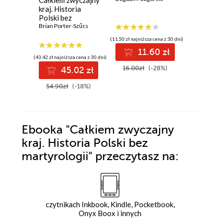
Całkiem zwyczajny
Wojewód
Wojciech 
kraj. Historia
Bezpiec
Polski bez
Publiczn
martyrologii
Brian Porter-Szűcs
Wojewód
(11,50 zł najniższa cena z 30 dni)
(39,99 zł najni
ds.
11.60 zł
1
Bezpiec
(43,42 zł najniższa cena z 30 dni)
Publicz
16.00zł
(-28%)
50.00z
45.02 zł
Krakowi
1956
54.90zł
(-18%)
Ebooka
"Całkiem zwyczajny
kraj. Historia Polski bez
martyrologii"
przeczytasz na:
czytnikach Inkbook, Kindle, Pocketbook,
Onyx Boox i innych