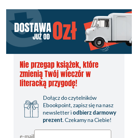
Nie przegap książek, które
zmienią Twój wieczór w
literacką przygodę!
Dołącz do czytelników
Ebookpoint, zapisz się na nasz
newsletter i
odbierz darmowy
prezent
. Czekamy na Ciebie!
e-mail