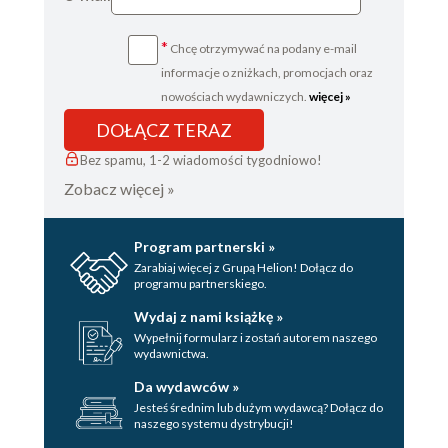
*
Chcę otrzymywać na podany e-mail
informacje o zniżkach, promocjach oraz
nowościach wydawniczych.
więcej »
DOŁĄCZ TERAZ
Bez spamu, 1-2 wiadomości tygodniowo!
Zobacz więcej »
Program partnerski »
Zarabiaj więcej z Grupą Helion! Dołącz do
programu partnerskiego.
Wydaj z nami książkę »
Wypełnij formularz i zostań autorem naszego
wydawnictwa.
Da wydawców »
Jesteś średnim lub dużym wydawcą? Dołącz do
naszego systemu dystrybucji!