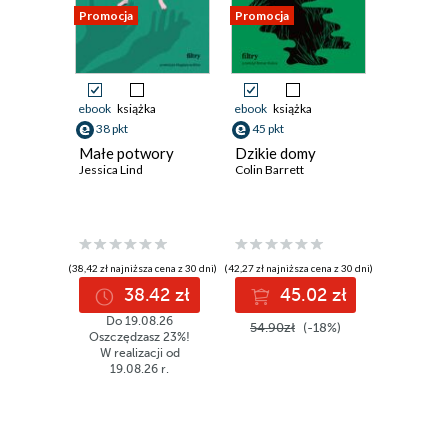
Promocja
Promocja
Promocja
ebook
książka
ebook
książka
ebook
ksi
38 pkt
45 pkt
40 pkt
Małe potwory
Dzikie domy
Przypad
Jessica Lind
Colin Barrett
Ingeborg 
(38,42 zł najniższa cena z 30 dni)
(42,27 zł najniższa cena z 30 dni)
(38,42 zł najni
38.42 zł
45.02 zł
4
Do 19.08.26
54.90zł
(-18%)
49.90z
Oszczędzasz 23%!
W realizacji od
19.08.26 r.