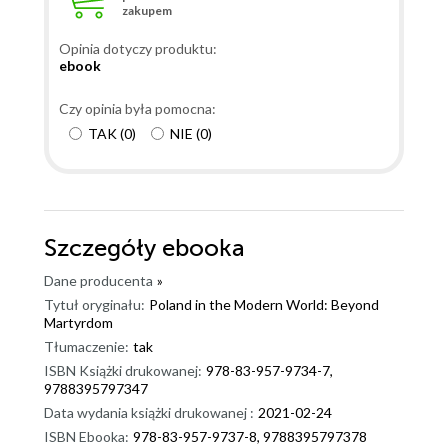
zakupem
Opinia dotyczy produktu:
ebook
Czy opinia była pomocna:
TAK
(
0
)
NIE
(
0
)
Szczegóły
ebooka
Dane producenta
»
Tytuł oryginału:
Poland in the Modern World: Beyond
Martyrdom
Tłumaczenie:
tak
ISBN Książki drukowanej:
978-83-957-9734-7,
9788395797347
Data wydania książki drukowanej :
2021-02-24
ISBN Ebooka:
978-83-957-9737-8, 9788395797378