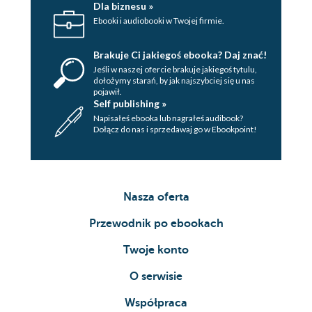
Dla biznesu »
Ebooki i audiobooki w Twojej firmie.
Brakuje Ci jakiegoś ebooka? Daj znać!
Jeśli w naszej ofercie brakuje jakiegoś tytulu,
dołożymy starań, by jak najszybciej się u nas
pojawił.
Self publishing »
Napisałeś ebooka lub nagrałeś audibook?
Dołącz do nas i sprzedawaj go w Ebookpoint!
Nasza oferta
Przewodnik po ebookach
Twoje konto
O serwisie
Współpraca