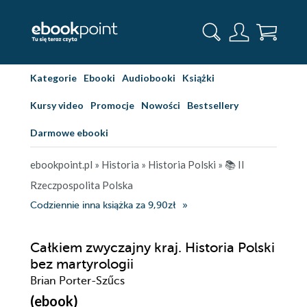
Kategorie
Ebooki
Audiobooki
Książki
Kursy video
Promocje
Nowości
Bestsellery
Darmowe ebooki
ebookpoint.pl
»
Historia
»
Historia Polski
»
📚 II
Rzeczpospolita Polska
Codziennie inna książka za 9,90zł
Całkiem zwyczajny kraj. Historia Polski
bez martyrologii
Brian Porter-Szűcs
(ebook)