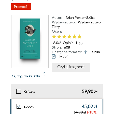
Promocja
Autor:
Brian Porter-Szűcs
Wydawnictwo:
Wydawnictwo
Filtry
Ocena:
6.0
/
6
Opinie:
1
Stron:
608
Dostępne formaty:
ePub
Mobi
Czytaj fragment
Zajrzyj do książki
59,90 zł
Książka
45,02 zł
Ebook
54,90 zł
(-18%)