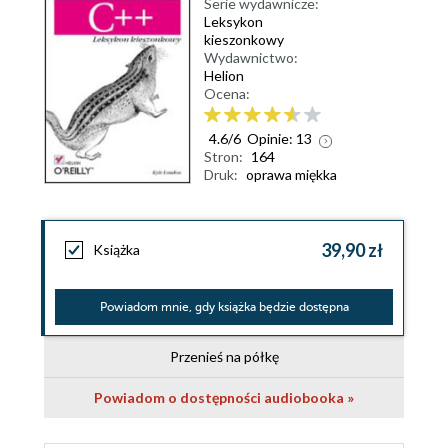
Serie wydawnicze:
Leksykon
kieszonkowy
Wydawnictwo:
Helion
Ocena:
4.6
/
6
Opinie:
13
Stron:
164
Druk:
oprawa miękka
39,90 zł
Książka
Powiadom mnie, gdy książka będzie dostępna
Przenieś na półkę
Powiadom o dostępności audiobooka »