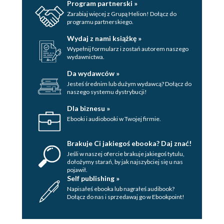
Program partnerski »
Kwalifikatory (75)
Zarabiaj więcej z Grupą Helion! Dołącz do
programu partnerskiego.
Instrukcje (78)
Wydaj z nami książkę »
Instrukcje wyrażeniowe (78)
Wypełnij formularz i zostań autorem naszego
wydawnictwa.
Instrukcje puste (78)
Da wydawców »
Instrukcje złożone (79)
Jesteś średnim lub dużym wydawcą? Dołącz do
naszego systemu dystrybucji!
Instrukcje iteracyjne (80)
Dla biznesu »
Instrukcje wyboru (82)
Ebooki i audiobooki w Twojej firmie.
Instrukcje skoku (84)
Brakuje Ci jakiegoś ebooka? Daj znać!
Przestrzenie nazw (87)
Jeśli w naszej ofercie brakuje jakiegoś tytulu,
dołożymy starań, by jak najszybciej się u nas
Deklaracje using (88)
pojawił.
Self publishing »
Dyrektywy using (89)
Napisałeś ebooka lub nagrałeś audibook?
Dołącz do nas i sprzedawaj go w Ebookpoint!
Anonimowe przestrzenie nazw (90)
Klasy, struktury i unie (90)