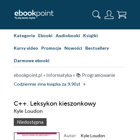
Kategorie
Ebooki
Audiobooki
Książki
Kursy video
Promocje
Nowości
Bestsellery
Darmowe ebooki
ebookpoint.pl
»
Informatyka
»
📚 Programowanie
Codziennie inna książka za 9,90zł
C++. Leksykon kieszonkowy
Kyle Loudon
Niedostępna
Autor:
Kyle Loudon