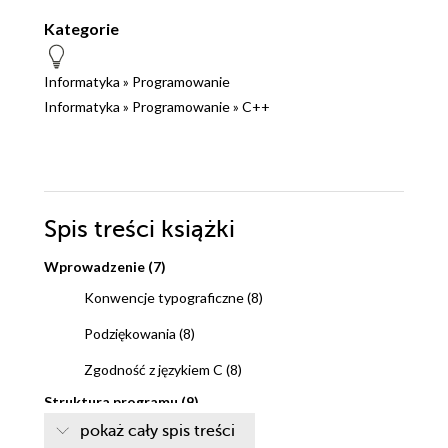
Kategorie
Informatyka
»
Programowanie
Informatyka
»
Programowanie
»
C++
Spis treści
książki
Wprowadzenie (7)
Konwencje typograficzne (8)
Podziękowania (8)
Zgodność z językiem C (8)
Struktura programu (9)
pokaż cały spis treści
Miejsce rozpoczęcia wykonywania (10)