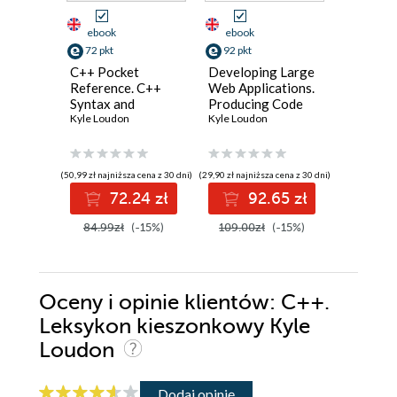
ebook
ebook
ebook
72 pkt
92 pkt
118 pkt
C++ Pocket
Developing Large
Masteri
Reference. C++
Web Applications.
Algorith
Syntax and
Producing Code
Kyle Loud
Fundamentals
Kyle Loudon
That Can Grow
Kyle Loudon
and Thrive
(50,99 zł najniższa cena z 30 dni)
(29,90 zł najniższa cena z 30 dni)
(83,40 zł najni
72.24 zł
92.65 zł
11
84.99zł
(-15%)
109.00zł
(-15%)
139.00
Oceny i opinie klientów: C++.
Leksykon kieszonkowy Kyle
Loudon
Dodaj opinię