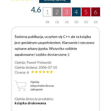
4.6
1
2
3
4
5
6
(0)
(1)
(1)
(3)
(5)
(3)
Świetna publikacja, uczyłem się C++ ale ta książka
jest genialnym uzupełnieniem. Klarownie i rzeczowo
opisane arkany języka. Wszystko solidnie
zapakowane i szybko dostarczone :)
Opinia: Paweł Poławski
Opinia dodana: 2006-07-10
Ocena: 6
Opinia
niepotwierdzona
zakupem
Opinia dotyczy produktu:
ksiązka drukowana