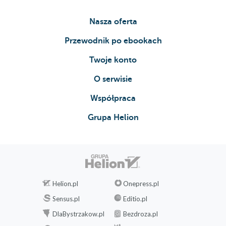
Deklaracje obiektów (91)
Nasza oferta
Dostęp do składowych (91)
Przewodnik po ebookach
Deklaracje danych składowych (92)
Twoje konto
Deklaracje funkcji składowych (96)
O serwisie
Poziomy dostępu do składowych (101)
Współpraca
Funkcje i klasy zaprzyjaźnione (102)
Grupa Helion
Konstruktory (104)
Destruktory (108)
Deklaracje zagnieżdżone (109)
Deklaracje zapowiadające (110)
Helion.pl
Onepress.pl
Struktury (111)
Sensus.pl
Editio.pl
Unie (111)
DlaBystrzakow.pl
Bezdroza.pl
Dziedziczenie (113)