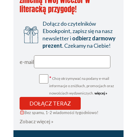
zmienią Twój wieczór w
literacką przygodę!
Operatory (48)
Wyrażenia (63)
Dołącz do czytelników
Zakres (63)
Ebookpoint, zapisz się na nasz
newsletter i
odbierz darmowy
Zakres lokalny (64)
prezent
. Czekamy na Ciebie!
Zakres klasy (64)
Zakres przestrzeni nazw (65)
e-mail
Zakres pliku (65)
*
Chcę otrzymywać na podany e-mail
Inne zakresy (66)
informacje o zniżkach, promocjach oraz
Obejmowanie zakresów (66)
nowościach wydawniczych.
więcej »
Deklaracje (67)
DOŁĄCZ TERAZ
Deklaracje zmiennych (68)
Bez spamu, 1-2 wiadomości tygodniowo!
Zobacz więcej »
Deklaracje funkcji (70)
Klasy pamięci (73)