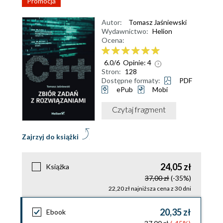
Promocja
Autor:
Tomasz Jaśniewski
Wydawnictwo:
Helion
Ocena:
6.0
/
6
Opinie:
4
Stron:
128
Dostępne formaty:
PDF
ePub
Mobi
Czytaj fragment
Zajrzyj do książki
24,05 zł
Książka
37,00 zł
(-35%)
22,20 zł najniższa cena z 30 dni
20,35 zł
Ebook