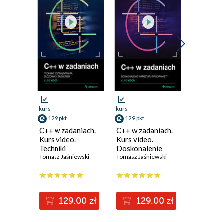
Promocja
kurs
kurs
ebook
ksi
129 pkt
129 pkt
37 pkt
C++ w zadaniach.
C++ w zadaniach.
C++. Za
Kurs video.
Kurs video.
zaawan
Techniki
Doskonalenie
Tomasz Ja
rozwiązywania
Tomasz Jaśniewski
warsztatu
Tomasz Jaśniewski
złożonych
programisty
zagadnień
(34,50 zł najni
129.00 zł
129.00 zł
3
69.00z