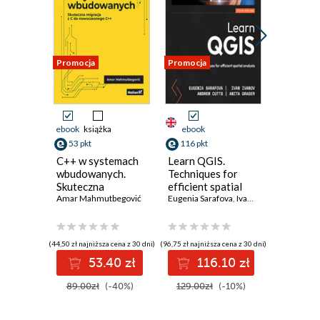
Promocja
Promocja
ebook
książka
ebook
książka
53 pkt
116 pkt
59 pkt
C++ w systemach
Learn QGIS.
Program
wbudowanych.
Techniques for
maturze 
Skuteczna
efficient spatial
C++
migracja z C do
Amar Mahmutbegović
analysis - Fifth
Eugenia Sarafova
,
Ivan Ivanov
,
Bartłomi
Andrew C
nowoczesnego
Edition
C++
(44,50 zł najniższa cena z 30 dni)
(96,75 zł najniższa cena z 30 dni)
53.40 zł
116.10 zł
5
89.00zł
(-40%)
129.00zł
(-10%)