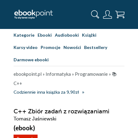
Kategorie
Ebooki
Audiobooki
Książki
Kursy video
Promocje
Nowości
Bestsellery
Darmowe ebooki
ebookpoint.pl
»
Informatyka
»
Programowanie
»
📚
C++
Codziennie inna książka za 9,90zł
C++ Zbiór zadań z rozwiązaniami
Tomasz Jaśniewski
(ebook)