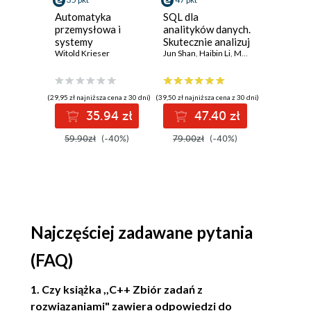
Automatyka
SQL dla
Analiza
przemysłowa i
analityków danych.
bayesow
systemy
Skutecznie analizuj
Pythonie
sterowania w
Witold Krieser
dane, wyciągaj
Jun Shan
,
Haibin Li
,
Matt Goldwasser
Praktyc
Osvaldo M
,
Up
pigułce
wartościowe
przewod
wnioski i opanuj
modelow
zaawansowany
probabil
(29,95 zł najniższa cena z 30 dni)
(39,50 zł najniższa cena z 30 dni)
(44,50 zł najni
SQL na potrzeby
Wydanie 
35.94 zł
47.40 zł
5
praktycznych
zastosowań.
59.90zł
(-40%)
79.00zł
(-40%)
89.00z
Wydanie IV
Najczęściej zadawane pytania
(FAQ)
1. Czy książka ,,C++ Zbiór zadań z
rozwiązaniami" zawiera odpowiedzi do