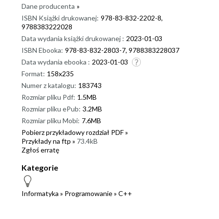
Dane producenta
»
ISBN Książki drukowanej:
978-83-832-2202-8,
9788383222028
Data wydania książki drukowanej :
2023-01-03
ISBN Ebooka:
978-83-832-2803-7, 9788383228037
Data wydania ebooka :
2023-01-03
Format:
158x235
Numer z katalogu:
183743
Rozmiar pliku Pdf:
1.5MB
Rozmiar pliku ePub:
3.2MB
Rozmiar pliku Mobi:
7.6MB
Pobierz przykładowy rozdział PDF »
Przykłady na ftp »
73.4kB
Zgłoś erratę
Kategorie
Informatyka
»
Programowanie
»
C++