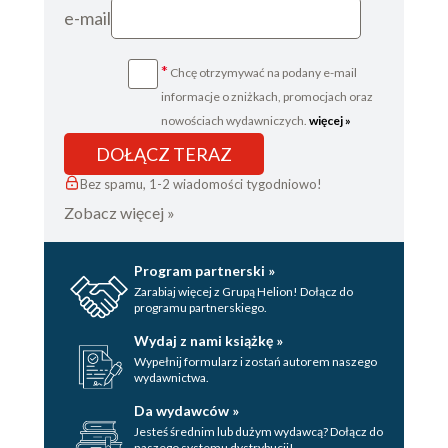
e-mail
*
Chcę otrzymywać na podany e-mail
informacje o zniżkach, promocjach oraz
nowościach wydawniczych.
więcej »
DOŁĄCZ TERAZ
Bez spamu, 1-2 wiadomości tygodniowo!
Zobacz więcej »
Program partnerski »
Zarabiaj więcej z Grupą Helion! Dołącz do
programu partnerskiego.
Wydaj z nami książkę »
Wypełnij formularz i zostań autorem naszego
wydawnictwa.
Da wydawców »
Jesteś średnim lub dużym wydawcą? Dołącz do
naszego systemu dystrybucji!