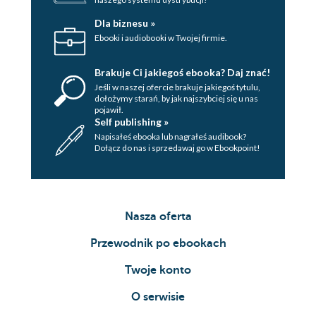
Dla biznesu »
Ebooki i audiobooki w Twojej firmie.
Brakuje Ci jakiegoś ebooka? Daj znać!
Jeśli w naszej ofercie brakuje jakiegoś tytulu,
dołożymy starań, by jak najszybciej się u nas
pojawił.
Self publishing »
Napisałeś ebooka lub nagrałeś audibook?
Dołącz do nas i sprzedawaj go w Ebookpoint!
Nasza oferta
Przewodnik po ebookach
Twoje konto
O serwisie