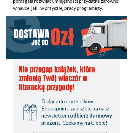
pomagają rozwijać umiejętności przydatne zarówno
w nauce, jak i w przyszłej pracy programisty.
Nie przegap książek, które
zmienią Twój wieczór w
literacką przygodę!
Dołącz do czytelników
Ebookpoint, zapisz się na nasz
newsletter i
odbierz darmowy
prezent
. Czekamy na Ciebie!