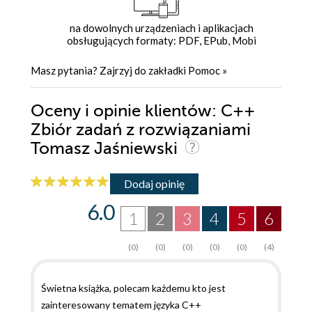
na dowolnych urządzeniach i aplikacjach
obsługujących formaty: PDF, EPub, Mobi
Masz pytania? Zajrzyj do zakładki
Pomoc
»
Oceny i opinie klientów: C++
Zbiór zadań z rozwiązaniami
Tomasz Jaśniewski
Dodaj opinię
6.0
1
2
3
4
5
6
(0)
(0)
(0)
(0)
(0)
(4)
Świetna książka, polecam każdemu kto jest
zainteresowany tematem języka C++