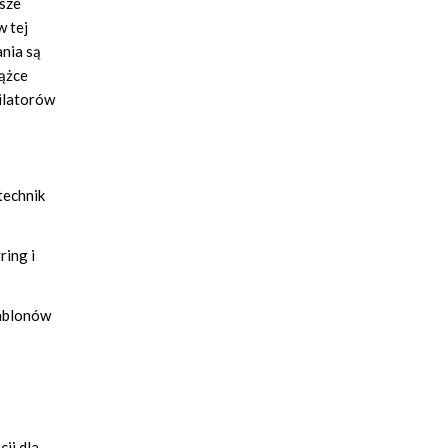
wsze
w tej
nia są
iążce
ilatorów
technik
ring i
zablonów
ji dla