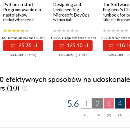
Python na start!
Designing and
The Software
Programowanie dla
Implementing
Engineer's Lib
nastolatków
Microsoft DevOps
runbook for b
Michał Wiszniewski
Solutions AZ 400
Werner Rall
reliable syste
Michelle Brenne
Certification Guide.
a resilient car
Gain Azure DevOps
expertise, pass the
(23,40 zł najniższa cena z 30 dni)
(139,00 zł najniższa cena z 30 dni)
(129,00 zł najniższa c
AZ-400 with
25.35 zł
125.10 zł
116.1
confidence, and
boost your cloud
39.00zł
(-35%)
139.00zł
(-10%)
129.00zł
(-
career
 50 efektywnych sposobów na udoskonale
(10)
rs
5.6
1
2
3
4
(0)
(0)
(0)
(1)