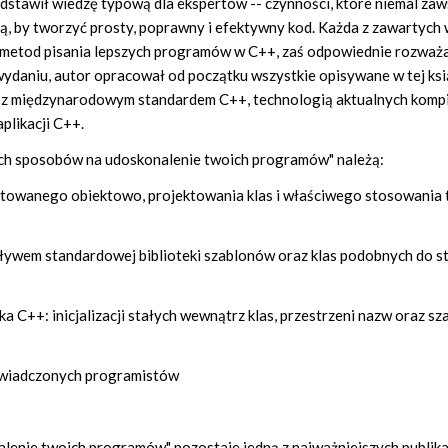
edstawił wiedzę typową dla ekspertów -- czynności, które niemal za
ą, by tworzyć prosty, poprawny i efektywny kod. Każda z zawartych 
m metod pisania lepszych programów w C++, zaś odpowiednie rozważa
ydaniu, autor opracował od początku wszystkie opisywane w tej ks
y z międzynarodowym standardem C++, technologią aktualnych komp
plikacji C++.
ych sposobów na udoskonalenie twoich programów" należą:
ntowanego obiektowo, projektowania klas i właściwego stosowania 
pływem standardowej biblioteki szablonów oraz klas podobnych do st
 C++: inicjalizacji stałych wewnątrz klas, przestrzeni nazw oraz s
świadczonych programistów
enie twoich programów" pozostaje jedną z najważniejszych publikac