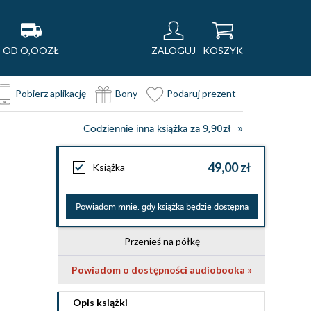
OD O,OOZŁ
ZALOGUJ
KOSZYK
Pobierz aplikację
Bony
Podaruj prezent
Codziennie inna książka za 9,90zł
49,00 zł
Książka
Powiadom mnie, gdy książka będzie dostępna
Przenieś na półkę
Powiadom o dostępności audiobooka »
Opis
książki