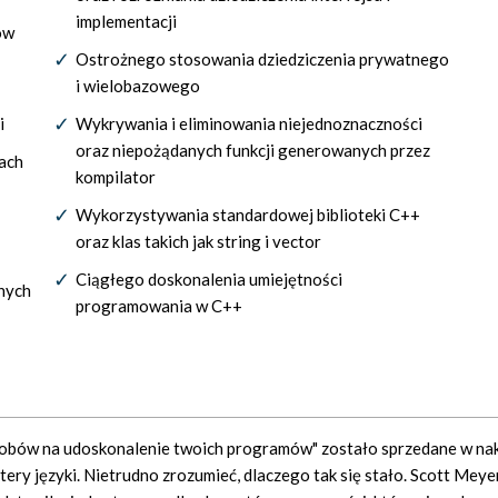
implementacji
ów
Ostrożnego stosowania dziedziczenia prywatnego
i wielobazowego
i
Wykrywania i eliminowania niejednoznaczności
oraz niepożądanych funkcji generowanych przez
ach
kompilator
Wykorzystywania standardowej biblioteki C++
oraz klas takich jak string i vector
Ciągłego doskonalenia umiejętności
onych
programowania w C++
sobów na udoskonalenie twoich programów" zostało sprzedane w na
ery języki. Nietrudno zrozumieć, dlaczego tak się stało. Scott Meye