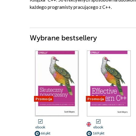
każdego programisty pracującego z C++.
Wybrane bestsellery
Promocja
Promocja
ebook
ebook
66 pkt
169 pkt