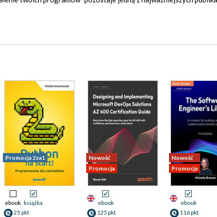
Promocja 2za1
Nowość
Nowość
Promocja
Promocja
ebook
książka
ebook
ebook
25 pkt
125 pkt
116 pkt