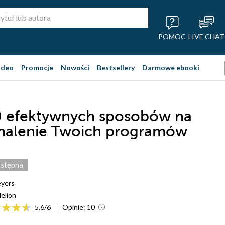
POMOC
LIVE CHAT
ideo
Promocje
Nowości
Bestsellery
Darmowe ebooki
0 efektywnych sposobów na
nalenie Twoich programów
stępna
eyers
elion
5.6
/
6
Opinie:
10