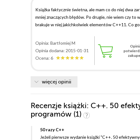
Książka faktycznie świetna, ale mam co do niej dwa za
mniej znaczących błędów. Po drugie, nie wiem czy to w
brakuje w niej jakichkolwiek elementów C++11. Co gor
gdyby dopiero wprowadzono C++ 98 (na przykład opisuj
nierealne). Nie mniej jednak, jeżeli ktoś potrzebuje do
Opinia: Bartłomiej M
Opini
języku polskim lepszą pozycję (no, chyba że starsze wy
Opinia dodana: 2015-01-31
potwierd
zakup
Ocena: 6
więcej opinii
Recenzje
książki
: C++. 50 efek
programów (1)
50 razy C++
Jeżeli pierwsze wydanie książki "C++. 50 efekty