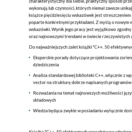
charakterystyczny dla siebie, praktyczny sposób prz
wykonują lub czynności, których niemal zawsze unikaj
książce pięćdziesięciu wskazówek jest streszczenie
poparte konkretnymi przykładami. Z myślą o nowym w
wskazówki. Wynik jego pracy jest wyjątkowo zgodn
oraz najnowszymi trendami w świecie rzeczywistych a
Do najważniejszych zalet książki "C++. 50 efektywn
Eksperckie porady dotyczące projektowania zorie
dziedziczenia
Analiza standardowej biblioteki C++, włącznie z w
vector na strukturę dobrze napisanych programów
Rozważania na temat najnowszych możliwości języka
składowych
Wiedza będąca zwykle w posiadaniu wyłącznie do
Książka "C++. 50 efektywnych sposobów na udoskonal