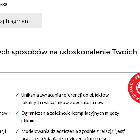
ękka
aj fragment
ych sposobów na udoskonalenie Twoich
Unikania zwracania referencji do obiektów
lokalnych i wskaźników z operatora new
new i
Ograniczania zależności kompilacyjnych między
plikami
cji
Modelowania dziedziczenia zgodnie z relacją "jest"
oraz rozróżniania dziedziczenia interfejsu i