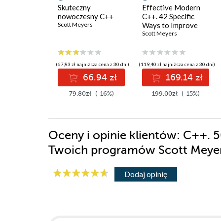
Skuteczny
Effective Modern
nowoczesny C++
C++. 42 Specific
Scott Meyers
Ways to Improve
Your Use of C++11
Scott Meyers
and C++14
(67,83 zł najniższa cena z 30 dni)
(119,40 zł najniższa cena z 30 dni)
66.94 zł
169.14 zł
79.80zł
(-16%)
199.00zł
(-15%)
Oceny i opinie klientów: C++.
Twoich programów Scott Meye
Dodaj opinię