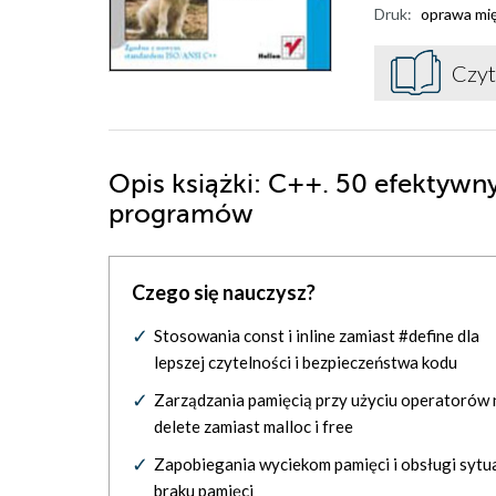
Druk:
oprawa mi
Czyt
Opis
książki
: C++. 50 efektywn
programów
Czego się nauczysz?
Stosowania const i inline zamiast #define dla
lepszej czytelności i bezpieczeństwa kodu
Zarządzania pamięcią przy użyciu operatorów 
delete zamiast malloc i free
Zapobiegania wyciekom pamięci i obsługi sytua
braku pamięci