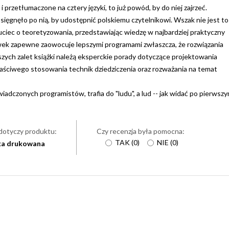
przetłumaczone na cztery języki, to już powód, by do niej zajrzeć.
sięgnęło po nią, by udostępnić polskiemu czytelnikowi. Wszak nie jest to
 uciec o teoretyzowania, przedstawiając wiedzę w najbardziej praktyczny
wek zapewne zaowocuje lepszymi programami zwłaszcza, że rozwiązania
zych zalet książki należą eksperckie porady dotyczące projektowania
aściwego stosowania technik dziedziczenia oraz rozważania na temat
adczonych programistów, trafia do "ludu", a lud -- jak widać po pierwszy
dotyczy produktu:
Czy recenzja była pomocna:
TAK
(
0
)
NIE
(
0
)
ka drukowana