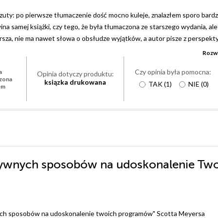
rzuty: po pierwsze tłumaczenie dość mocno kuleje, znalazłem sporo bardzi
ina samej książki, czy tego, że była tłumaczona ze starszego wydania, ale
sza, nie ma nawet słowa o obsłudze wyjątków, a autor pisze z perspekty
e co robić, gdy kompilator nie obsługuje namespace'ów, co obecnie jes
Rozwi
brze zapoznać się z "rdzennym" C++98 (na przykład na zajęcia), to ciężko z
Czy opinia była pomocna:
a
dania Stroustrupa).
Opinia dotyczy produktu:
zona
ksiązka drukowana
TAK
(
1
)
NIE
(
0
)
em
tywnych sposobów na udoskonalenie Tw
wnych sposobów na udoskonalenie twoich programów" Scotta Meyersa