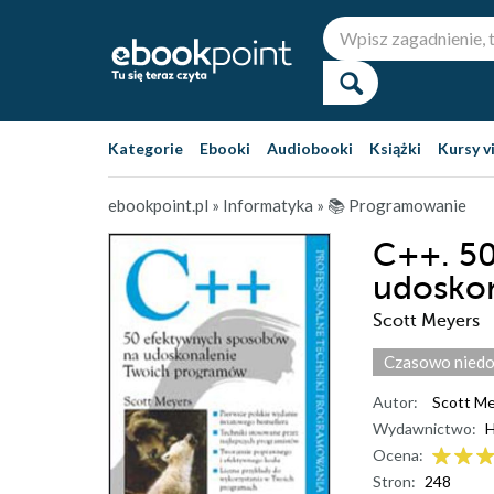
Kategorie
Ebooki
Audiobooki
Książki
Kursy v
ebookpoint.pl
»
Informatyka
»
📚 Programowanie
C++. 5
udosko
Scott Meyers
Czasowo niedo
Autor:
Scott M
Wydawnictwo:
H
Ocena:
Stron:
248