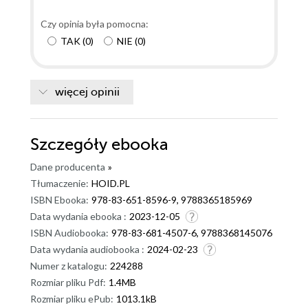
Czy opinia była pomocna:
TAK
(
0
)
NIE
(
0
)
więcej opinii
Szczegóły
ebooka
Dane producenta
»
Tłumaczenie:
HOID.PL
ISBN Ebooka:
978-83-651-8596-9, 9788365185969
Data wydania ebooka :
2023-12-05
ISBN Audiobooka:
978-83-681-4507-6, 9788368145076
Data wydania audiobooka :
2024-02-23
Numer z katalogu:
224288
Rozmiar pliku Pdf:
1.4MB
Rozmiar pliku ePub:
1013.1kB