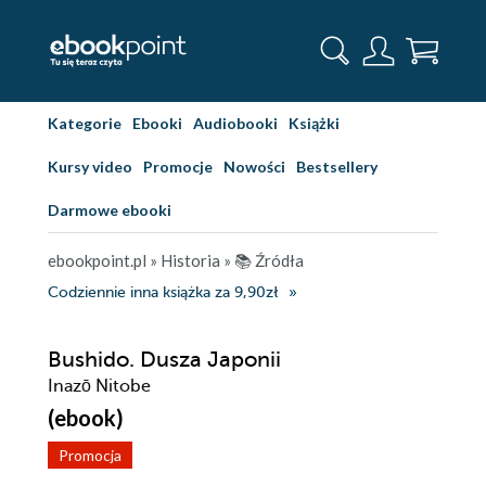
Kategorie
Ebooki
Audiobooki
Książki
Kursy video
Promocje
Nowości
Bestsellery
Darmowe ebooki
ebookpoint.pl
»
Historia
»
📚 Źródła
Codziennie inna książka za 9,90zł
Bushido. Dusza Japonii
Inazō Nitobe
(ebook)
Promocja