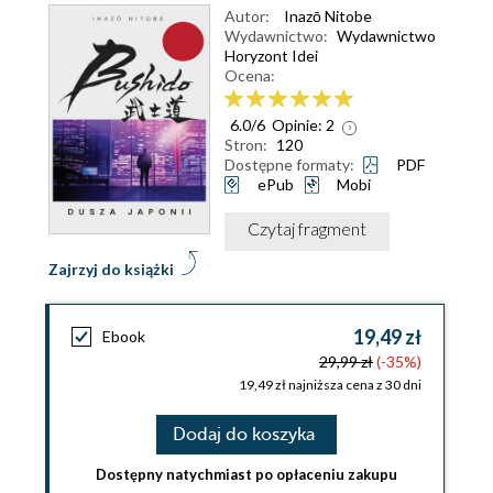
Autor:
Inazō Nitobe
Wydawnictwo:
Wydawnictwo
Horyzont Idei
Ocena:
6.0
/
6
Opinie:
2
Stron:
120
Dostępne formaty:
PDF
ePub
Mobi
Czytaj fragment
Zajrzyj do książki
19,49 zł
Ebook
29,99 zł
(-35%)
19,49 zł najniższa cena z 30 dni
Dodaj do koszyka
Dostępny natychmiast po opłaceniu zakupu