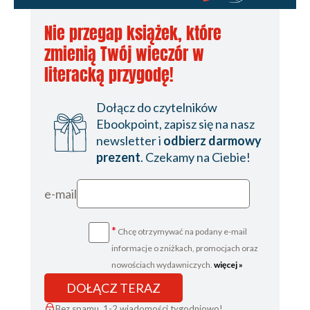
Nie przegap książek, które
zmienią Twój wieczór w
literacką przygodę!
Dołącz do czytelników
Ebookpoint, zapisz się na nasz
newsletter i
odbierz darmowy
prezent
. Czekamy na Ciebie!
e-mail
*
Chcę otrzymywać na podany e-mail
informacje o zniżkach, promocjach oraz
nowościach wydawniczych.
więcej »
DOŁĄCZ TERAZ
Bez spamu, 1-2 wiadomości tygodniowo!