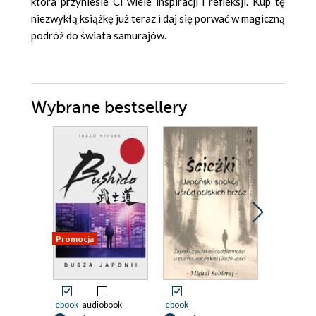
która przyniesie Ci wiele inspiracji i refleksji. Kup tę
niezwykłą książkę już teraz i daj się porwać w magiczną
podróż do świata samurajów.
Wybrane bestsellery
Promocja
Promocja
ebook
audiobook
ebook
ebook