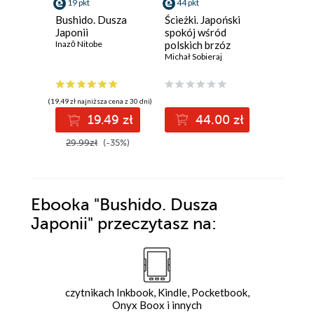
19 pkt
44 pkt
55 pkt
Bushido. Dusza
Ścieżki. Japoński
Władza i
Japonii
spokój wśród
Tysiąc la
Inazō Nitobe
polskich brzóz
technolo
Michał Sobieraj
dobroby
Daron Ac
(19,49 zł najniższa cena z 30 dni)
(48,24 zł najni
19.49 zł
44.00 zł
5
29.99zł
(-35%)
72.00z
Ebooka
"Bushido. Dusza
Japonii"
przeczytasz na:
czytnikach Inkbook, Kindle, Pocketbook,
Onyx Boox i innych