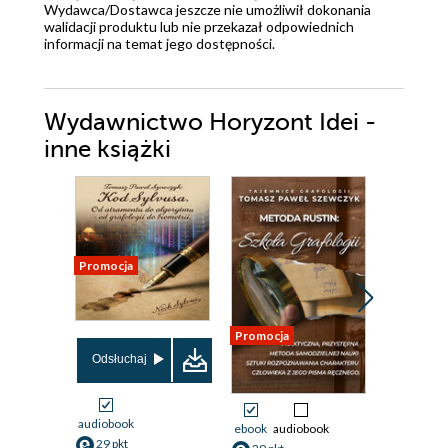
Wydawca/Dostawca jeszcze nie umożliwił dokonania
walidacji produktu lub nie przekazał odpowiednich
informacji na temat jego dostępności.
Wydawnictwo Horyzont Idei -
inne książki
Promocja
Promocja
Promocja
Odsłuchaj
audiobook
ebook
audiobook
ebook
aud
29 pkt