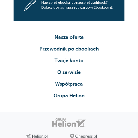
Napisałeś ebooka lub nagrałeś audibook?
Dołącz do nas i sprzedawaj go w Ebookpoint!
Nasza oferta
Przewodnik po ebookach
Twoje konto
O serwisie
Współpraca
Grupa Helion
Helion.pl
Onepress.pl