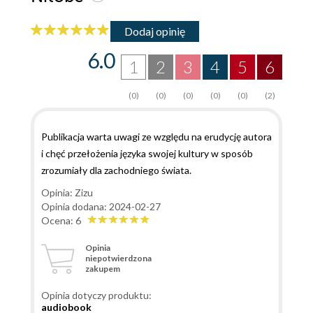
Dodaj opinię
6.0
1
2
3
4
5
6
(0)
(0)
(0)
(0)
(0)
(2)
Publikacja warta uwagi ze względu na erudycję autora
i chęć przełożenia języka swojej kultury w sposób
zrozumiały dla zachodniego świata.
Opinia: Zizu
Opinia dodana: 2024-02-27
Ocena: 6
Opinia
niepotwierdzona
zakupem
Opinia dotyczy produktu:
audiobook