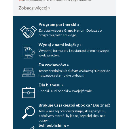
Zobacz więcej »
Program partnerski »
Zarabiaj więcej z Grupą Helion! Dołącz do
programu partnerskiego.
Wydaj z nami książkę »
Wypełnij formularz i zostań autorem naszego
wydawnictwa.
Da wydawców »
Jesteś średnim lub dużym wydawcą? Dołącz do
naszego systemu dystrybucji!
Dla biznesu »
Ebooki i audiobooki w Twojej firmie.
Brakuje Ci jakiegoś ebooka? Daj znać!
Jeśli w naszej ofercie brakuje jakiegoś tytulu,
dołożymy starań, by jak najszybciej się u nas
pojawił.
Self publishing »