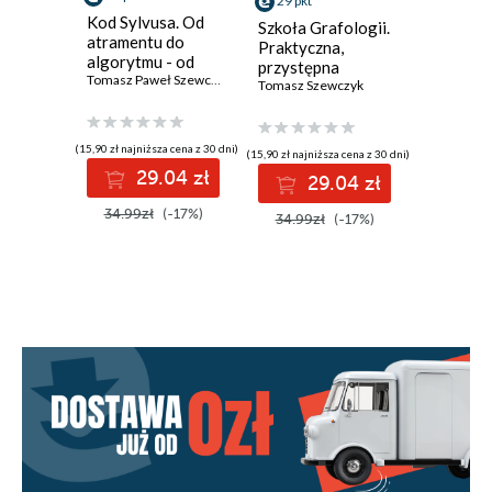
29 pkt
24 pkt
Kod Sylvusa. Od
Szkoła Grafologii.
Miłość. 
atramentu do
Praktyczna,
żywa fil
algorytmu - od
przystępna
miłości i
grafologii do
Tomasz Paweł Szewczyk
metoda
Tomasz Szewczyk
seksualn
Lao Russel
biometrii
samodzielnej nauki
sztuki
rozpoznawania
(15,90 zł najniższa cena z 30 dni)
(15,90 zł najniższa cena z 30 dni)
(24,57 zł najni
charakteru
29.04 zł
29.04 zł
2
człowieka z jego
pisma ręcznego
34.99zł
(-17%)
34.99zł
(-17%)
34.99z