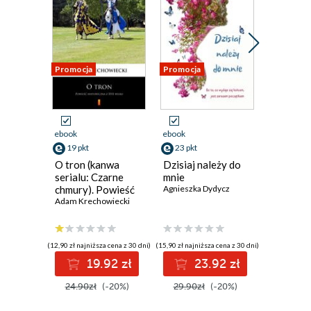
Promocja
Promocja
Promocja
ebook
ebook
ebook
19 pkt
23 pkt
23 pkt
O tron (kanwa
Dzisiaj należy do
Marzeni
serialu: Czarne
mnie
termine
chmury). Powieść
Agnieszka Dydycz
Agnieszka
historyczna z XVII
Adam Krechowiecki
wieku
(12,90 zł najniższa cena z 30 dni)
(15,90 zł najniższa cena z 30 dni)
(15,90 zł najni
19.92 zł
23.92 zł
2
24.90zł
(-20%)
29.90zł
(-20%)
29.90z