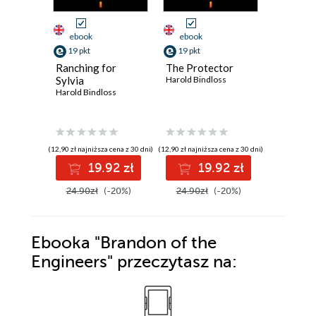
ebook
ebook
ebook
19 pkt
19 pkt
19 pkt
Ranching for
The Protector
The Imp
Sylvia
Harold Bindloss
Harold Bi
Harold Bindloss
(12,90 zł najniższa cena z 30 dni)
(12,90 zł najniższa cena z 30 dni)
(12,90 zł najni
19.92 zł
19.92 zł
1
24.90zł
(-20%)
24.90zł
(-20%)
24.90z
Ebooka
"Brandon of the
Engineers"
przeczytasz na: