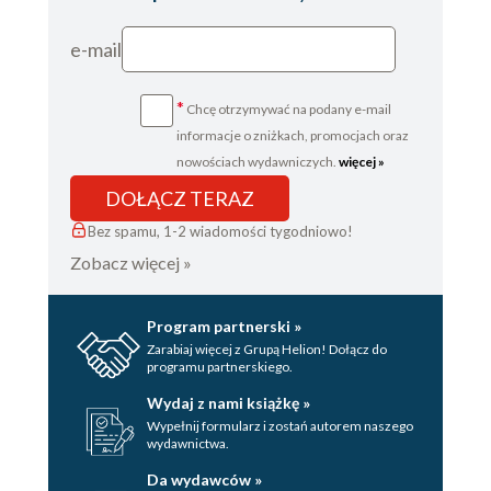
e-mail
*
Chcę otrzymywać na podany e-mail
informacje o zniżkach, promocjach oraz
nowościach wydawniczych.
więcej »
DOŁĄCZ TERAZ
Bez spamu, 1-2 wiadomości tygodniowo!
Zobacz więcej »
Program partnerski »
Zarabiaj więcej z Grupą Helion! Dołącz do
programu partnerskiego.
Wydaj z nami książkę »
Wypełnij formularz i zostań autorem naszego
wydawnictwa.
Da wydawców »