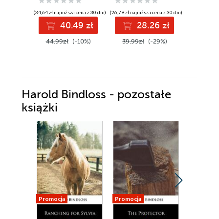
(34,64 zł najniższa cena z 30 dni)
(26,79 zł najniższa cena z 30 dni)
(24,27 zł najni
40.49 zł
28.26 zł
2
44.99zł
(-10%)
39.99zł
(-29%)
34.99z
Harold Bindloss - pozostałe
książki
Promocja
Promocja
Promocja