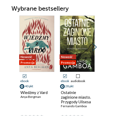
Wybrane bestsellery
Nowość
Nowość
Promocja
Promocja
Promocja
ebook
ebook
audiobook
ebook
aud
40 pkt
28 pkt
24 pkt
Wiedźmy z Vard
Ostatnie
Ostatnia
Anya Bergman
zaginione miasto.
Fernando
Przygody Ulisesa
Vidala. Tom 2
Fernando Gamboa