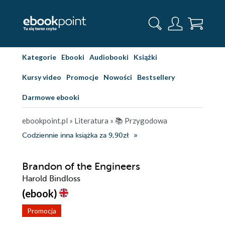
Kategorie
Ebooki
Audiobooki
Książki
Kursy video
Promocje
Nowości
Bestsellery
Darmowe ebooki
ebookpoint.pl
»
Literatura
»
📚 Przygodowa
Codziennie inna książka za 9,90zł
Brandon of the Engineers
Harold Bindloss
(ebook)
Promocja