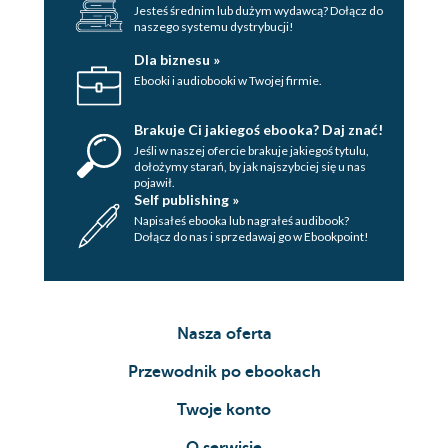
Jesteś średnim lub dużym wydawcą? Dołącz do
naszego systemu dystrybucji!
Dla biznesu »
Ebooki i audiobooki w Twojej firmie.
Brakuje Ci jakiegoś ebooka? Daj znać!
Jeśli w naszej ofercie brakuje jakiegoś tytulu,
dołożymy starań, by jak najszybciej się u nas
pojawił.
Self publishing »
Napisałeś ebooka lub nagrałeś audibook?
Dołącz do nas i sprzedawaj go w Ebookpoint!
Nasza oferta
Przewodnik po ebookach
Twoje konto
O serwisie