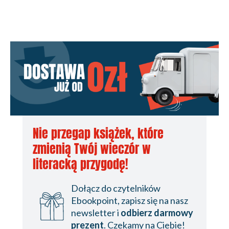
Nie przegap książek, które
zmienią Twój wieczór w
literacką przygodę!
Dołącz do czytelników
Ebookpoint, zapisz się na nasz
newsletter i
odbierz darmowy
prezent
. Czekamy na Ciebie!