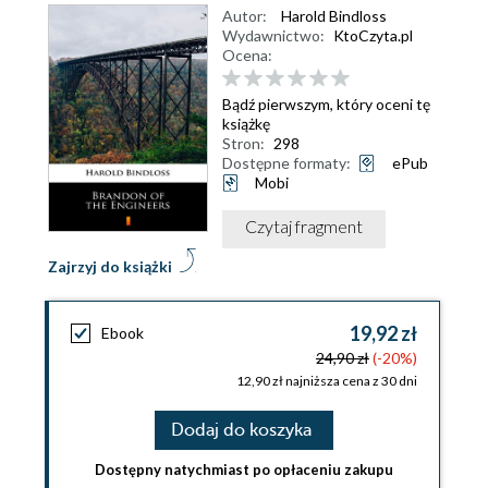
Autor:
Harold Bindloss
Wydawnictwo:
KtoCzyta.pl
Ocena:
Bądź pierwszym, który oceni tę
książkę
Stron:
298
Dostępne formaty:
ePub
Mobi
Czytaj fragment
Zajrzyj do książki
19,92 zł
Ebook
24,90 zł
(-20%)
12,90 zł najniższa cena z 30 dni
Dodaj do koszyka
Dostępny natychmiast po opłaceniu zakupu