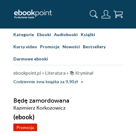
Kategorie
Ebooki
Audiobooki
Książki
Kursy video
Promocje
Nowości
Bestsellery
Darmowe ebooki
ebookpoint.pl
»
Literatura
»
📚 Kryminał
Codziennie inna książka za 9,90zł
Będę zamordowana
Kazimierz Korkozowicz
(ebook)
Promocja