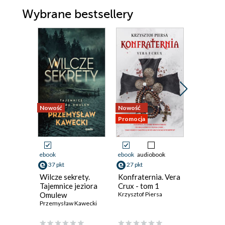
Wybrane bestsellery
Nowość
Nowość
Bestseller
Promocja
Nowość
Promocja
ebook
ebook
audiobook
ebook
aud
37 pkt
27 pkt
31 pkt
Wilcze sekrety.
Konfraternia. Vera
Jezioro 
Tajemnice jeziora
Crux - tom 1
Inspekt
Omulew
Krzysztof Piersa
Szeptyck
Przemysław Kawecki
Jędrzej Pa