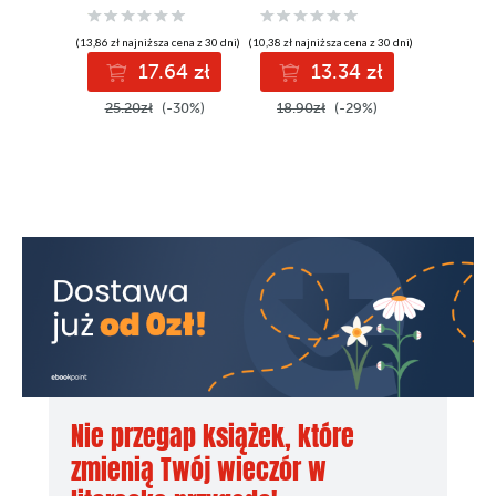
(13,86 zł najniższa cena z 30 dni)
(10,38 zł najniższa cena z 30 dni)
(10,38 zł najni
17.64 zł
13.34 zł
1
25.20zł
(-30%)
18.90zł
(-29%)
18.90z
Nie przegap książek, które
zmienią Twój wieczór w