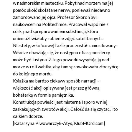
w nadmorskim miasteczku. Pobyt nad morzem ma jej
pomóc ukoić skołatane nerwy, ponieważ niedawno
zamordowano jej ojca. Profesor Skoroń był
naukowcem na Politechnice. Pracował wspólnie z
córką nad spreparowaniem substancji, która
uniemożliwiałaby robienie zdjęć satelitarnych.
Niestety, w końcowej fazie prac został zamordowany.
Władze obawiają się, że następna ofiarą mordercy
może być Justyna. Z tego powodu wysyłają ją nad
morze w roli wabika, aby tam sprowokowała złoczyńcę
do kolejnego mordu.
Książka ma bardzo ciekawy sposób narracji –
większość akcji opisywana jest przez główną
bohaterkę w formie pamiętnika.
Konstrukcja powieści jest misterna i sporo w niej
zaskakujących zwrotów akcji. Całość da się czytać, i to
całkiem dobrze.
[Katarzyna Piwowarczyk-Atys, KlubMOrd.com]