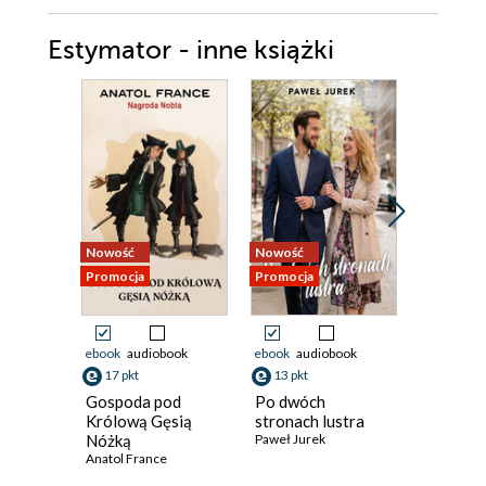
Estymator - inne książki
Nowość
Nowość
Promocja
Promocja
Promocja
ebook
audiobook
ebook
audiobook
ebook
aud
17 pkt
13 pkt
13 pkt
Gospoda pod
Po dwóch
Sztylet 
Królową Gęsią
stronach lustra
Jacek Joa
Nóżką
Paweł Jurek
Anatol France