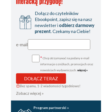
literacką przygodę!
Dołącz do czytelników
Ebookpoint, zapisz się na nasz
newsletter i
odbierz darmowy
prezent
. Czekamy na Ciebie!
e-mail
*
Chcę otrzymywać na podany e-mail
informacje o zniżkach, promocjach oraz
nowościach wydawniczych.
więcej »
DOŁĄCZ TERAZ
Bez spamu, 1-2 wiadomości tygodniowo!
Zobacz więcej »
Program partnerski »