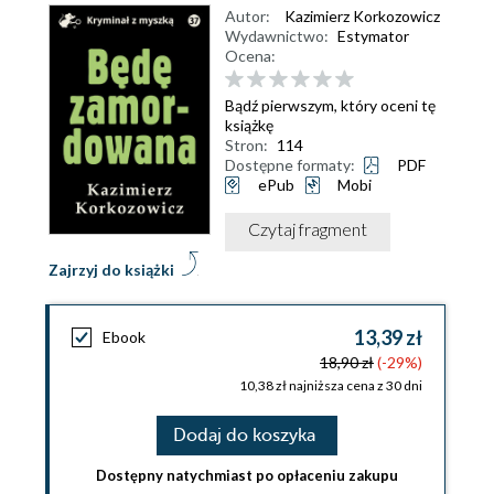
Autor:
Kazimierz Korkozowicz
Wydawnictwo:
Estymator
Ocena:
Bądź pierwszym, który oceni tę
książkę
Stron:
114
Dostępne formaty:
PDF
ePub
Mobi
Czytaj fragment
Zajrzyj do książki
13,39 zł
Ebook
18,90 zł
(-29%)
10,38 zł najniższa cena z 30 dni
Dodaj do koszyka
Dostępny natychmiast po opłaceniu zakupu