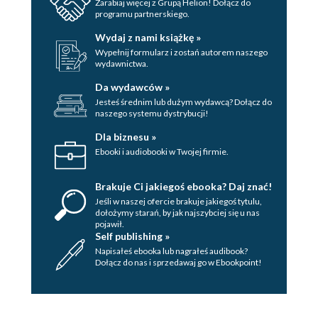
Zarabiaj więcej z Grupą Helion! Dołącz do
programu partnerskiego.
Wydaj z nami książkę »
Wypełnij formularz i zostań autorem naszego
wydawnictwa.
Da wydawców »
Jesteś średnim lub dużym wydawcą? Dołącz do
naszego systemu dystrybucji!
Dla biznesu »
Ebooki i audiobooki w Twojej firmie.
Brakuje Ci jakiegoś ebooka? Daj znać!
Jeśli w naszej ofercie brakuje jakiegoś tytulu,
dołożymy starań, by jak najszybciej się u nas
pojawił.
Self publishing »
Napisałeś ebooka lub nagrałeś audibook?
Dołącz do nas i sprzedawaj go w Ebookpoint!