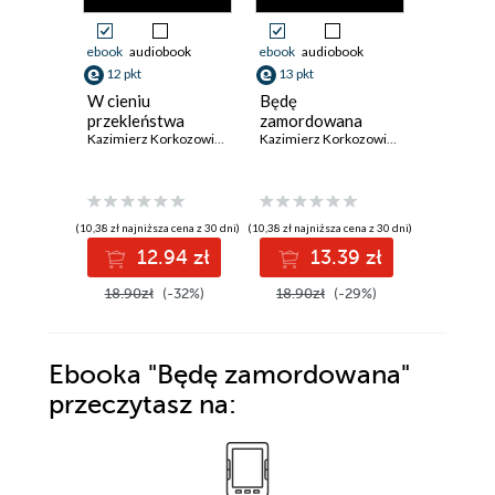
ebook
audiobook
ebook
audiobook
ebook
aud
12 pkt
13 pkt
13 pkt
W cieniu
Będę
Dom w g
przekleństwa
zamordowana
Kazimierz Korkozowicz
Kazimierz Korkozowicz
(10,38 zł najniższa cena z 30 dni)
(10,38 zł najniższa cena z 30 dni)
(10,38 zł najni
12.94 zł
13.39 zł
1
18.90zł
(-32%)
18.90zł
(-29%)
18.90z
Ebooka
"Będę zamordowana"
przeczytasz na: