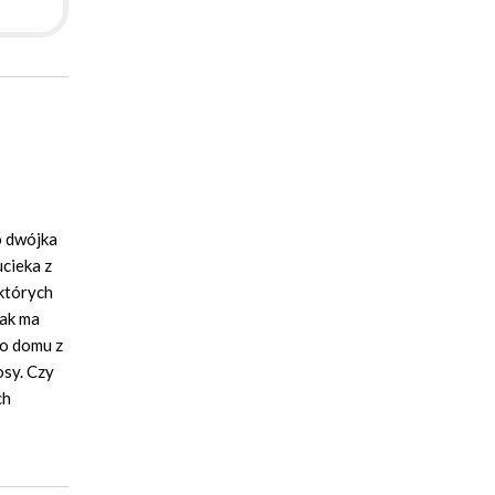
o dwójka
ucieka z
 których
pak ma
go domu z
osy. Czy
ch