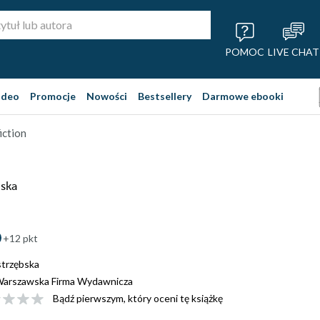
POMOC
LIVE CHAT
ideo
Promocje
Nowości
Bestsellery
Darmowe ebooki
iction
bska
+12 pkt
strzębska
arszawska Firma Wydawnicza
Bądź pierwszym, który oceni tę książkę