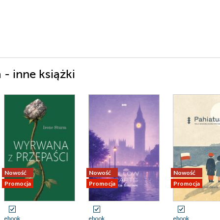
 inne książki
Nowość
Nowość
Nowość
Promocja
Promocja
Promocja
ebook
ebook
ebook