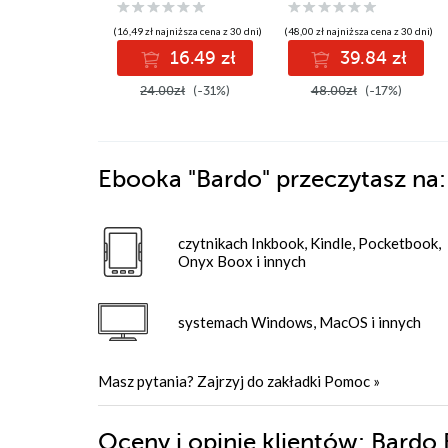
(16,49 zł najniższa cena z 30 dni)
(48,00 zł najniższa cena z 30 dni)
16.49 zł
39.84 zł
24.00zł
(-31%)
48.00zł
(-17%)
Ebooka
"Bardo"
przeczytasz na:
czytnikach Inkbook, Kindle, Pocketbook,
Onyx Boox i innych
systemach Windows, MacOS i innych
Masz pytania? Zajrzyj do zakładki
Pomoc
»
Oceny i opinie klientów: Bardo