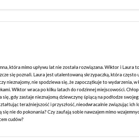
nna, która mimo upływu lat nie została rozwiązana. Wiktor i Laura t
szcze się poznali. Laura jest utalentowaną skrzypaczką, która często 
zy nieznajomy, nie spodziewa się, że zapoczątkuje to wydarzenia, w
ękami. Wiktor wraca po kilku latach do rodzinnej miejscowości. Chło
nia się, gdy zastaje nieznajomą dziewczynę śpiącą na podłodze swoje
ształtując teraźniejszość i przyszłość, nieodwracalnie związując ich l
ją się nie do pokonania? Czy zaufają sobie nawzajem mimo wzajemny
scem cudów?