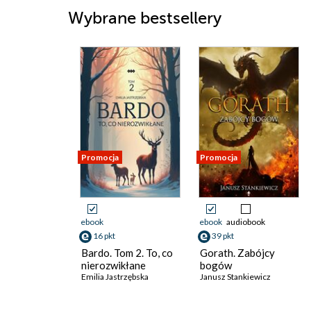
Wybrane bestsellery
Promocja
Promocja
ebook
ebook
audiobook
16 pkt
39 pkt
Bardo. Tom 2. To, co
Gorath. Zabójcy
nierozwikłane
bogów
Emilia Jastrzębska
Janusz Stankiewicz