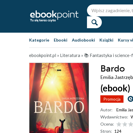
Kategorie
Ebooki
Audiobooki
Książki
Kursy v
ebookpoint.pl
»
Literatura
»
📚 Fantastyka i science-f
Bardo
Emilia Jastrzę
(ebook)
Promocja
Autor:
Emilia Ja
Wydawnictwo:
W
Ocena:
Stron:
124