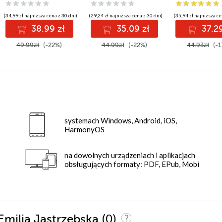
(34,99 zł najniższa cena z 30 dni)
(29,24 zł najniższa cena z 30 dni)
(35,94 zł najniższa ce
38.99 zł
35.09 zł
37.29
49.99zł
(-22%)
44.99zł
(-22%)
44.93zł
(-1
systemach Windows, Android, iOS,
HarmonyOS
na dowolnych urządzeniach i aplikacjach
obsługujących formaty: PDF, EPub, Mobi
(0)
 Emilia Jastrzębska