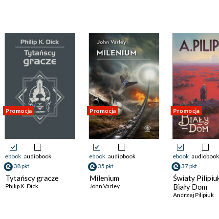
Promocja
Promocja
Promocja
ebook
audiobook
ebook
audiobook
ebook
audiobook
38 pkt
35 pkt
37 pkt
Tytańscy gracze
Milenium
Światy Pilipiu
Philip K. Dick
John Varley
Biały Dom
Andrzej Pilipiuk