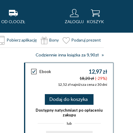
OD O,OOZŁ
ZALOGUJ
KOSZYK
Pobierz aplikację
Bony
Podaruj prezent
Codziennie inna książka za 9,90zł
12,97 zł
Ebook
18,20 zł
(-29%)
12,52 zł najniższa cena z 30 dni
Dodaj do koszyka
Dostępny natychmiast po opłaceniu
zakupu
lub