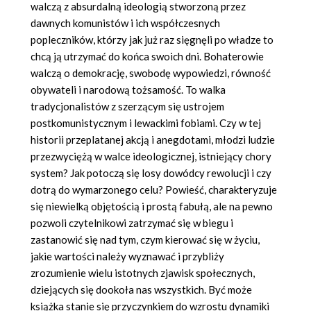
walczą z absurdalną ideologią stworzoną przez
dawnych komunistów i ich współczesnych
popleczników, którzy jak już raz sięgnęli po władze to
chcą ją utrzymać do końca swoich dni. Bohaterowie
walczą o demokrację, swobodę wypowiedzi, równość
obywateli i narodową tożsamość. To walka
tradycjonalistów z szerzącym się ustrojem
postkomunistycznym i lewackimi fobiami. Czy w tej
historii przeplatanej akcją i anegdotami, młodzi ludzie
przezwyciężą w walce ideologicznej, istniejący chory
system? Jak potoczą się losy dowódcy rewolucji i czy
dotrą do wymarzonego celu? Powieść, charakteryzuje
się niewielką objętością i prostą fabułą, ale na pewno
pozwoli czytelnikowi zatrzymać się w biegu i
zastanowić się nad tym, czym kierować się w życiu,
jakie wartości należy wyznawać i przybliży
zrozumienie wielu istotnych zjawisk społecznych,
dziejących się dookoła nas wszystkich. Być może
książka stanie się przyczynkiem do wzrostu dynamiki