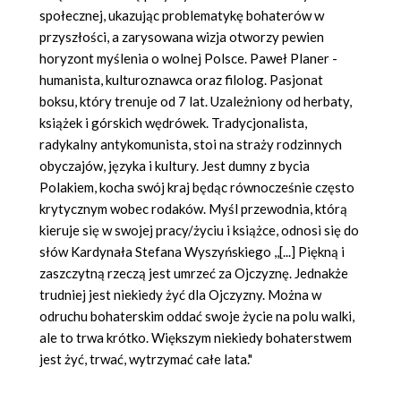
społecznej, ukazując problematykę bohaterów w
przyszłości, a zarysowana wizja otworzy pewien
horyzont myślenia o wolnej Polsce. Paweł Planer -
humanista, kulturoznawca oraz filolog. Pasjonat
boksu, który trenuje od 7 lat. Uzależniony od herbaty,
książek i górskich wędrówek. Tradycjonalista,
radykalny antykomunista, stoi na straży rodzinnych
obyczajów, języka i kultury. Jest dumny z bycia
Polakiem, kocha swój kraj będąc równocześnie często
krytycznym wobec rodaków. Myśl przewodnia, którą
kieruje się w swojej pracy/życiu i książce, odnosi się do
słów Kardynała Stefana Wyszyńskiego ,,[...] Piękną i
zaszczytną rzeczą jest umrzeć za Ojczyznę. Jednakże
trudniej jest niekiedy żyć dla Ojczyzny. Można w
odruchu bohaterskim oddać swoje życie na polu walki,
ale to trwa krótko. Większym niekiedy bohaterstwem
jest żyć, trwać, wytrzymać całe lata."