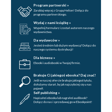
Program partnerski »
Zarabiaj więcej z Grupą Helion! Dołącz do
programu partnerskiego.
Wydaj z nami książkę »
Wypełnij formularz i zostań autorem naszego
wydawnictwa.
Da wydawców »
Jesteś średnim lub dużym wydawcą? Dołącz do
naszego systemu dystrybucji!
Dla biznesu »
Ebooki i audiobooki w Twojej firmie.
Brakuje Ci jakiegoś ebooka? Daj znać!
Jeśli w naszej ofercie brakuje jakiegoś tytulu,
dołożymy starań, by jak najszybciej się u nas
pojawił.
Self publishing »
Napisałeś ebooka lub nagrałeś audibook?
Dołącz do nas i sprzedawaj go w Ebookpoint!