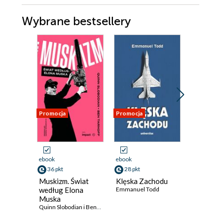
Wybrane bestsellery
Promocja
Promocja
Promocja
ebook
ebook
ebook
36 pkt
28 pkt
22 pkt
Muskizm. Świat
Klęska Zachodu
Obywate
według Elona
Emmanuel Todd
Myśl pol
Muska
Adama M
Quinn Slobodian i Ben Tarnoff
Michał Sie