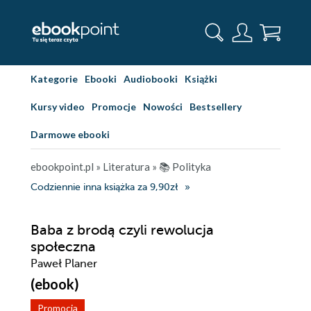
Kategorie
Ebooki
Audiobooki
Książki
Kursy video
Promocje
Nowości
Bestsellery
Darmowe ebooki
ebookpoint.pl
»
Literatura
»
📚 Polityka
Codziennie inna książka za 9,90zł
Baba z brodą czyli rewolucja
społeczna
Paweł Planer
(ebook)
Promocja