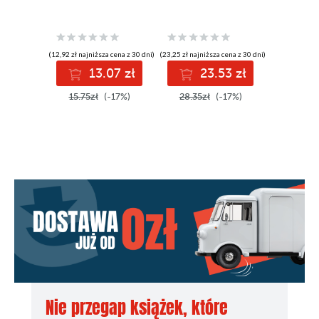
XVI. Zakończenie
Wojciech 
(12,92 zł najniższa cena z 30 dni)
(23,25 zł najniższa cena z 30 dni)
(30,90 zł najni
13.07 zł
23.53 zł
3
15.75zł
(-17%)
28.35zł
(-17%)
42.00z
Nie przegap książek, które