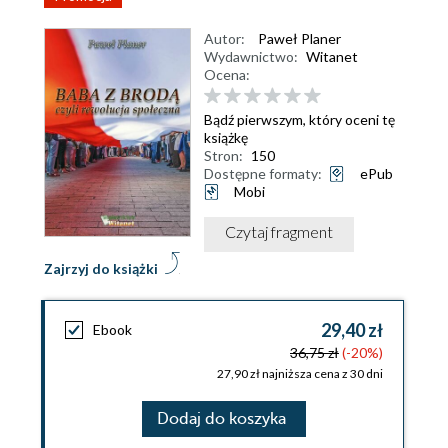
Autor:
Paweł Planer
Wydawnictwo:
Witanet
Ocena:
Bądź pierwszym, który oceni tę
książkę
Stron:
150
Dostępne formaty:
ePub
Mobi
Czytaj fragment
Zajrzyj do książki
29,40 zł
Ebook
36,75 zł
(-20%)
27,90 zł najniższa cena z 30 dni
Dodaj do koszyka