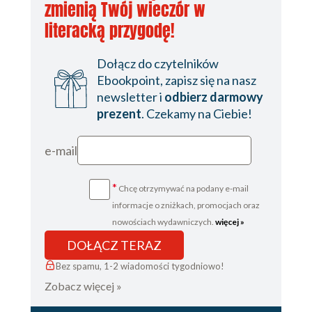
zmienią Twój wieczór w
literacką przygodę!
Dołącz do czytelników
Ebookpoint, zapisz się na nasz
newsletter i
odbierz darmowy
prezent
. Czekamy na Ciebie!
e-mail
*
Chcę otrzymywać na podany e-mail
informacje o zniżkach, promocjach oraz
nowościach wydawniczych.
więcej »
DOŁĄCZ TERAZ
Bez spamu, 1-2 wiadomości tygodniowo!
Zobacz więcej »