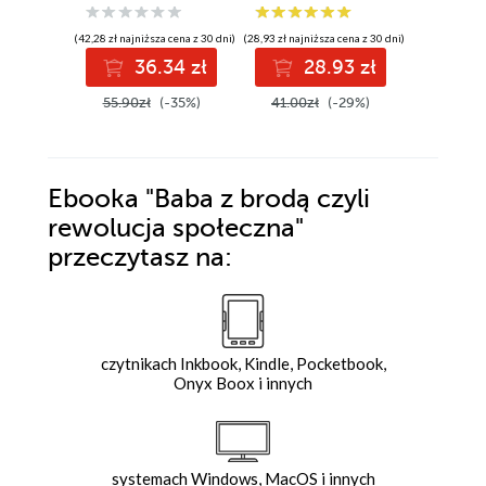
(42,28 zł najniższa cena z 30 dni)
(28,93 zł najniższa cena z 30 dni)
(28,57 zł najni
36.34 zł
28.93 zł
2
55.90zł
(-35%)
41.00zł
(-29%)
28.57z
Ebooka
"Baba z brodą czyli
rewolucja społeczna"
przeczytasz na:
czytnikach Inkbook, Kindle, Pocketbook,
Onyx Boox i innych
systemach Windows, MacOS i innych