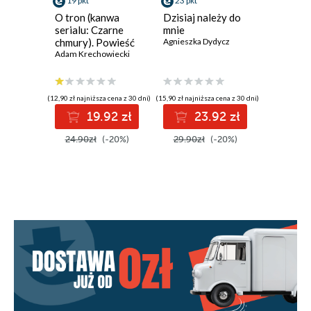
19 pkt
23 pkt
23 pkt
O tron (kanwa
Dzisiaj należy do
Marzeni
serialu: Czarne
mnie
termine
chmury). Powieść
Agnieszka Dydycz
Agnieszka
historyczna z XVII
Adam Krechowiecki
wieku
(12,90 zł najniższa cena z 30 dni)
(15,90 zł najniższa cena z 30 dni)
(15,90 zł najni
19.92 zł
23.92 zł
2
24.90zł
(-20%)
29.90zł
(-20%)
29.90z