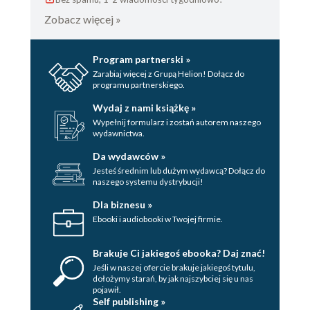
Zobacz więcej »
Program partnerski »
Zarabiaj więcej z Grupą Helion! Dołącz do
programu partnerskiego.
Wydaj z nami książkę »
Wypełnij formularz i zostań autorem naszego
wydawnictwa.
Da wydawców »
Jesteś średnim lub dużym wydawcą? Dołącz do
naszego systemu dystrybucji!
Dla biznesu »
Ebooki i audiobooki w Twojej firmie.
Brakuje Ci jakiegoś ebooka? Daj znać!
Jeśli w naszej ofercie brakuje jakiegoś tytulu,
dołożymy starań, by jak najszybciej się u nas
pojawił.
Self publishing »