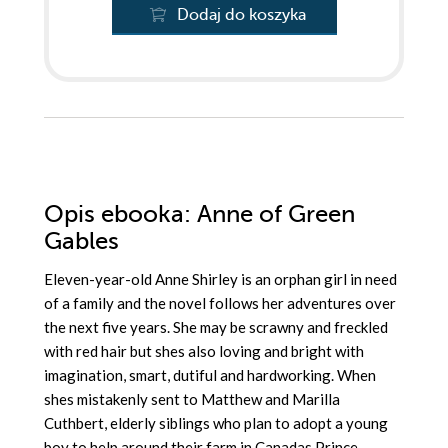
Dodaj do koszyka
Opis
ebooka
: Anne of Green
Gables
Eleven-year-old Anne Shirley is an orphan girl in need
of a family and the novel follows her adventures over
the next five years. She may be scrawny and freckled
with red hair but shes also loving and bright with
imagination, smart, dutiful and hardworking. When
shes mistakenly sent to Matthew and Marilla
Cuthbert, elderly siblings who plan to adopt a young
boy to help around their farm in Canadas Prince