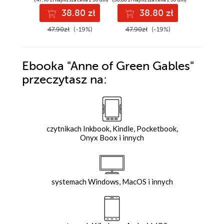
38.80 zł
38.80 zł
3
47.90zł
(-19%)
47.90zł
(-19%)
47.90z
Ebooka
"Anne of Green Gables"
przeczytasz na:
czytnikach Inkbook, Kindle, Pocketbook,
Onyx Boox i innych
systemach Windows, MacOS i innych