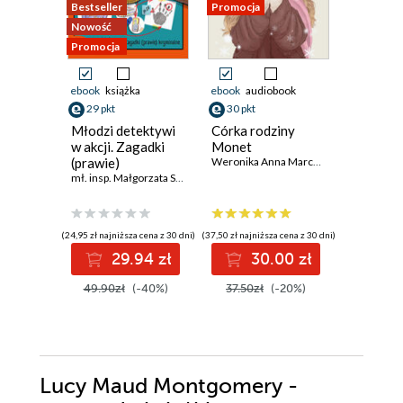
Bestseller
Promocja
Promocja
Nowość
Promocja
ebook
książka
ebook
audiobook
ebook
aud
29 pkt
30 pkt
26 pkt
Młodzi detektywi
Córka rodziny
Mazursc
w akcji. Zagadki
Monet
podróży
(prawie)
Weronika Anna Marczak
tajemnic
kryminalne
mł. insp. Małgorzata Sokołowska
Agnieszka
(24,95 zł najniższa cena z 30 dni)
(37,50 zł najniższa cena z 30 dni)
(25,54 zł najni
29.94 zł
30.00 zł
2
49.90zł
(-40%)
37.50zł
(-20%)
31.99z
Lucy Maud Montgomery -