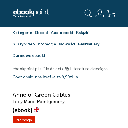
Kategorie
Ebooki
Audiobooki
Książki
Kursy video
Promocje
Nowości
Bestsellery
Darmowe ebooki
ebookpoint.pl
»
Dla dzieci
»
📚 Literatura dziecięca
Codziennie inna książka za 9,90zł
Anne of Green Gables
Lucy Maud Montgomery
(ebook)
Promocja