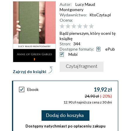
Autor:
Lucy Maud
Montgomery
Wydawnictwo:
KtoCzyta.pl
Ocena:
Bądź pierwszym, który oceni tę
książkę
Stron:
344
Dostępne formaty:
ePub
Mobi
Czytaj fragment
Zajrzyj do książki
19,92 zł
Ebook
24,90 zł
(-20%)
12,90 zł najniższa cena z 30 dni
Dodaj do koszyka
Dostępny natychmiast po opłaceniu zakupu