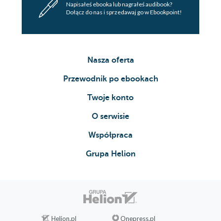
Napisałeś ebooka lub nagrałeś audibook?
Dołącz do nas i sprzedawaj go w Ebookpoint!
Nasza oferta
Przewodnik po ebookach
Twoje konto
O serwisie
Współpraca
Grupa Helion
Helion.pl
Onepress.pl