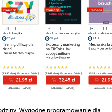
Promocja
Promocja
Promocja
ebook
książka
ebook
audiobook
książka
ebook
audiobook
21 pkt
32 pkt
21 pkt
Trening ciiiiszy dla
Skuteczny marketing
Mechanika br
dzieci
na TikToku. Jak
Beata Mousserio
Paulina Mechło
,
Magdalena Karpińska
zdobyć miliony
wyświetleń i tysiące
Mirosław Skwarek
obserwatorów w
miesiąc (albo
szybciej)
(19,95 zł najniższa cena z 30 dni)
(29,49 zł najniższa cena z 30 dni)
(19,95 zł najniższa ce
21.95 zł
32.45 zł
21.95
39.90zł
(-45%)
59.00zł
(-45%)
39.90zł
(-4
godziny. Wygodne programowanie dla