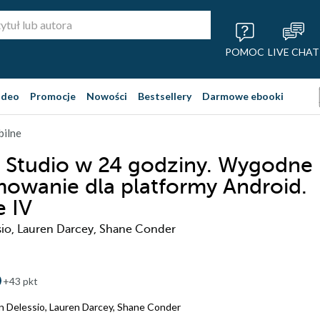
POMOC
LIVE CHAT
ideo
Promocje
Nowości
Bestsellery
Darmowe ebooki
ilne
 Studio w 24 godziny. Wygodne
owanie dla platformy Android.
 IV
io, Lauren Darcey, Shane Conder
+43 pkt
 Delessio
,
Lauren Darcey
,
Shane Conder