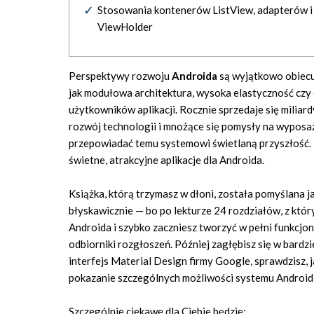
Stosowania kontenerów ListView, adapterów i
ViewHolder
Perspektywy rozwoju
Androida
są wyjątkowo obiecu
jak modułowa architektura, wysoka elastyczność czy 
użytkowników aplikacji. Rocznie sprzedaje się miliar
rozwój technologii i mnożące się pomysły na wyposa
przepowiadać temu systemowi świetlaną przyszłość. 
świetne, atrakcyjne aplikacje dla Androida.
Książka, którą trzymasz w dłoni, została pomyślana j
błyskawicznie — bo po lekturze 24 rozdziałów, z kt
Androida i szybko zaczniesz tworzyć w pełni funkcjona
odbiorniki rozgłoszeń. Później zagłębisz się w bard
interfejs Material Design firmy Google, sprawdzisz, 
pokazanie szczególnych możliwości systemu Android,
Szczególnie ciekawe dla Ciebie będzie: