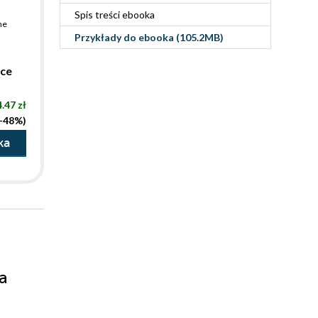
Spis treści
ebooka
ne
Przykłady do
ebooka
(105.2MB)
łce
.47 zł
(-48%)
ka
a