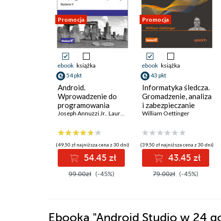
Promocja
Promocja
ebook
książka
ebook
książka
54 pkt
43 pkt
Android.
Informatyka śledcza.
Wprowadzenie do
Gromadzenie, analiza
programowania
i zabezpieczanie
aplikacji. Wydanie V
Joseph Annuzzi Jr.
,
Lauren Darcey
dowodów
William Oettinger
,
Shane Conder
elektronicznych dla
początkujących.
Wydanie II
(49,50 zł najniższa cena z 30 dni)
(39,50 zł najniższa cena z 30 dni)
54.45 zł
43.45 zł
99.00zł
(-45%)
79.00zł
(-45%)
Ebooka
"Android Studio w 24 