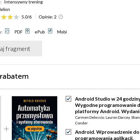
:
Intensywny trening
elion
5.0
/
6
Opinie:
2
y:
PDF
ePub
Mobi
aj fragment
 rabatem
Android Studio w 24 godziny
Wygodne programowanie d
platformy Android. Wydani
Carmen Delessio
,
Lauren Darcey
,
Shan
Conder
Android. Wprowadzenie do
programowania aplikacji.