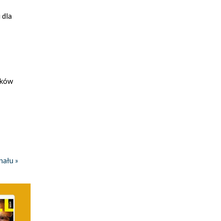
 dla
sków
nału »