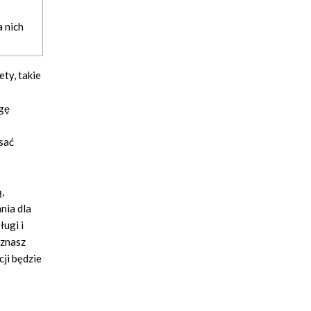
a nich
ty, takie
agę
sać
,
nia dla
ługi i
oznasz
ji będzie