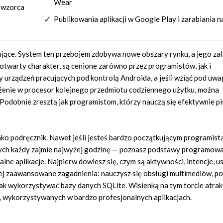
Wear
 wzorca
Publikowania aplikacji w Google Play i zarabiania n
jące. System ten przebojem zdobywa nowe obszary rynku, a jego zale
otwarty charakter, są cenione zarówno przez programistów, jak i
dy urządzeń pracujących pod kontrolą Androida, a jeśli wziąć pod uw
żenie w procesor kolejnego przedmiotu codziennego użytku, można
Podobnie zresztą jak programistom, którzy nauczą się efektywnie pi
ako podręcznik. Nawet jeśli jesteś bardzo początkującym programistą
órych każdy zajmie najwyżej godzinę — poznasz podstawy programowa
lne aplikacje. Najpierw dowiesz się, czym są aktywności, intencje, us
ziej zaawansowane zagadnienia: nauczysz się obsługi multimediów, p
jak wykorzystywać bazy danych SQLite. Wisienką na tym torcie atrakc
 wykorzystywanych w bardzo profesjonalnych aplikacjach.