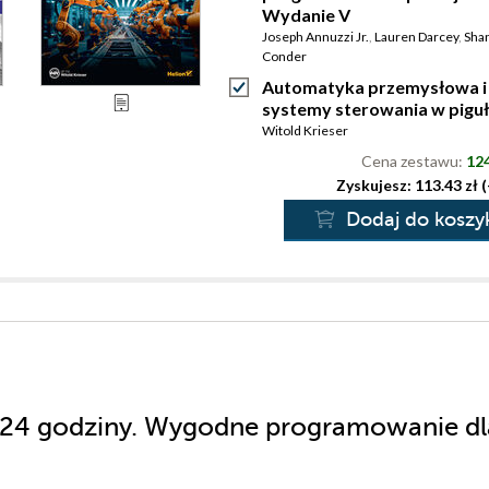
Wydanie V
Joseph Annuzzi Jr.
,
Lauren Darcey
,
Sha
Conder
Automatyka przemysłowa i
systemy sterowania w pigu
Witold Krieser
Cena zestawu:
124
Zyskujesz: 113.43 zł 
Dodaj do koszy
w 24 godziny. Wygodne programowanie dl