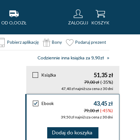
OD O,OOZŁ
ZALOGUJ
KOSZYK
Pobierz aplikację
Bony
Podaruj prezent
Codziennie inna książka za 9,90zł
51,35 zł
Książka
79,00 zł
(-35%)
47,40 zł najniższa cena z 30 dni
43,45 zł
Ebook
79,00 zł
(-45%)
39,50 zł najniższa cena z 30 dni
Dodaj do koszyka