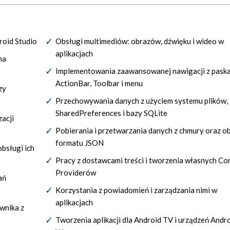
roid Studio
Obsługi multimediów: obrazów, dźwięku i wideo w
aplikacjach
na
Implementowania zaawansowanej nawigacji z pask
ActionBar, Toolbar i menu
zy
Przechowywania danych z użyciem systemu plików,
SharedPreferences i bazy SQLite
zacji
Pobierania i przetwarzania danych z chmury oraz o
formatu JSON
bsługi ich
Pracy z dostawcami treści i tworzenia własnych Co
Providerów
ań
Korzystania z powiadomień i zarządzania nimi w
aplikacjach
wnika z
Tworzenia aplikacji dla Android TV i urządzeń Andr