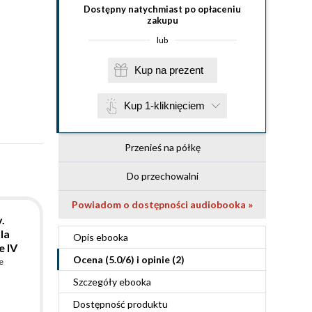
Dostępny natychmiast po opłaceniu
zakupu
lub
Kup na prezent
Kup 1-kliknięciem
Przenieś na półkę
Do przechowalni
Powiadom o dostępności audiobooka »
.
la
Opis
ebooka
e IV
Ocena (
5.0
/
6
) i opinie (2)
e
Szczegóły
ebooka
Dostępność produktu