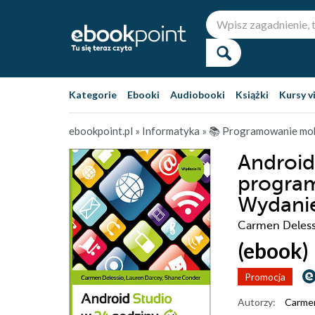
Kategorie
Ebooki
Audiobooki
Książki
Kursy v
ebookpoint.pl
»
Informatyka
»
📚 Programowanie mob
Android
program
Wydanie
Carmen Deless
(ebook)
Promocja
Autorzy:
Carmen