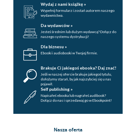
Wydaj z nami książkę »
Wypełnij formularz i zostań autorem naszego
wydawnictwa.
Da wydawców »
Jesteś średnim lub dużym wydawcą? Dołącz do
naszego systemu dystrybucji!
Dla biznesu »
Ebooki i audiobooki w Twojej firmie.
Brakuje Ci jakiegoś ebooka? Daj znać!
Jeśli w naszej ofercie brakuje jakiegoś tytulu,
dołożymy starań, by jak najszybciej się u nas
pojawił.
Self publishing »
Napisałeś ebooka lub nagrałeś audibook?
Dołącz do nas i sprzedawaj go w Ebookpoint!
Nasza oferta