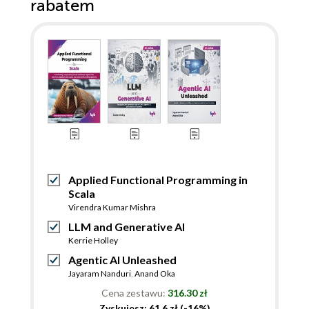
rabatem
Applied Functional Programming in
Scala
Virendra Kumar Mishra
LLM and Generative AI
Kerrie Holley
Agentic AI Unleashed
Jayaram Nanduri
,
Anand Oka
Cena zestawu:
316.30 zł
Zyskujesz: 61.6 zł (-16%)