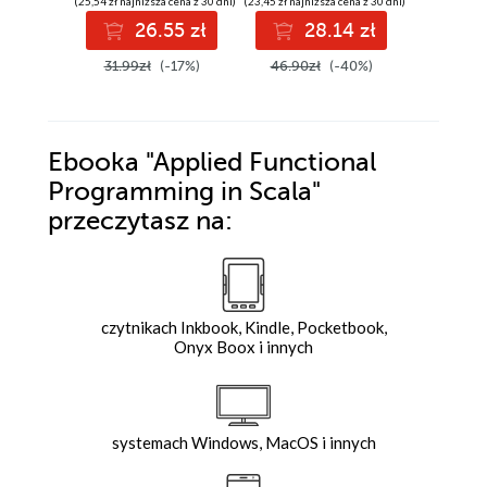
(25,54 zł najniższa cena z 30 dni)
(23,45 zł najniższa cena z 30 dni)
(14,94 zł najni
26.55 zł
28.14 zł
1
31.99zł
(-17%)
46.90zł
(-40%)
24.90z
Ebooka
"Applied Functional
Programming in Scala"
przeczytasz na:
czytnikach Inkbook, Kindle, Pocketbook,
Onyx Boox i innych
systemach Windows, MacOS i innych