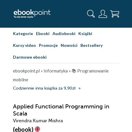
Kategorie
Ebooki
Audiobooki
Książki
Kursy video
Promocje
Nowości
Bestsellery
Darmowe ebooki
ebookpoint.pl
»
Informatyka
»
📚 Programowanie
mobilne
Codziennie inna książka za 9,90zł
Applied Functional Programming in
Scala
Virendra Kumar Mishra
(ebook)