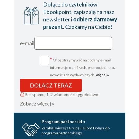
Dołącz do czytelników
Ebookpoint, zapisz się na nasz
newsletter i
odbierz darmowy
prezent
. Czekamy na Ciebie!
e-mail
*
Chcę otrzymywać na podany e-mail
informacje o zniżkach, promocjach oraz
nowościach wydawniczych.
więcej »
DOŁĄCZ TERAZ
Bez spamu, 1-2 wiadomości tygodniowo!
Zobacz więcej »
Program partnerski »
Zarabiaj więcej z Grupą Helion! Dołącz do
programu partnerskiego.