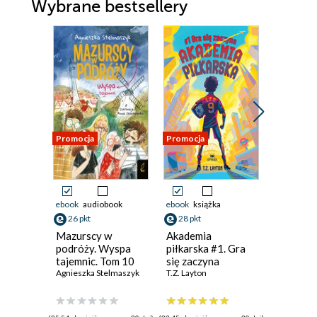
Wybrane bestsellery
Promocja
Promocja
Promocja
ebook
audiobook
ebook
książka
książka
26 pkt
28 pkt
16 pkt
Mazurscy w
Akademia
Titek i 
podróży. Wyspa
piłkarska #1. Gra
Urszula M
tajemnic. Tom 10
się zaczyna
Agnieszka Stelmaszyk
T.Z. Layton