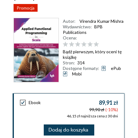
Promocja
Autor:
Virendra Kumar Mishra
Wydawnictwo:
BPB
Publications
Ocena:
Bądź pierwszym, który oceni tę
książkę
Stron:
314
Dostępne formaty:
ePub
Mobi
89,91 zł
Ebook
99,90 zł
(-10%)
46,15 zł najniższa cena z 30 dni
Dodaj do koszyka