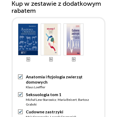
Kup w zestawie z dodatkowym
rabatem
Anatomia i fizjologia zwierząt
domowych
Klaus Loeffler
Seksuologia tom 1
Michał Lew-Starowicz
,
Maria Beisert
,
Bartosz
Grabski
Cudowne zastrzyki
Maja Sosnowska
,
Leszek Czupryniak