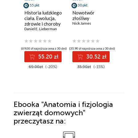
55 pkt
30 pkt
39 pkt
Historia ludzkiego
Nowotwór
Zrozumie
ciała. Ewolucja,
złośliwy
Jak dzia
zdrowie i choroby
Nick James
niesamo
Daniel E. Lieberman
mózg? cz
James Chm
(69,00 zł najniższa cena z 30 dni)
(35,90 zł najniższa cena z 30 dni)
(37,79 zł najni
55.20 zł
30.52 zł
3
69.00zł
(-20%)
35.90zł
(-15%)
53.99z
Ebooka
"Anatomia i fizjologia
zwierząt domowych"
przeczytasz na: