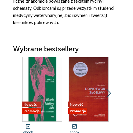
liczne, znakomicie powiązane z tekstem ryciny i
schematy. Odbiorcami są przede wszystkim studenci
medycyny weterynaryjnej, bioinżynierii zwierząt i
kierunków pokrewnych.
Wybrane bestsellery
Nowość
Nowość
Promocja
Promocja
Promocja
ebook
ebook
ebook