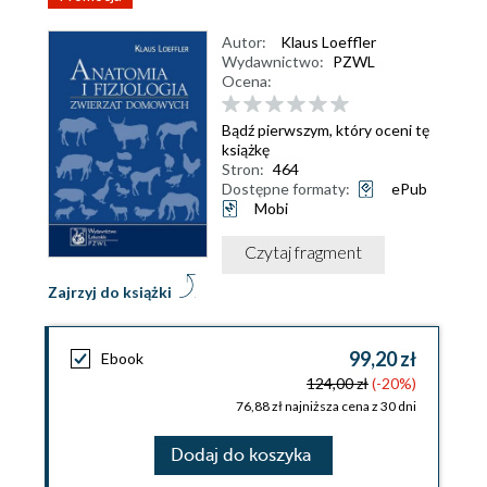
Autor:
Klaus Loeffler
Wydawnictwo:
PZWL
Ocena:
Bądź pierwszym, który oceni tę
książkę
Stron:
464
Dostępne formaty:
ePub
Mobi
Czytaj fragment
Zajrzyj do książki
99,20 zł
Ebook
124,00 zł
(-20%)
76,88 zł najniższa cena z 30 dni
Dodaj do koszyka