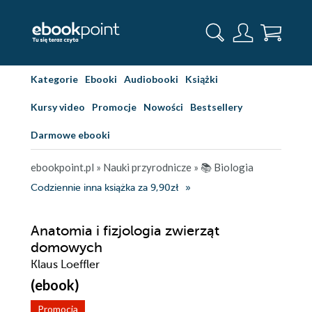
Kategorie
Ebooki
Audiobooki
Książki
Kursy video
Promocje
Nowości
Bestsellery
Darmowe ebooki
ebookpoint.pl
»
Nauki przyrodnicze
»
📚 Biologia
Codziennie inna książka za 9,90zł
Anatomia i fizjologia zwierząt
domowych
Klaus Loeffler
(ebook)
Promocja