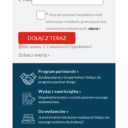
*
Chcę otrzymywać na podany e-mail
informacje o zniżkach, promocjach oraz
nowościach wydawniczych.
więcej »
DOŁĄCZ TERAZ
Bez spamu, 1-2 wiadomości tygodniowo!
Zobacz więcej »
Program partnerski »
Zarabiaj więcej z Grupą Helion! Dołącz do
programu partnerskiego.
Wydaj z nami książkę »
Wypełnij formularz i zostań autorem naszego
wydawnictwa.
Da wydawców »
Jesteś średnim lub dużym wydawcą? Dołącz do
naszego systemu dystrybucji!