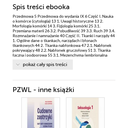
Spis treści
ebooka
Przedmowa 5 Przedmowa do wydania IX 6 Część I. Nauka
o komórce (cytologia) 13 1. Uwagi historyczne 13 2.
Morfologia komórki 14 3. Fizjologia komórki 25 3.1.
Przemiana materii 26 3.2. Pobudliwość 39 3.3. Ruch 39 3.4.
Rozmnażanie i namnażanie 40 Część II. Tkanki i narządy 44
1. Ogólne dane o tkankach, narządach i błonach
tkankowych 44 2. Tkanka nabłonkowa 47 2.1. Nabłonek
pokrywający 48 2.2. Nabłonek gruczołowy 51 3. Tkanka
łączna i podporowa 55 3.1. Mezenchyma (embrionalna
tkanka łączna) 57 3.2. Tkanka galaretowata 57 3.3.
pokaż cały spis treści
Tkanka łączna siateczkowata 58 3.4. Tkanka tłuszczowa
58 3.5. Tkanka łączna luźna 63 3.6. Tkanka łączna zbita 65
3.7. Tkanka łączna elastyczna 66 3.8. Tkanka chrzęstna 66
3.9. Tkanka kostna 68 3.9.1. Budowa kości 68 3.9.2.
Tworzenie kości 72 3.9.3. Przebudowa kości 74 3.10.
PZWL - inne książki
Układ kostny (szkielet) 75 3.10.1. Połączenia kości 76
3.10.2. Szkielet kończyny przedniej 80 3.10.3. Szkielet
kończyny tylnej 90 3.10.4. Kościec tułowia 100 3.10.5.
Kościec głowy 107 3.10.6. Zęby 117 4. Tkanka mięśniowa
129 4.1. Mięśnie gładkie 130 4.2. Mięśnie szkieletowe 132
4.3. Mięśniówka serca 140 4.4. Fizjologia mięśni 141 4.5.
Układ mięśni szkieletowych 153 4.5.1. Powięzie ciała i
mięśnie skórne 153 4.5.2. Mięśnie głowy 155 4.5.3. Mięśnie
tułowia 156 4.5.4. Mięśnie kończyny przedniej 162 4.5.5.