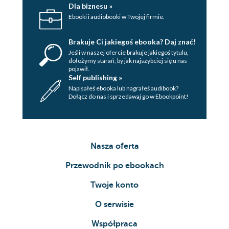
Dla biznesu »
Ebooki i audiobooki w Twojej firmie.
Brakuje Ci jakiegoś ebooka? Daj znać!
Jeśli w naszej ofercie brakuje jakiegoś tytulu,
dołożymy starań, by jak najszybciej się u nas
pojawił.
Self publishing »
Napisałeś ebooka lub nagrałeś audibook?
Dołącz do nas i sprzedawaj go w Ebookpoint!
Nasza oferta
Przewodnik po ebookach
Twoje konto
O serwisie
Współpraca