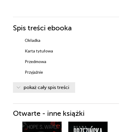
Spis treści
ebooka
Okładka
Karta tytułowa
Przedmowa
Przyjaźnie
Język drzew
pokaż cały spis treści
Urząd opieki społecznej
Miłość
Otwarte - inne książki
Drzewna loteria
Pomalutku, pomalutku