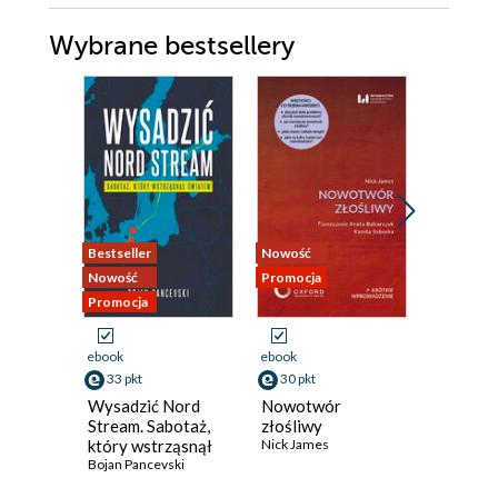
Wybrane bestsellery
Bestseller
Nowość
Nowość
Nowość
Promocja
Promocja
Promocja
ebook
ebook
ebook
aud
33 pkt
30 pkt
31 pkt
Wysadzić Nord
Nowotwór
Łowcy ci
Stream. Sabotaż,
złośliwy
działani
który wstrząsnął
Nick James
najbardz
światem
Bojan Pancevski
tajemnic
Piotr Halic
jednostki