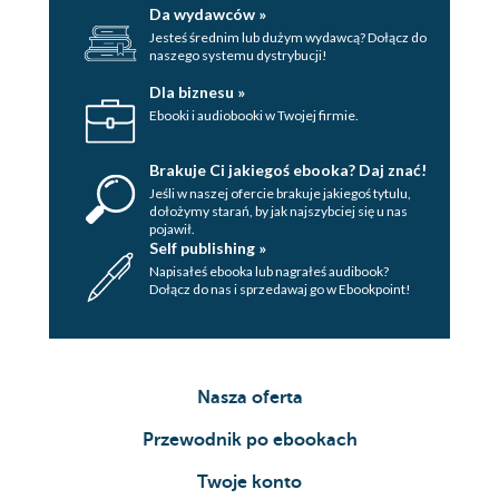
Da wydawców »
Jesteś średnim lub dużym wydawcą? Dołącz do
naszego systemu dystrybucji!
Dla biznesu »
Ebooki i audiobooki w Twojej firmie.
Brakuje Ci jakiegoś ebooka? Daj znać!
Jeśli w naszej ofercie brakuje jakiegoś tytulu,
dołożymy starań, by jak najszybciej się u nas
pojawił.
Self publishing »
Napisałeś ebooka lub nagrałeś audibook?
Dołącz do nas i sprzedawaj go w Ebookpoint!
Nasza oferta
Przewodnik po ebookach
Twoje konto