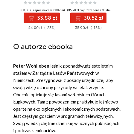
(33,88 zł najniższa cena z 30 dni)
(35,90 zł najniższa cena z 30 dni)
(31,99 zł najni
33.88 zł
30.52 zł
3
44.00zł
(-23%)
35.90zł
(-15%)
39.99z
O autorze
ebooka
Peter Wohlleben
leśnik z ponaddwudziestoletnim
stażem w Zarządzie Lasów Państwowych w
Niemczech. Zrezygnował z posady urzędniczej, aby
swoją wizję ochrony przyrody wcielać w życie.
Obecnie opiekuje się lasami w Reńskich Górach
Łupkowych. Tam z powodzeniem praktykuje leśnictwo
oparte na ekologicznych i ekonomicznych podstawach.
Jest częstym gościem w programach telewizyjnych.
Swoją wiedzą chętnie dzieli się w licznych publikacjach
i podczas seminariów.