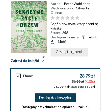
Autor:
Peter Wohlleben
Wydawnictwo:
Otwarte
Ocena:
Bądź pierwszym, który oceni tę
książkę
Stron:
256
Dostępne formaty:
ePub
Mobi
Czytaj fragment
Zajrzyj do książki
28,79 zł
Ebook
31,99 zł
(-10%)
28,79 zł najniższa cena z 30 dni
Dodaj do koszyka
Dostępny natychmiast po opłaceniu zakupu