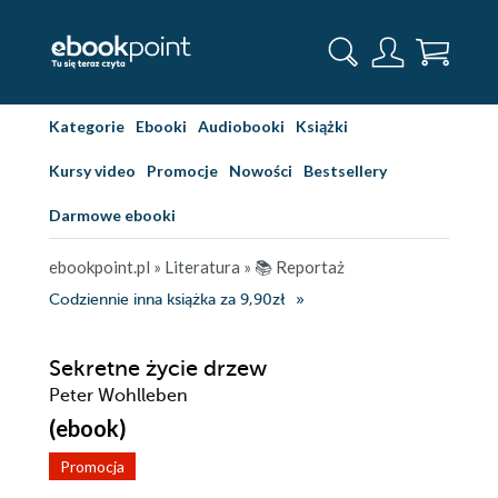
Kategorie
Ebooki
Audiobooki
Książki
Kursy video
Promocje
Nowości
Bestsellery
Darmowe ebooki
ebookpoint.pl
»
Literatura
»
📚 Reportaż
Codziennie inna książka za 9,90zł
Sekretne życie drzew
Peter Wohlleben
(ebook)
Promocja