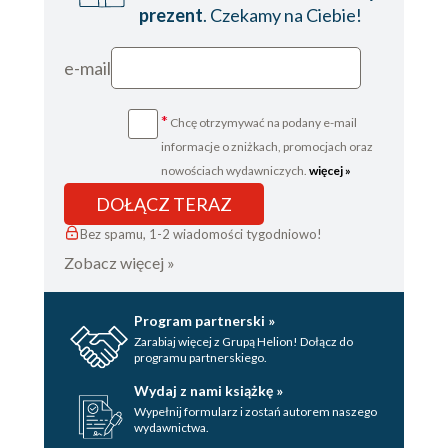
prezent
. Czekamy na Ciebie!
Nowi obywatele
Zdrowe leśne powietrze?
e-mail
Dlaczego las jest zielony?
*
Chcę otrzymywać na podany e-mail
Spuszczony ze smyczy
informacje o zniżkach, promocjach oraz
Bioroboty?
nowościach wydawniczych.
więcej »
Podziękowania
DOŁĄCZ TERAZ
Karta redakcyjna
Bez spamu, 1-2 wiadomości tygodniowo!
Zobacz więcej »
Program partnerski »
Zarabiaj więcej z Grupą Helion! Dołącz do
programu partnerskiego.
Wydaj z nami książkę »
Wypełnij formularz i zostań autorem naszego
wydawnictwa.