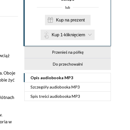
lub
Kup na prezent
Kup 1-kliknięciem
Przenieś na półkę
wciąż
Do przechowalni
a. Oboje
Opis
audiobooka MP3
obie żyć
Szczegóły
audiobooka MP3
Spis treści
audiobooka MP3
płótnach
w.
oria w