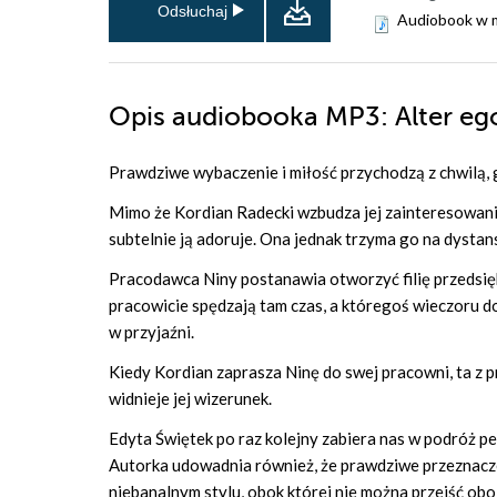
Odsłuchaj
Audiobook w 
Opis
audiobooka MP3
: Alter e
Prawdziwe wybaczenie i miłość przychodzą z chwilą, g
Mimo że Kordian Radecki wzbudza jej zainteresowanie
subtelnie ją adoruje. Ona jednak trzyma go na dystans
Pracodawca Niny postanawia otworzyć filię przedsię
pracowicie spędzają tam czas, a któregoś wieczoru do
w przyjaźni.
Kiedy Kordian zaprasza Ninę do swej pracowni, ta z
widnieje jej wizerunek.
Edyta Świętek po raz kolejny zabiera nas w podróż pe
Autorka udowadnia również, że prawdziwe przeznaczen
niebanalnym stylu, obok której nie można przejść obo