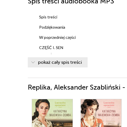
Spis treści
audiobooka MP3
Spis treści
Podziękowania
W poprzedniej części
CZĘŚĆ I. SEN
Rozdział 1. Zaczarowany
pokaż cały spis treści
Rozdział 2. Niezapominajki
Rozdział 3. Pakt
Rozdział 4. Namiętności
Rozdział 5. Anioł
Replika, Aleksander Szabliński - 
Rozdział 6. Pracowita jesień
CZĘŚĆ II. JAWA
Rozdział 7. Samotność
Rozdział 8. Mgła
Rozdział 9. Zamroczona