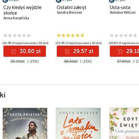
Czy kiedyś wyjdzie
Ostatni zakręt
Usta-usta
słońce
Sandra Becmer
Antoine Wilson
Anna Karpińska
(26,90 zł najniższa cena z 30 dni)
(25,90 zł najniższa cena z 30 dni)
(20,85 zł najniższa ce
30.80 zł
29.57 zł
29.18
39.99zł
(-23%)
38.40zł
(-23%)
37.89zł
(-2
ki