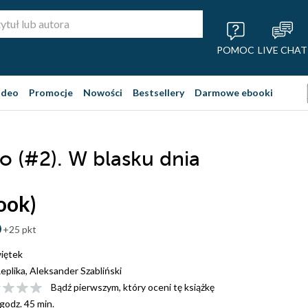
POMOC
LIVE CHAT
ideo
Promocje
Nowości
Bestsellery
Darmowe ebooki
go (#2). W blasku dnia
ook)
+25 pkt
iętek
eplika, Aleksander Szabliński
Bądź pierwszym, który oceni tę książkę
 godz. 45 min.