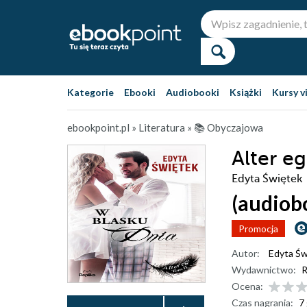
Kategorie
Ebooki
Audiobooki
Książki
Kursy v
ebookpoint.pl
»
Literatura
»
📚 Obyczajowa
Alter e
Edyta Świętek
(audiob
Promocja
Autor:
Edyta Św
Wydawnictwo:
R
Ocena:
Czas nagrania:
7