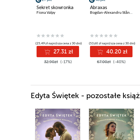
Sekret skowronka
Abraxas
Fiona Valpy
Bogdan-Alexandru Stănescu
(25,49 zł najniższa cena z 30 dni)
(53,60 zł najniższa cena z 30 dni)
27.31 zł
40.20 zł
32.90zł
(-17%)
67.00zł
(-40%)
Edyta Świętek - pozostałe książ