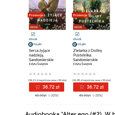
Promocja
Promocja
ebook
ebook
36 pkt
36 pkt
Serca żyjące
Zielarka z Doliny
nadzieją.
Pustelnika.
Sandomierskie
Sandomierskie
wzgórza 3
Edyta Świętek
wzgórza 2
Edyta Świętek
(36,21 zł najniższa cena z 30 dni)
(26,90 zł najniższa cena z 30 dni)
36.72 zł
36.72 zł
45.90zł
(-20%)
45.90zł
(-20%)
Audiobooka
"Alter ego (#2). W 