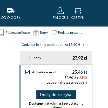
OD O,OOZŁ
ZALOGUJ
KOSZYK
Pobierz aplikację
Bony
Podaruj prezent
Codziennie inny audiobook za 12,90zł
23,92 zł
Ebook
25,46 zł
Audiobook mp3
32,90 zł
(-23%)
25,33 zł najniższa cena z 30 dni
Dodaj do koszyka
Dostępny natychmiast po opłaceniu
zakupu