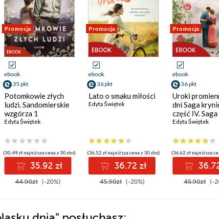
Promocja
Promocja
Promocja
ebook
ebook
ebook
35 pkt
36 pkt
36 pkt
Potomkowie złych
Lato o smaku miłości
Uroki promien
ludzi. Sandomierskie
Edyta Świętek
dni Saga kryni
wzgórza 1
część IV. Saga
Edyta Świętek
krynicka, częś
Edyta Świętek
(30,49 zł najniższa cena z 30 dni)
(36,52 zł najniższa cena z 30 dni)
(36,62 zł najniższa ce
35.92 zł
36.72 zł
36.72
44.90zł
(-20%)
45.90zł
(-20%)
45.90zł
(-2
blasku dnia"
posłuchasz: