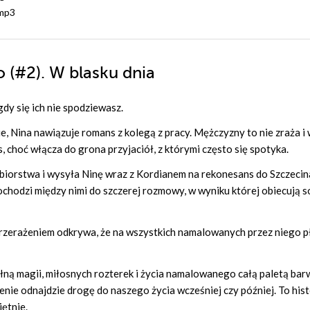
mp3
go (#2). W blasku dnia
dy się ich nie spodziewasz.
, Nina nawiązuje romans z kolegą z pracy. Mężczyzny to nie zraża i 
, choć włącza do grona przyjaciół, z którymi często się spotyka.
biorstwa i wysyła Ninę wraz z Kordianem na rekonesans do Szczecin
chodzi między nimi do szczerej rozmowy, w wyniku której obiecują s
 przerażeniem odkrywa, że na wszystkich namalowanych przez niego 
łną magii, miłosnych rozterek i życia namalowanego całą paletą bar
ie odnajdzie drogę do naszego życia wcześniej czy później. To hist
jętnie.