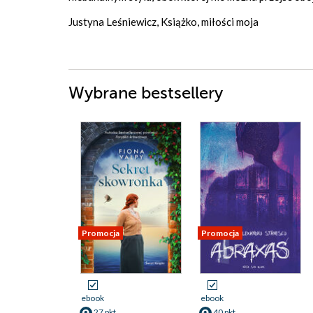
Justyna Leśniewicz, Książko, miłości moja
Wybrane bestsellery
Promocja
Promocja
ebook
ebook
27 pkt
40 pkt