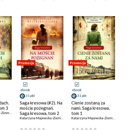
Promocja
Promocja
ebook
ebook
31 pkt
31 pkt
dach.
Saga kresowa (#2). Na
Cienie zostaną za
om 3
moście pożegnań.
nami. Saga kresowa,
Katarzyna Majewska-Ziemba
Saga kresowa, tom 2
tom 1
Katarzyna Majewska-Ziemba
Katarzyna Majewska-Ziemba