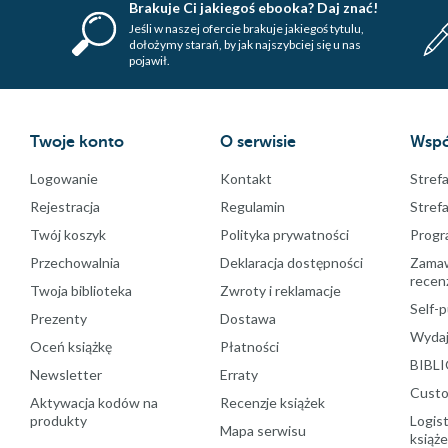
Brakuje Ci jakiegoś ebooka? Daj znać!
Jeśli w naszej ofercie brakuje jakiegoś tytulu,
dołożymy starań, by jak najszybciej się u nas
pojawił.
Twoje konto
O serwisie
Wspó
Logowanie
Kontakt
Strefa
Rejestracja
Regulamin
Stref
Twój koszyk
Polityka prywatności
Progr
Przechowalnia
Deklaracja dostępności
Zamawi
recenz
Twoja biblioteka
Zwroty i reklamacje
Self-p
Prezenty
Dostawa
Wydaj
Oceń książkę
Płatności
BIBLI
Newsletter
Erraty
Custo
Aktywacja kodów na
Recenzje książek
produkty
Logist
Mapa serwisu
książ