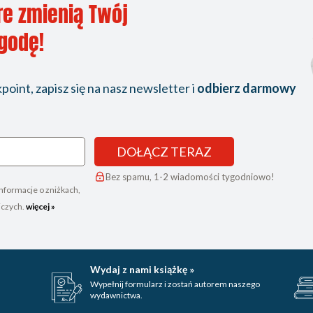
re zmienią Twój
ygodę!
oint, zapisz się na nasz newsletter i
odbierz darmowy
DOŁĄCZ TERAZ
Bez spamu, 1-2 wiadomości tygodniowo!
nformacje o zniżkach,
iczych.
więcej »
Wydaj z nami książkę »
Wypełnij formularz i zostań autorem naszego
wydawnictwa.