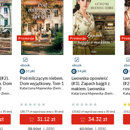
Promocja
Promocja
Prom
ebook
ebook
ebo
31 pkt
34 pkt
(#2).
Pod milczącym niebem.
Lwowska opowieść
Lwo
a. Dom
Dom wyjątkowy. Tom 1
(#3). Zapach bajgli z
(#2
2
Katarzyna Majewska-Ziemba
makiem. Lwowska
ros
Katarzyna Majewska-Ziemba
opowieść, tom 3
Katarzyna Majewska-Ziemba
opo
 z 30 dni)
(30,77 zł najniższa cena z 30 dni)
(33,82 zł najniższa cena z 30 dni)
(31,0
zł
31.12 zł
34.32 zł
%)
38.90zł
(-20%)
42.90zł
(-20%)