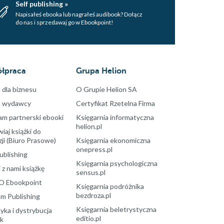
Self publishing »
Napisałeś ebooka lub nagrałeś audibook? Dołącz
do nas i sprzedawaj go w Ebookpoint!
łpraca
Grupa Helion
 dla biznesu
O Grupie Helion SA
a wydawcy
Certyfikat Rzetelna Firma
am partnerski ebooki
Księgarnia informatyczna
helion.pl
aj książki do
ji (Biuro Prasowe)
Księgarnia ekonomiczna
onepress.pl
ublishing
Księgarnia psychologiczna
 z nami książkę
sensus.pl
O Ebookpoint
Księgarnia podróżnika
bezdroza.pl
m Publishing
Księgarnia beletrystyczna
yka i dystrybucja
editio.pl
ek