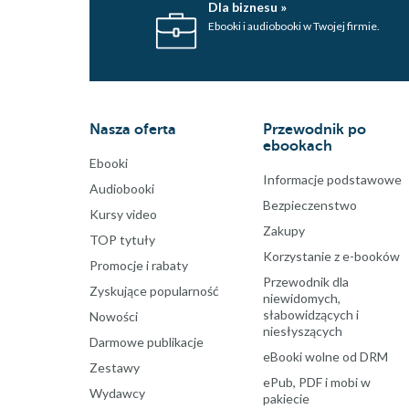
Dla biznesu »
Ebooki i audiobooki w Twojej firmie.
Nasza oferta
Przewodnik po
ebookach
Ebooki
Informacje podstawowe
Audiobooki
Bezpieczenstwo
Kursy video
Zakupy
TOP tytuły
Korzystanie z e-booków
Promocje i rabaty
Przewodnik dla
Zyskujące popularność
niewidomych,
słabowidzących i
Nowości
niesłyszących
Darmowe publikacje
eBooki wolne od DRM
Zestawy
ePub, PDF i mobi w
Wydawcy
pakiecie