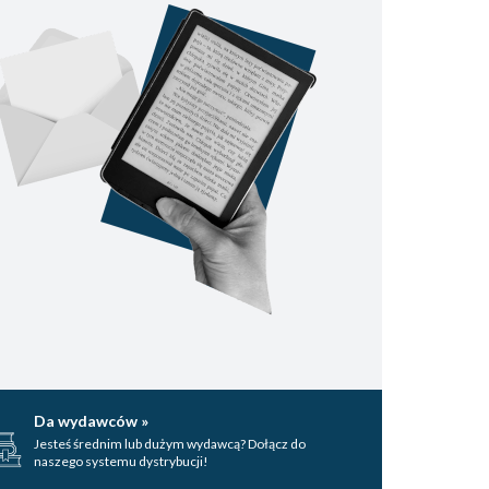
Da wydawców »
Jesteś średnim lub dużym wydawcą? Dołącz do
naszego systemu dystrybucji!