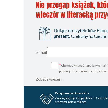
Nie przegap książek, któ
wieczór w literacką prz
Dołącz do czytelników Ebookp
prezent
. Czekamy na Ciebie!
e-mail
*
Chcę otrzymywać na podany e-mail i
promocjach oraz nowościach wydawn
Zobacz więcej »
Program partnerski »
Zarabiaj więcej z Grupą Helion! Dołącz do
programu partnerskiego.