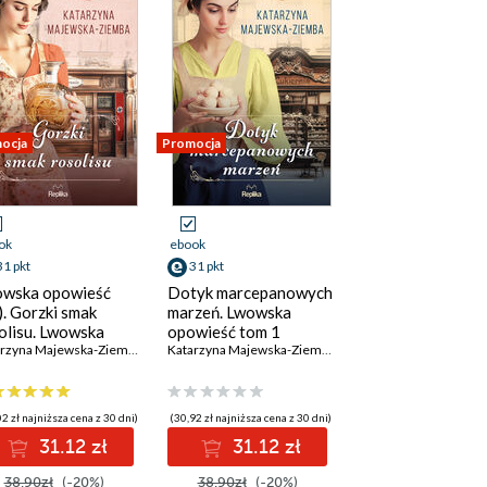
ocja
Promocja
ok
ebook
31 pkt
31 pkt
wska opowieść
Dotyk marcepanowych
). Gorzki smak
marzeń. Lwowska
olisu. Lwowska
opowieść tom 1
wieść, tom 2
Katarzyna Majewska-Ziemba
Katarzyna Majewska-Ziemba
2 zł najniższa cena z 30 dni)
(30,92 zł najniższa cena z 30 dni)
31.12 zł
31.12 zł
38.90zł
(-20%)
38.90zł
(-20%)