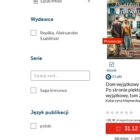
Epub/Mobi
8
Wydawca
Replika, Aleksander
Szabliński
Promocja
Serie
ebook
31 pkt
Dom wyjątkowy 
Po stronie piekł
Saga kresowa
wyjątkowy, tom 
Język publikacji
(38,90 zł najniższa cena
polski
31.12 
38.90zł
(-20