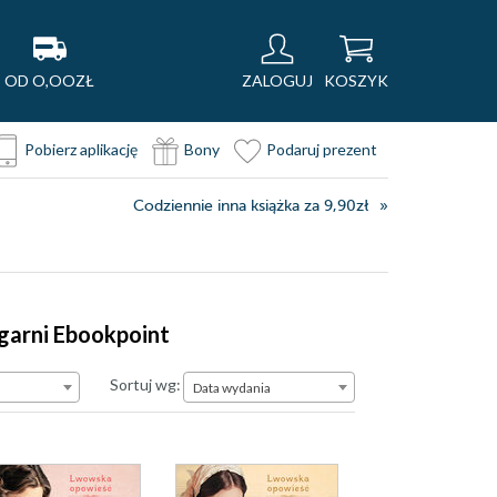
OD O,OOZŁ
ZALOGUJ
KOSZYK
Pobierz aplikację
Bony
Podaruj prezent
Codziennie inna książka za 9,90zł
garni Ebookpoint
Data wydania
Sortuj wg:
Data wydania