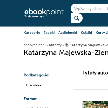
Kategorie
Ebooki
Audiobooki
Książki
Kursy v
ebookpoint.pl
» Autorzy
» 📚
Katarzyna Majewska-
Katarzyna Majewska-Zie
Tytuły aut
Podkategorie:
Literatura
Format