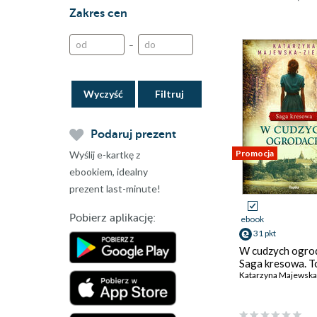
Zakres cen
–
Wyczyść
Podaruj prezent
Promocja
Wyślij e-kartkę z
ebookiem, idealny
prezent last-minute!
Pobierz aplikację:
ebook
31 pkt
W cudzych ogro
Saga kresowa. T