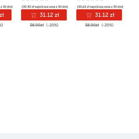
 z 30 dni)
(30,92 zł najniższa cena z 30 dni)
(30,62 zł najniższa cena z 30 dni)
zł
31.12 zł
31.12 zł
%)
38.90zł
(-20%)
38.90zł
(-20%)