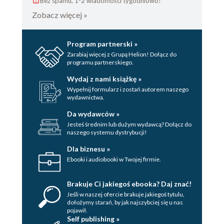
Bez spamu, 1-2 wiadomości tygodniowo!
Zobacz więcej »
Program partnerski »
Zarabiaj więcej z Grupą Helion! Dołącz do
programu partnerskiego.
Wydaj z nami książkę »
Wypełnij formularz i zostań autorem naszego
wydawnictwa.
Da wydawców »
Jesteś średnim lub dużym wydawcą? Dołącz do
naszego systemu dystrybucji!
Dla biznesu »
Ebooki i audiobooki w Twojej firmie.
Brakuje Ci jakiegoś ebooka? Daj znać!
Jeśli w naszej ofercie brakuje jakiegoś tytulu,
dołożymy starań, by jak najszybciej się u nas
pojawił.
Self publishing »