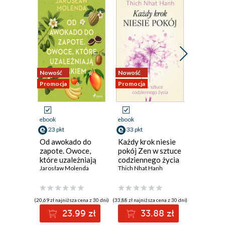
Nowość
Nowość
Nowość
Promocja
Promocja
Promocja
ebook
ebook
ebook
23 pkt
33 pkt
38 pkt
Od awokado do
Każdy krok niesie
Mózg. P
zapote. Owoce,
pokój Zen w sztuce
użytkow
które uzależniają
codziennego życia
Marco Mag
smakiem
Jarosław Molenda
Thich Nhat Hanh
(20,69 zł najniższa cena z 30 dni)
(33,88 zł najniższa cena z 30 dni)
(38,49 zł najni
23.99 zł
33.88 zł
3