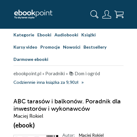
Kategorie
Ebooki
Audiobooki
Książki
Kursy video
Promocje
Nowości
Bestsellery
Darmowe ebooki
ebookpoint.pl
»
Poradniki
»
📚 Dom i ogród
Codziennie inna książka za 9,90zł
ABC tarasów i balkonów. Poradnik dla
inwestorów i wykonawców
Maciej Rokiel
(ebook)
Autor:
Maciej Rokiel