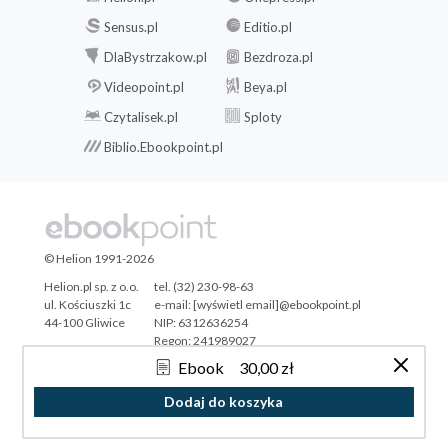
Sensus.pl
Editio.pl
DlaBystrzakow.pl
Bezdroza.pl
Videopoint.pl
Beya.pl
Czytalisek.pl
Sploty
Biblio.Ebookpoint.pl
© Helion 1991-2026
Helion.pl sp. z o.o.
tel. (32) 230-98-63
ul. Kościuszki 1c
e-mail:
[wyświetl email]@ebookpoint.pl
44-100 Gliwice
NIP: 6312636254
Regon: 241989027
Ebook
30,00 zł
Designed with ♥ by
Tonik.pl
Dodaj do koszyka
Pełna wersja strony »