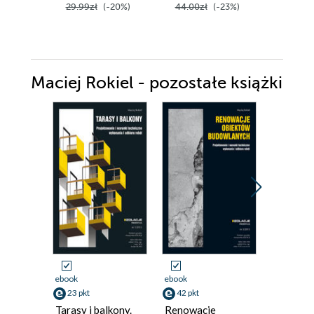
29.99zł
(-20%)
44.00zł
(-23%)
49.99z
Maciej Rokiel - pozostałe książki
ebook
ebook
ebook
23 pkt
42 pkt
15 pkt
Tarasy i balkony.
Renowacje
Jak skut