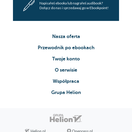
Napisałeś ebooka lub nagrałeś audibook?
Dołącz do nas i sprzedawaj go w Ebookpoint!
Nasza oferta
Przewodnik po ebookach
Twoje konto
O serwisie
Współpraca
Grupa Helion
Helion.pl
Onepress.pl