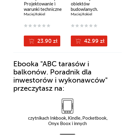
Projektowanie i
obiektów
osuszyć 
warunki techniczne
budowlanych.
Sposoby
wykonania i
Maciej Rokiel
Projektowanie i
Maciej Rokiel
wilgoci 
Maciej Rok
odbioru robót
warunki techniczne
zagrzybi
wykonania i
budynku
odbioru robót
powodzi
23.90 zł
42.99 zł
1
Ebooka
"ABC tarasów i
balkonów. Poradnik dla
inwestorów i wykonawców"
przeczytasz na:
czytnikach Inkbook, Kindle, Pocketbook,
Onyx Boox i innych