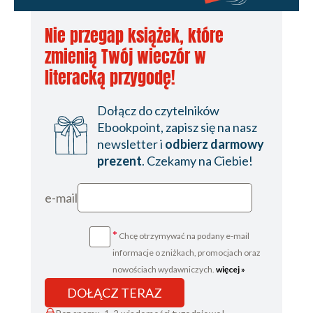
13. Warstwa użytkowa z kamieni naturalnych / 154
Nie przegap książek, które
14. Najczęściej popełniane błędy / 160
zmienią Twój wieczór w
Literatura / 168
literacką przygodę!
Dołącz do czytelników
Ebookpoint, zapisz się na nasz
newsletter i
odbierz darmowy
prezent
. Czekamy na Ciebie!
e-mail
*
Chcę otrzymywać na podany e-mail
informacje o zniżkach, promocjach oraz
nowościach wydawniczych.
więcej »
DOŁĄCZ TERAZ