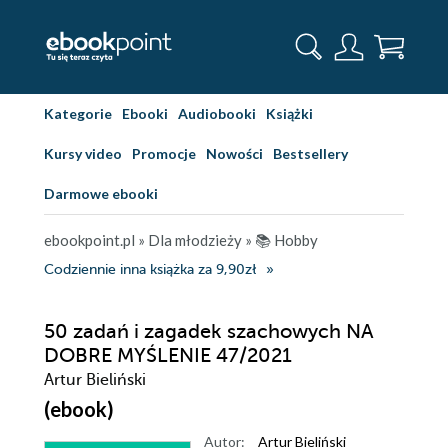
Kategorie
Ebooki
Audiobooki
Książki
Kursy video
Promocje
Nowości
Bestsellery
Darmowe ebooki
ebookpoint.pl
»
Dla młodzieży
»
📚 Hobby
Codziennie inna książka za 9,90zł
50 zadań i zagadek szachowych NA
DOBRE MYŚLENIE 47/2021
Artur Bieliński
(ebook)
Autor:
Artur Bieliński