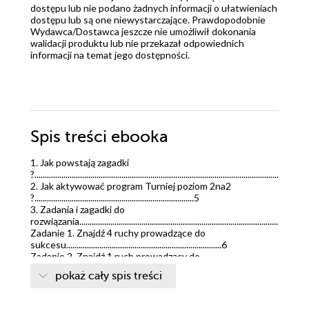
dostępu lub nie podano żadnych informacji o ułatwieniach
dostępu lub są one niewystarczające. Prawdopodobnie
Wydawca/Dostawca jeszcze nie umożliwił dokonania
walidacji produktu lub nie przekazał odpowiednich
informacji na temat jego dostępności.
Spis treści
ebooka
1. Jak powstają zagadki
?.............................................................................................................................4
2. Jak aktywować program Turniej poziom 2na2
?.............................................................................5
3. Zadania i zagadki do
rozwiązania........................................................................................................6
Zadanie 1. Znajdź 4 ruchy prowadzące do
sukcesu...........................................................................6
Zadanie 2. Znajdź 1 ruch prowadzący do
sukcesu...........................................................................15
pokaż cały spis treści
Zadanie 3. Znajdź 1 ruch prowadzący do
sukcesu...........................................................................19
Zadanie 4. Znajdź 1 ruch prowadzący do