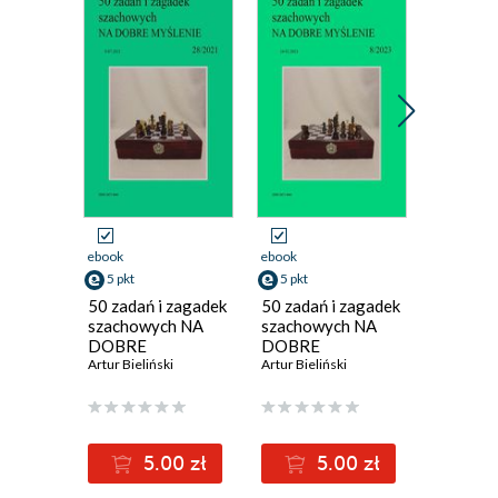
ebook
ebook
ebook
5 pkt
5 pkt
5 pkt
50 zadań i zagadek
50 zadań i zagadek
50 zadań
szachowych NA
szachowych NA
szachow
DOBRE
DOBRE
DOBRE
MYŚLENIE
Artur Bieliński
MYŚLENIE
Artur Bieliński
MYŚLEN
Artur Bieli
28/2021
8/2023
23/202
5.00 zł
5.00 zł
5