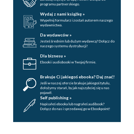
Zadanie 44. Znajdź 1 ruch prowadzący do
programu partnerskiego.
sukcesu.......................................................................230
Zadanie 45. Znajdź 1 ruch prowadzący do
Wydaj z nami książkę »
sukcesu.......................................................................234
Wypełnij formularz i zostań autorem naszego
Zadanie 46. Znajdź 1 ruch prowadzący do
wydawnictwa.
sukcesu.......................................................................237
Zadanie 47. Znajdź 1 ruch prowadzący do
Da wydawców »
sukcesu.......................................................................242
Jesteś średnim lub dużym wydawcą? Dołącz do
Zadanie 48. Znajdź 1 ruch prowadzący do
naszego systemu dystrybucji!
sukcesu.......................................................................245
Zadanie 49. Znajdź 1 ruch prowadzący do
Dla biznesu »
sukcesu.......................................................................248
Ebooki i audiobooki w Twojej firmie.
Zadanie 50. Znajdź 1 ruch prowadzący do
sukcesu.......................................................................253
Brakuje Ci jakiegoś ebooka? Daj znać!
Jeśli w naszej ofercie brakuje jakiegoś tytulu,
dołożymy starań, by jak najszybciej się u nas
pojawił.
Self publishing »
Napisałeś ebooka lub nagrałeś audibook?
Dołącz do nas i sprzedawaj go w Ebookpoint!