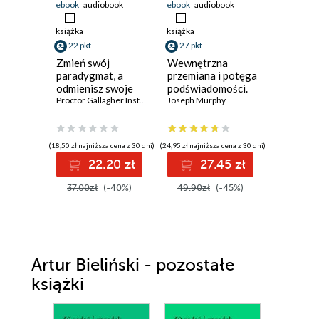
ebook
audiobook
ebook
audiobook
ebook
aud
książka
książka
książka
22 pkt
27 pkt
30 pkt
Zmień swój
Wewnętrzna
Sekret s
paradygmat, a
przemiana i potęga
wzbogaca
odmienisz swoje
podświadomości.
Zmień my
życie. Dziennik
Proctor Gallagher Institute
,
Bob Proctor
Kreuj
Joseph Murphy
sukcesie 
Bob Proct
Twojej osobistej
rzeczywistość
pieniądz
przemiany
poprzez myśli,
stwórz ż
emocje, nawyki i
którego
(18,50 zł najniższa cena z 30 dni)
(24,95 zł najniższa cena z 30 dni)
(27,45 zł najni
wiarę w siebie
22.20 zł
27.45 zł
3
37.00zł
(-40%)
49.90zł
(-45%)
54.90z
Artur Bieliński - pozostałe
książki